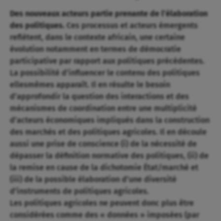
Des nouveaux acteurs partie prenante de l’élaboration
des politiques.
Ces processus et acteurs émergents
reflètent, dans le contexte africain, une certaine
évolution notamment en termes de démocratie
participative par rapport aux politiques précédentes.
La possibilité d’influencer le contenu des politiques
ellesmêmes apparaît. Il en résulte le besoin
d’approfondir la question des interactions et des
mécanismes de coordination entre une multiplicité
d’acteurs économiques impliqués dans la construction
des marchés et des politiques agricoles. Il en découle
aussi une prise de conscience (i) de la nécessité de
dépasser la définition normative des politiques, (ii) de
la remise en cause de la dichotomie État/marché et
(iii) de la possible élaboration d’une diversité
d’instruments de politiques agricoles.
Les politiques agricoles ne peuvent donc plus être
considérées comme des « données » imposées (par