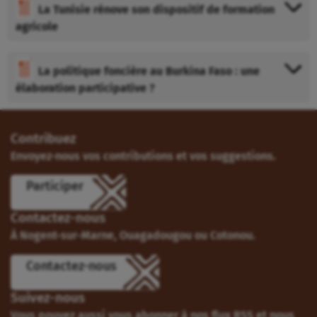
La Tunisie rénove son dispositif de formation
agricole
La politique foncière au Burkina Faso : une
élaboration participative ?
Contribuez
Envoyez-nous vos contributions et vos suggestions.
Participer
Contactez-nous
À Nogent-sur-Marne, Ouagadougou ou Cotonou.
Contactez-nous
Suivez-nous
Vous pouvez aussi vous abonner à nos flux RSS et nous