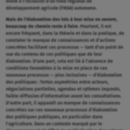
mené à l’inclusion d’un Fond régional de
développement agricole (FRDA) autonome.
Mais de l’élaboration des lois à leur mise en oeuvre,
beaucoup de chemin reste à faire.
Pourtant, il est
encore fréquent, dans la théorie et dans la pratique, de
constater le manque de connaissances et d’actions
concrètes facilitant ces processus — tant d’un point de
vue du contenu de ces politiques que de leur
élaboration. D’une part, cela est lié à l’absence de
conditions favorables à la mise en place de ces
nouveaux processus — plus inclusives — d’élaboration
des politiques : fortes asymétries entre acteurs,
négociations partielles, agendas et rythmes imposés,
faible diffusion d’information avant les consultations.
D’autre part, il apparaît un manque de connaissances
concrètes sur ces nouveaux processus d’élaboration
des politiques publiques, en particulier dans
l’agriculture. Dans un contexte marqué par le