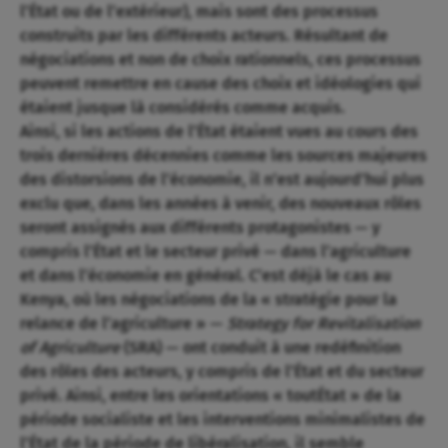
l’État ou de l’extérieur), mais sont des processus
construits par les différents acteurs. Résultant de
négociations et non de choix rationnels, ces processus
peuvent remettre en cause des choix et idéologies qui
étaient jusque là considérés comme acquis.
Ainsi, si les actions de l’État étaient vues au cours des
trois dernières décennies comme les sources majeures
des distorsions de l’économie, il n’est aujourd’hui plus
exclu que, dans les années à venir, des nouveaux rôles
seront assignés aux différents protagonistes — y
compris l’État et le secteur privé — dans l’agriculture
et dans l’économie en général. C’est déjà le cas au
Kenya, où les négociations de la « stratégie pour la
relance de l’agriculture » —
Strategy for Revitalisation
of Agriculture
(SRA) — ont conduit à une redéfinition
des rôles des acteurs, y compris de l’État et du secteur
privé. Ainsi, entre les orientations « toutÉtat » de la
période socialiste et les interventions minimalistes de
l’État de la période de libéralisation, il semble