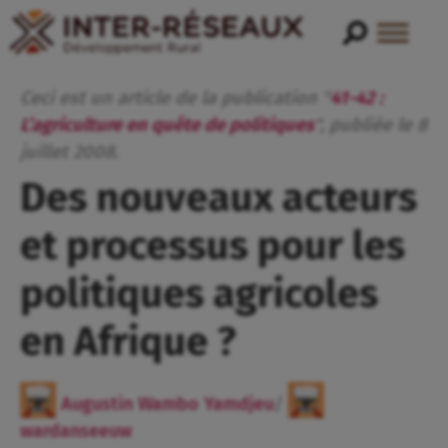
Ceci est un article de la publication "
41-42 :
L’agriculture en quête de politiques
", publiée
le
8
juillet
2008
.
Des nouveaux acteurs
et processus pour les
politiques agricoles
en Afrique ?
Augustin Wambo Yamdjeu
/
wardanseeuw