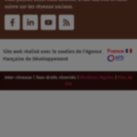
suivre sur les réseaux sociaux.
Site web réalisé avec le soutien de l’Agence
Française de Développement
Inter-réseaux | Tous droits réservés |
Mentions légales
|
Plan du
site