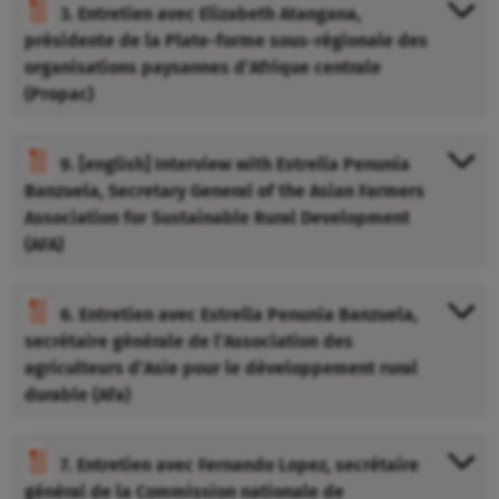
3. Entretien avec Elizabeth Atangana,
présidente de la Plate-forme sous-régionale des
organisations paysannes d’Afrique centrale
(Propac)
9. [english] Interview with Estrella Penunia
Banzuela, Secretary General of the Asian Farmers
Association for Sustainable Rural Development
(AFA)
6. Entretien avec Estrella Penunia Banzuela,
secrétaire générale de l’Association des
agriculteurs d’Asie pour le développement rural
durable (Afa)
7. Entretien avec Fernando Lopez, secrétaire
général de la Commission nationale de