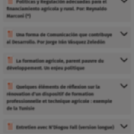
Políticas y Regulación adecuadas para el
financiamiento agrícola y rural. Por: Reynaldo
Marconi (*)
Una forma de Comunicación que contribuye
al Desarrollo. Por Jorge Irán Vásquez Zeledón
La formation agricole, parent pauvre du
développement. Un enjeu politique
Quelques éléments de réflexion sur la
rénovation d’un dispositif de formation
professionnelle et technique agricole : exemple
de la Tunisie
Entretien avec N’Diogou Fall (version longue)