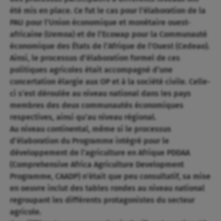
été mis en place. Ce fut le cas pour l’élaboration de la
PAU pour l’Union économique et monétaire ouest-
africaine (Uemoa) et de l’Ecowap pour la Communauté
économique des États de l’Afrique de l’Ouest (Cedeao).
Ainsi, le processus d’élaboration formel de ces
politiques agricoles était accompagné d’une
concertation élargie aux OP et à la société civile. Celle-
ci s’est déroulée au niveau national dans les pays
membres des deux communautés économiques
respectives, ainsi qu’au niveau régional.
Au niveau continental, même si le processus
d’élaboration du Programme intégré pour le
développement de l’agriculture en Afrique PDDAA
(Comprehensive Africa Agriculture Development
Programme, CAADP) n’était que peu consultatif, sa mise
en oeuvre inclut des tables rondes au niveau national
regroupant les différents protagonistes du secteur
agricole.