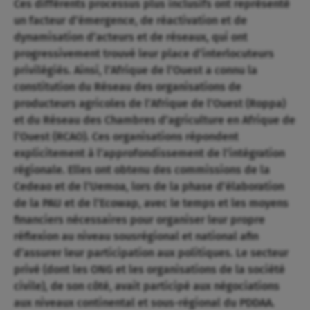
Ces différents processus plus inclusifs ont représenté
un facteur d’émergence, de réactivation et de
dynamisation d’acteurs et de réseaux, qui ont
progressivement trouvé leur place d’interlocuteurs
privilégiés. Ainsi, l’Afrique de l’Ouest a connu la
constitution du Réseau des organisations de
producteurs agricoles de l’Afrique de l’Ouest (Roppa)
et du Réseau des Chambres d’agriculture en Afrique de
l’Ouest (RCAO). Ces organisations répondent
explicitement à l’approfondissement de l’intégration
régionale. Elles ont obtenu des commissions de la
Cedeao et de l’Uemoa, lors de la phase d’élaboration
de la PAU et de l’Ecowap, avec le temps et les moyens
financiers nécessaires pour organiser leur propre
réflexion au niveau sousrégional et national afin
d’assurer leur participation aux politiques. Le secteur
privé (dont les ONG et les organisations de la société
civile), de son côté, avait participé aux négociations
aux niveaux continental et sous-régional du PDDAA.