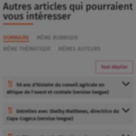
Autres articles qui pourraient
vous intéresser
SOMMAIRE
MÊME RUBRIQUE
MÊME THÉMATIQUE
MÊMES AUTEURS
Tout déplier
50 ans d’histoire du conseil agricole en
Afrique de l’ouest et centrale (version longue)
Entretien avec Shelby Matthews, directrice du
Copa-Cogeca (version longue)