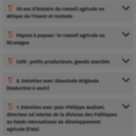
50 ans d’histoire du conseil agricole en
Afrique de l’Ouest et Centrale
Paysan à paysan : le conseil agricole au
Nicaragua
Café : petits producteurs, grands marchés
8. Entretien avec Olaseinde Arigbede
(traduction à venir)
1. Entretien avec Jean-Philippe Audinet,
directeur ad interim de la division des Politiques
au Fonds international de développement
agricole (Fida)