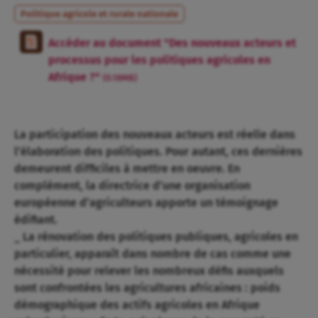
Politique agricole et rurale nationale
Accéder au document "Des nouveaux acteurs et
processus pour les politiques agricoles en
Afrique ?"
(0.18MB)
La participation des nouveaux acteurs est réelle dans
l’élaboration des politiques. Pour autant, ces dernières
demeurent difficiles à mettre en oeuvre. En
complément, la directrice d’une organisation
européenne d’agriculteurs apporte un témoignage
édifiant.
_ La rénovation des politiques publiques, agricoles en
particulier, apparaît dans nombre de cas comme une
nécessité pour relever les nombreux défis auxquels
sont confrontées les agricultures africaines : poids
démographique des actifs agricoles en Afrique