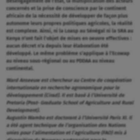
désengagement de l’État, la multiplication des acteurs
concernés et la prise de conscience par le continent
africain de la nécessité de développer de façon plus
autonome leurs propres politiques agricoles, la réalité
est complexe. Ainsi, ni la Loasp au Sénégal ni la SRA au
Kenya n’ont fait l’objet de mises en oeuvre effectives :
aucun décret n’a depuis leur élaboration été
développé. Le même problème s’applique à l’Ecowap
au niveau sous-régional ou au PDDAA au niveau
continental.
Ward Anseeuw est chercheur au Centre de coopération
internationale en recherche agronomique pour le
développement (Cirad). Il est basé à l’Université de
Pretoria (Post- Graduate School of Agriculture and Rural
Development).
Augustin Wambo est doctorant à l’Université Paris XI. Il
a été agent technique de l’organisation des Nations
unies pour l’alimentation et l’agriculture (FAO) mis à