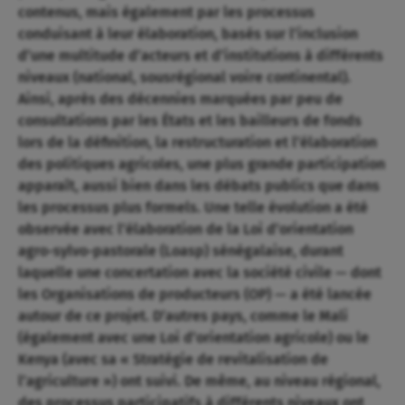
contenus, mais également par les processus
conduisant à leur élaboration, basés sur l’inclusion
d’une multitude d’acteurs et d’institutions à différents
niveaux (national, sousrégional voire continental).
Ainsi, après des décennies marquées par peu de
consultations par les États et les bailleurs de fonds
lors de la définition, la restructuration et l’élaboration
des politiques agricoles, une plus grande participation
apparaît, aussi bien dans les débats publics que dans
les processus plus formels. Une telle évolution a été
observée avec l’élaboration de la Loi d’orientation
agro-sylvo-pastorale (Loasp) sénégalaise, durant
laquelle une concertation avec la société civile — dont
les Organisations de producteurs (OP) — a été lancée
autour de ce projet. D’autres pays, comme le Mali
(également avec une Loi d’orientation agricole) ou le
Kenya (avec sa « Stratégie de revitalisation de
l’agriculture ») ont suivi. De même, au niveau régional,
des processus participatifs à différents niveaux ont