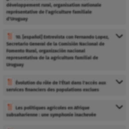
développement rural, organisation nationale
représentative de l’agriculture familiale
d’Uruguay
10. [español] Entrevista con Fernando Lopez,
Secretario General de la Comisión Nacional de
Fomento Rural, organización nacional
representativa de la agricultura familial de
Uruguay
Évolution du rôle de l'État dans l'accès aux
services financiers des populations exclues
Les politiques agricoles en Afrique
subsaharienne : une symphonie inachevée