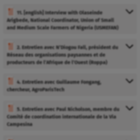
11. [english] Interview with Olaseinde
Arigbede, National Coordinator, Union of Small
and Medium Scale Farmers of Nigeria (USMEFAN)
2. Entretien avec N’Diogou Fall, président du
Réseau des organisations paysannes et de
producteurs de l’Afrique de l’Ouest (Roppa)
4. Entretien avec Guillaume Fongang,
chercheur, AgroParisTech
5. Entretien avec Paul Nicholson, membre du
Comité de coordination internationale de la Via
Campesina