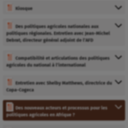
Kiosque
Des politiques agricoles nationales aux
politiques régionales. Entretien avec Jean-Michel
Debrat, directeur général adjoint de l’AFD
Compatibilité et articulations des politiques
agricoles du national à l’international
Entretien avec Shelby Matthews, directrice du
Copa-Cogeca
Des nouveaux acteurs et processus pour les
politiques agricoles en Afrique ?