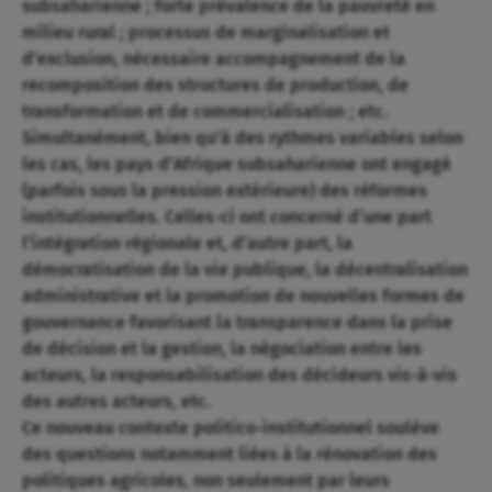
subsaharienne ; forte prévalence de la pauvreté en
milieu rural ; processus de marginalisation et
d’exclusion, nécessaire accompagnement de la
recomposition des structures de production, de
transformation et de commercialisation ; etc.
Simultanément, bien qu’à des rythmes variables selon
les cas, les pays d’Afrique subsaharienne ont engagé
(parfois sous la pression extérieure) des réformes
institutionnelles. Celles-ci ont concerné d’une part
l’intégration régionale et, d’autre part, la
démocratisation de la vie publique, la décentralisation
administrative et la promotion de nouvelles formes de
gouvernance favorisant la transparence dans la prise
de décision et la gestion, la négociation entre les
acteurs, la responsabilisation des décideurs vis-à-vis
des autres acteurs, etc.
Ce nouveau contexte politico-institutionnel soulève
des questions notamment liées à la rénovation des
politiques agricoles, non seulement par leurs