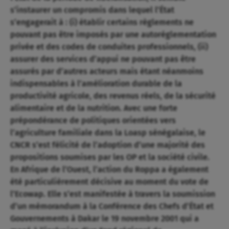
s’instaurer un compromis dans lequel l’État
s’engagerait à : (i) établir certains règlements ne
pouvant pas être imposés par une autoréglementation
privée et des codes de conduites professionnels, (ii)
assurer des services d’appui ne pouvant pas être
assurés par d’autres acteurs mais étant néanmoins
indispensables à l’amélioration durable de la
productivité agricole, des revenus réels, de la sécurité
alimentaire et de la nutrition. Avec une forte
prépondérance de politiques orientées vers
l’agriculture familiale dans la Loasp sénégalaise, le
CNCR s’est félicité de l’adoption d’une majorité des
propositions soumises par les OP et la société civile.
En Afrique de l’Ouest, l’action du Roppa a également
été particulièrement décisive au moment du vote de
l’Ecowap. Elle s’est manifestée à travers la soumission
d’un mémorandum à la Conférence des Chefs d’État et
Gouvernements à Dakar le 19 novembre 2001 qui a