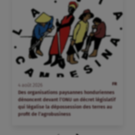
FR
4
août
2026
Des organisations paysannes honduriennes
dénoncent devant l’ONU un décret législatif
qui légalise la dépossession des terres au
profit de l’agrobusiness