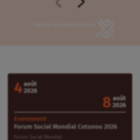
Toutes nos publications
Agenda
4
août
2026
8
août
2026
Evenement
Forum Social Mondial Cotonou 2026
Forum Social Mondial