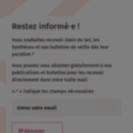
Restez informé⸱e !
Vous souhaitez recevoir Grain de Sel, les
Synthèses et nos bulletins de veille dès leur
parution ?
Vous pouvez vous abonner gratuitement à nos
publications et bulletins pour les recevoir
directement dans votre boîte mail.
«
*
» indique les champs nécessaires