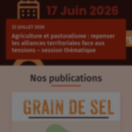
22
JUILLET
2026
Agriculture et pastoralisme : repenser
les alliances territoriales face aux
tensions – session thématique
Nos publications