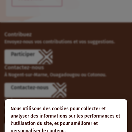
Contribuez
Envoyez-nous vos contributions et vos suggestions.
Participer
Contactez-nous
À Nogent-sur-Marne, Ouagadougou ou Cotonou.
Contactez-nous
Suivez-nous
Vous pouvez aussi vous abonner à nos flux RSS et nous
Nous utilisons des cookies pour collecter et
suivre sur les réseaux sociaux.
analyser des informations sur les performances et
l'utilisation du site, et pour améliorer et
personnaliser le contenu.