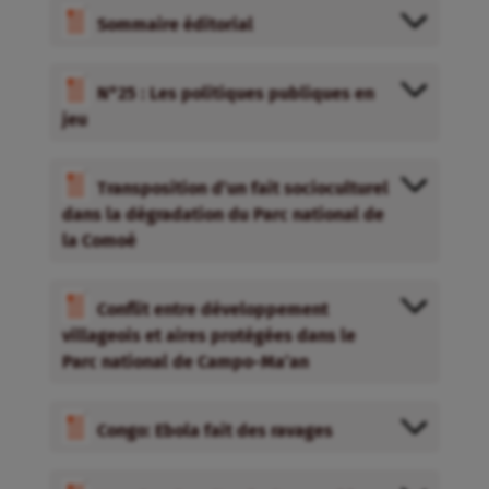
Sommaire éditorial
N°25 : Les politiques publiques en
jeu
Transposition d’un fait socioculturel
dans la dégradation du Parc national de
la Comoé
Conflit entre développement
villageois et aires protégées dans le
Parc national de Campo-Ma’an
Congo: Ebola fait des ravages