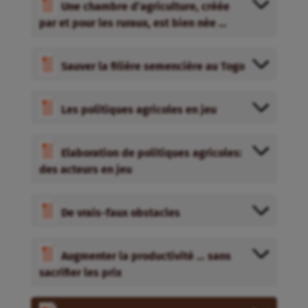
Une chambre d’agriculture, créée
par et pour les ruraux, est bien née …
Sauver la filière semencière au Togo
Les politiques agricoles en jeu
Elaboration de politiques agricoles:
des acteurs en jeu
De vrais-faux obstacles
Augmenter la productivité … sans
sacrifier les prix