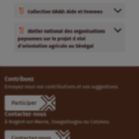
Collection GRAD: Aide et Femmes
Atelier national des organisations
paysannes sur le projet d eloi
d’orientation agricole au Sénégal
Contribuez
Envoyez-nous vos contributions et vos suggestions.
Participer
Contactez-nous
À Nogent-sur-Marne, Ouagadougou ou Cotonou.
Contactez-nous