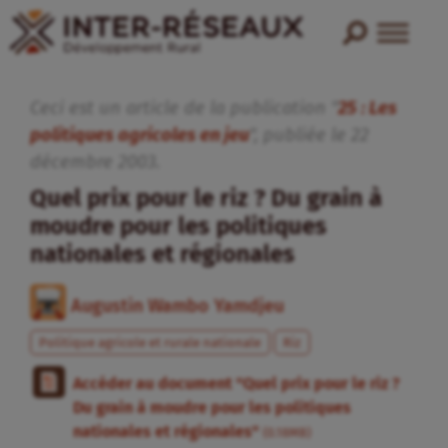
Ceci est un article de la publication "
25 : Les
politiques agricoles en jeu
", publiée
le
22
décembre
2003
.
Quel prix pour le riz ? Du grain à
moudre pour les politiques
nationales et régionales
Augustin Wambo Yamdjeu
Politique agricole et rurale nationale
Riz
Accéder au document "Quel prix pour le riz ?
Du grain à moudre pour les politiques
nationales et régionales"
(0.18MB)