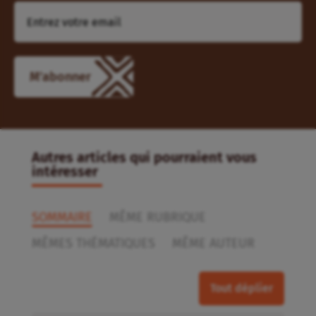
M'abonner
Autres articles qui pourraient vous
intéresser
SOMMAIRE
MÊME RUBRIQUE
MÊMES THÉMATIQUES
MÊME AUTEUR
Tout déplier