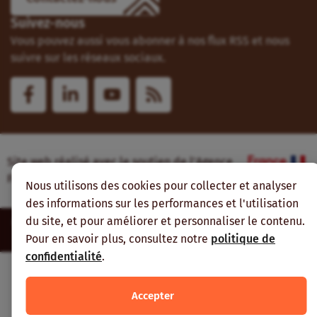
Suivez-nous
Vous pouvez aussi vous abonner à nos flux RSS et nous
suivre sur les réseaux sociaux.
Site web réalisé avec le soutien de l’Agence
Française de Développement
Nous utilisons des cookies pour collecter et analyser
des informations sur les performances et l'utilisation
du site, et pour améliorer et personnaliser le contenu.
Inter-réseaux | Tous droits réservés |
Mentions légales
|
Plan du
site
Pour en savoir plus, consultez notre
politique de
confidentialité
.
Accepter