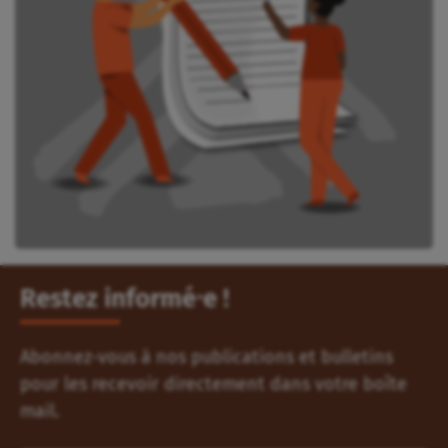
Restez informé⸱e !
Abonnez-vous à nos publications et bulletins
pour les recevoir directement dans votre boîte
mail.