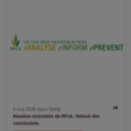
FR
5
mai
2026
dans
Veille
Réunion restreinte du RPCA : Relevé des
conclusions