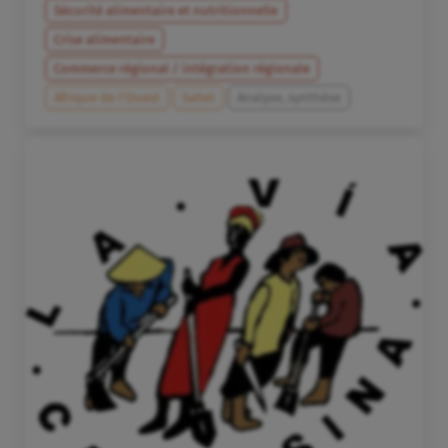
Sécurité alimentaire et nutritionnelle
Crise alimentaire
Commerce régional / intégration régionale
Afrique de l’Ouest
Sahel
Analyse, synthèse