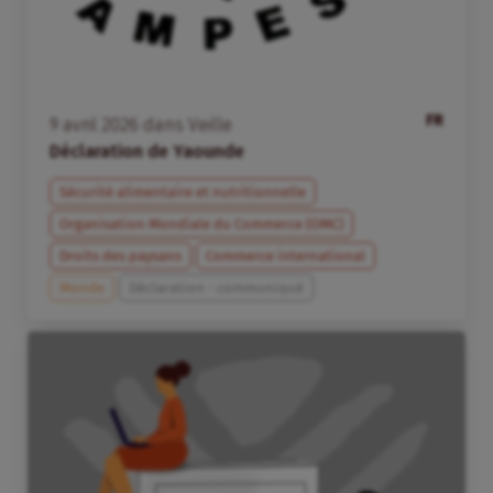
FR
9
avril
2026
dans
Veille
Déclaration de Yaounde
Sécurité alimentaire et nutritionnelle
Organisation Mondiale du Commerce (OMC)
Droits des paysans
Commerce international
Monde
Déclaration - communiqué