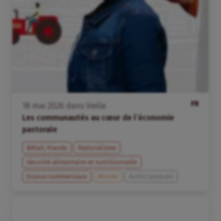
FR
18
mai
2026
dans
Veille
Les communautés au cœur de l’économie
pastorale
Bétail, Viande
Pastoralisme
Sécurité alimentaire et nutritionnelle
Enjeux commerciaux
Monde
Audio/podcast