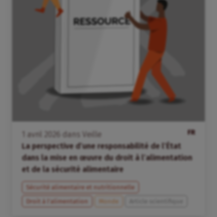
FR
1
avril
2026
dans
Veille
La perspective d’une responsabilité de l’État
dans la mise en œuvre du droit à l’alimentation
et de la sécurité alimentaire
Sécurité alimentaire et nutritionnelle
Droit à l’alimentation
Monde
Article scientifique