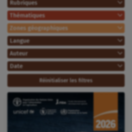
Rubriques
Thématiques
Zones géographiques
Langue
Auteur
Date
Réinitialiser les filtres