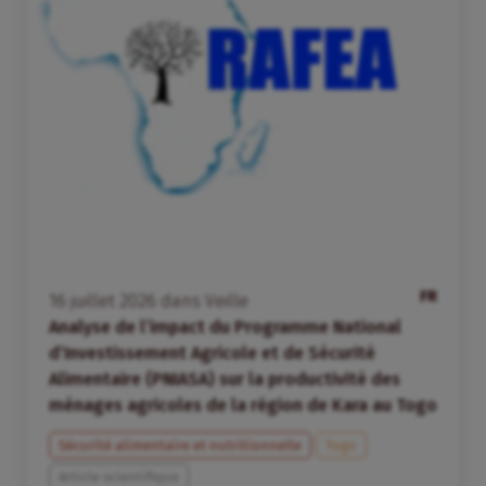
FR
16
juillet
2026
dans
Veille
Analyse de l’impact du Programme National
d’Investissement Agricole et de Sécurité
Alimentaire (PNIASA) sur la productivité des
ménages agricoles de la région de Kara au Togo
Sécurité alimentaire et nutritionnelle
Togo
Article scientifique