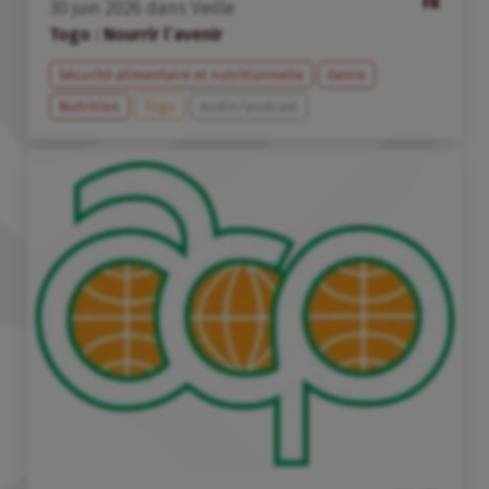
FR
30
juin
2026
dans
Veille
Togo : Nourrir l’avenir
Sécurité alimentaire et nutritionnelle
Genre
Nutrition
Togo
Audio/podcast