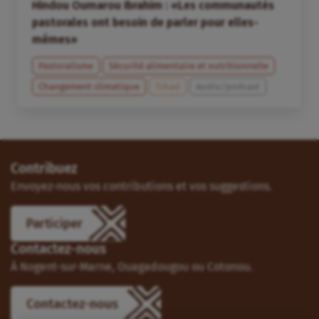
Hindou Oumarou Ibrahim : «Les communautés
pastorales ont besoin de parler pour elles-
mêmes»
Pastoralisme
Sécurité alimentaire et nutritionnelle
Changement climatique
Tchad
Audio/podcast
Contribuez
Envoyez-nous vos contributions et vos suggestions.
Participer
Contactez-nous
À Nogent-sur-Marne, Ouagadougou ou Cotonou.
Contactez-nous