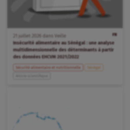
FR
21
juillet
2026
dans
Veille
Insécurité alimentaire au Sénégal : une analyse
multidimensionnelle des déterminants à partir
des données EHCVM 2021/2022
Sécurité alimentaire et nutritionnelle
Sénégal
Article scientifique