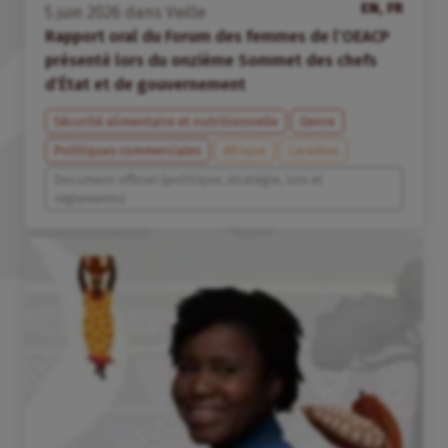
EN, FR
5
juin
2026
dans
Veille
Rapport oral du Forum des femmes de l’OEACP
présenté lors du onzième Sommet des chefs
d’État et de gouvernement
Sécurité alimentaire et nutritionnelle
Genre
Politiques commerciales
Afrique
Caraïbes
Document officiel (politique, stratégie, lois et
règlements)