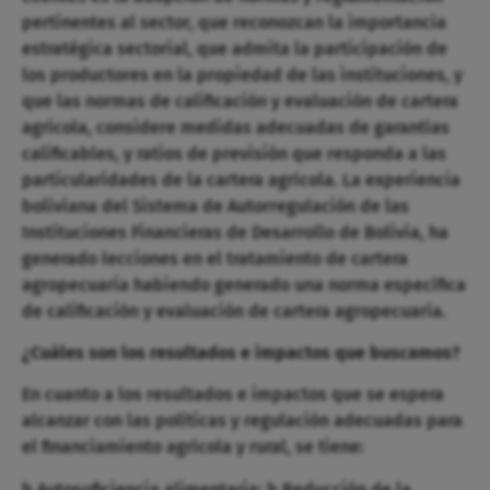
pertinentes al sector, que reconozcan la importancia
estratégica sectorial, que admita la participación de
los productores en la propiedad de las instituciones, y
que las normas de calificación y evaluación de cartera
agrícola, considere medidas adecuadas de garantías
calificables, y ratios de previsión que responda a las
particularidades de la cartera agrícola. La experiencia
boliviana del Sistema de Autorregulación de las
Instituciones Financieras de Desarrollo de Bolivia, ha
generado lecciones en el tratamiento de cartera
agropecuaria habiendo generado una norma específica
de calificación y evaluación de cartera agropecuaria.
¿Cuáles son los resultados e impactos que buscamos?
En cuanto a los resultados e impactos que se espera
alcanzar con las políticas y regulación adecuadas para
el financiamiento agrícola y rural, se tiene:
þ Autosuficiencia alimentaria; þ Reducción de la