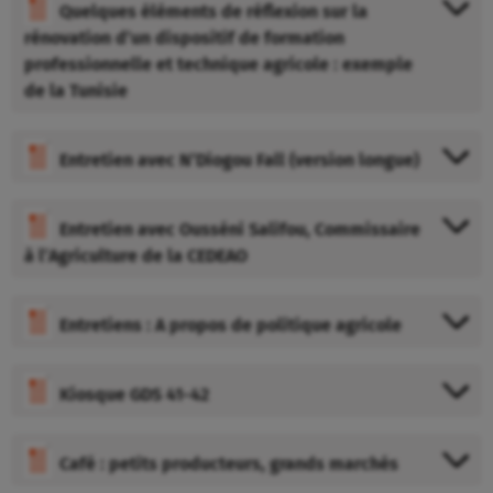
Quelques éléments de réflexion sur la
rénovation d’un dispositif de formation
professionnelle et technique agricole : exemple
de la Tunisie
Entretien avec N’Diogou Fall (version longue)
Entretien avec Ousséni Salifou, Commissaire
à l’Agriculture de la CEDEAO
Entretiens : A propos de politique agricole
Kiosque GDS 41-42
Café : petits producteurs, grands marchés