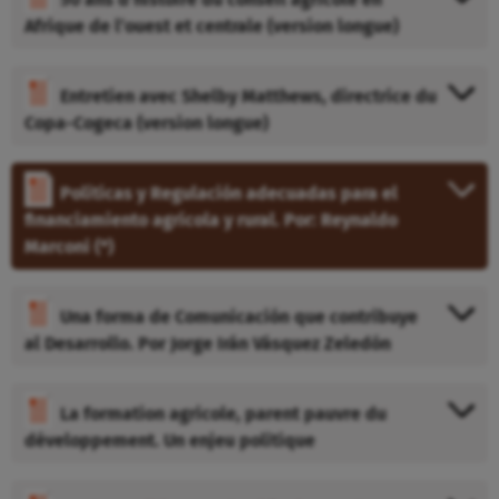
Afrique de l’ouest et centrale (version longue)
Entretien avec Shelby Matthews, directrice du
Copa-Cogeca (version longue)
Políticas y Regulación adecuadas para el
financiamiento agrícola y rural. Por: Reynaldo
Marconi (*)
Una forma de Comunicación que contribuye
al Desarrollo. Por Jorge Irán Vásquez Zeledón
La formation agricole, parent pauvre du
développement. Un enjeu politique