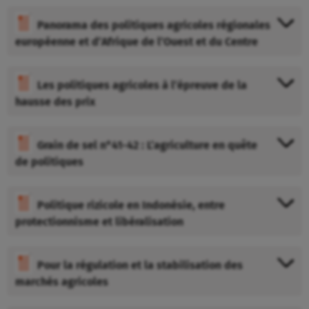
Panorama des politiques agricoles régionales
européenne et d’Afrique de l’Ouest et du Centre
Les politiques agricoles à l’épreuve de la
hausse des prix
Grain de sel n°41-42 : L’agriculture en quête
de politiques
Politique rizicole en Indonésie, entre
protectionnisme et libéralisation
Pour la régulation et la stabilisation des
marchés agricoles