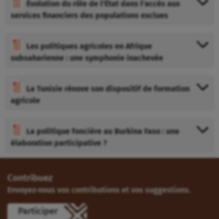
Évolution du rôle de l'État dans l'accès aux
services financiers des populations exclues
Les politiques agricoles en Afrique
subsaharienne : une symphonie inachevée
La Tunisie rénove son dispositif de formation
agricole
La politique foncière au Burkina Faso : une
élaboration participative ?
Contribuez
Envoyez-nous vos contributions et vos suggestions.
Participer