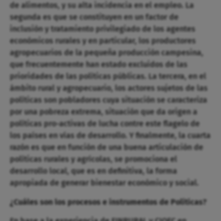
de alimentos, y su alta incidencia en el empleo. La
segunda es que se constituyen en un factor de
inclusión y tratamiento privilegiado de los agentes
económicos rurales y en particular, los productores
agropecuarios de la pequeña producción campesina,
que frecuentemente han estado excluidos de las
prioridades de las políticas públicas. La tercera, en el
ámbito rural y agropecuario, los actores sujetos de las
políticas son pobladores cuya situación se caracteriza
por una pobreza extrema, situación que da origen a
políticas pro-activas de lucha contre este flagelo de
los países en vías de desarrollo. Y finalmente, la cuarta
razón es que en función de una buena articulación de
políticas rurales y agrícolas, se promociona el
desarrollo local, que es en definitiva, la forma
apropiada de generar bienestar económico y social.
¿Cuáles son los procesos e instrumentos de Políticas?
En base a la experiencia de FINRURAL y CIOEC en