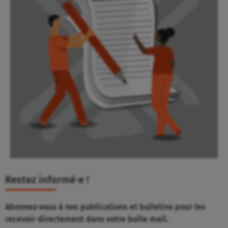
Restez informé⸱e !
Abonnez-vous à nos publications et bulletins pour les
recevoir directement dans votre boîte mail.