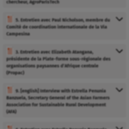
chercheur, AgroParisTech
5. Entretien avec Paul Nicholson, membre du
Comité de coordination internationale de la Via
Campesina
3. Entretien avec Elizabeth Atangana,
présidente de la Plate-forme sous-régionale des
organisations paysannes d’Afrique centrale
(Propac)
9. [english] Interview with Estrella Penunia
Banzuela, Secretary General of the Asian Farmers
Association for Sustainable Rural Development
(AFA)