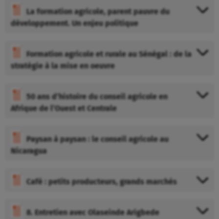
La formation agricole, parent pauvre du
développement. Un enjeu politique
Formation agricole et rurale au Sénégal : de la
stratégie à la mise en oeuvre
50 ans d’histoire du conseil agricole en
Afrique de l’Ouest et Centrale
Paysan à paysan : le conseil agricole au
Nicaragua
Café : petits producteurs, grands marchés
8. Entretien avec Olaseinde Arigbede