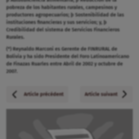
pobreza de los habitantes rurales, campesinos y
productores agropecuarios; þ Sostenibilidad de las
instituciones financieras y sus servicios; y, þ
Credibilidad del sistema de Servicios Financieros
Rurales.
(*) Reynaldo Marconi es Gerente de FINRURAL de
Bolivia y ha sido Presidente del Foro Latinoamericano
de Finazas Ruarles entre Abril de 2002 y octubre de
2007.
Article précédent
Article suivant