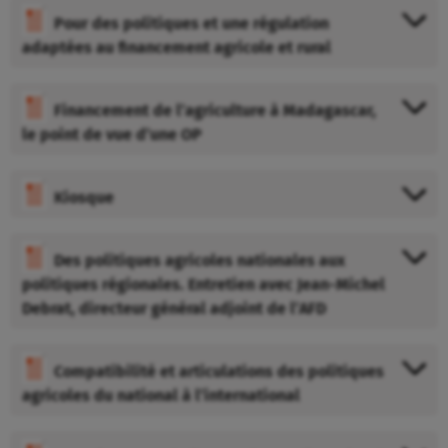
Pour des politiques et une régulation
adaptées au financement agricole et rural
Financement de l’agriculture à Madagascar,
le point de vue d’une OP
Kiosque
Des politiques agricoles nationales aux
politiques régionales. Entretien avec Jean-Michel
Debrat, directeur général adjoint de l’AFD
Compatibilité et articulations des politiques
agricoles du national à l’international