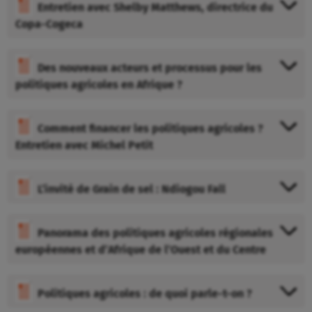
Entretien avec Shelby Matthews, directrice du
Copa-Cogeca
Des nouveaux acteurs et processus pour les
politiques agricoles en Afrique ?
Comment financer les politiques agricoles ?
Entretien avec Michel Petit
L’invité de Grain de sel : Ndiogou Fall
Panorama des politiques agricoles régionales
européennes et d’Afrique de l’Ouest et du Centre
Politiques agricoles : de quoi parle-t-on ?