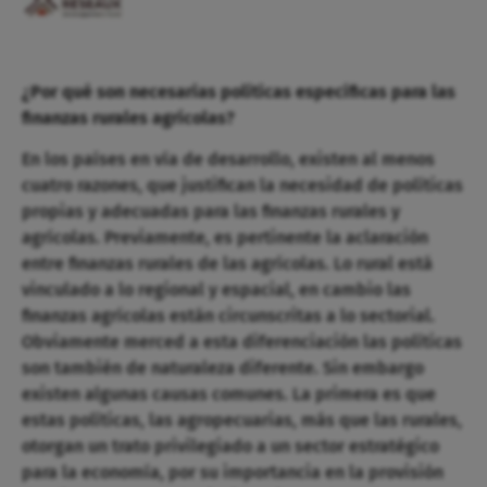
¿Por qué son necesarias políticas específicas para las
finanzas rurales agrícolas?
En los países en vía de desarrollo, existen al menos
cuatro razones, que justifican la necesidad de políticas
propias y adecuadas para las finanzas rurales y
agrícolas. Previamente, es pertinente la aclaración
entre finanzas rurales de las agrícolas. Lo rural está
vinculado a lo regional y espacial, en cambio las
finanzas agrícolas están circunscritas a lo sectorial.
Obviamente merced a esta diferenciación las políticas
son también de naturaleza diferente. Sin embargo
existen algunas causas comunes. La primera es que
estas políticas, las agropecuarias, más que las rurales,
otorgan un trato privilegiado a un sector estratégico
para la economía, por su importancia en la provisión