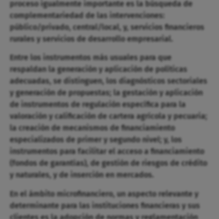
proceso igualmente importante es la búsqueda de
complementariedad de las intervenciones:
público/privado, central/local, y, servicios financieros
rurales y servicios de desarrollo empresarial.
Entre los instrumentos más usuales para que
respaldan la generación y aplicación de políticas
adecuadas, se distinguen, los diagnósticos sectoriales
y generación de propuestas; la gestación y aplicación
de instrumentos de regulación específica para la
valoración y calificación de cartera agrícola y pecuaria;
la creación de mecanismos de financiamiento
especializados de primer y segundo nivel; y, los
instrumentos para facilitar el acceso a financiamiento
(fondos de garantías), de gestión de riesgos de crédito
y naturales, y de inserción en mercados.
En el ámbito microfinanciero, un aspecto relevante y
determinante para las instituciones financieras y sus
clientes es la adopción de normas y reglamentación