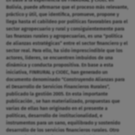
Bolivia, puede afirmarse que el proceso más relevante,
práctico y útil, que identifica, promueve, propone y
llega hasta el cabildeo por políticas favorables para el
sector agropecuario y rural y consiguientemente para
las finanzas rurales y agropecuarias, es una “política
de alianzas estratégicas” entre el sector financiero y el
sector real. Para ello, ha sido imprescindible que los
actores, líderes, se encuentren imbuidos de una
dinámica y conducta propositiva. En base a esta
iniciativa, FINRURAL y CIOEC, han generado un
documento denominado “Construyendo Alianzas para
el Desarrollo de Servicios Financieros Rurales”,
publicado la gestión 2005. En esta importante
publicación , se han materializado, propuestas que
varias de ellas han originado en el presente a
políticas, desarrollo de institucionalidad, e
instrumentos para un sano, equilibrado y sostenido
desarrollo de los servicios financieros rurales. Otro