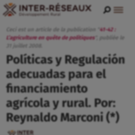
Ceci est un article de la publication "
41-42 :
L’agriculture en quête de politiques
", publiée
le
31
juillet
2008
.
Políticas y Regulación
adecuadas para el
financiamiento
agrícola y rural. Por:
Reynaldo Marconi (*)