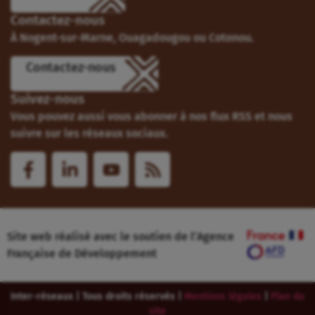
Contactez-nous
À Nogent-sur-Marne, Ouagadougou ou Cotonou.
Contactez-nous
Suivez-nous
Vous pouvez aussi vous abonner à nos flux RSS et nous
suivre sur les réseaux sociaux.
Site web réalisé avec le soutien de l’Agence
Française de Développement
Inter-réseaux | Tous droits réservés |
Mentions légales
|
Plan du
site