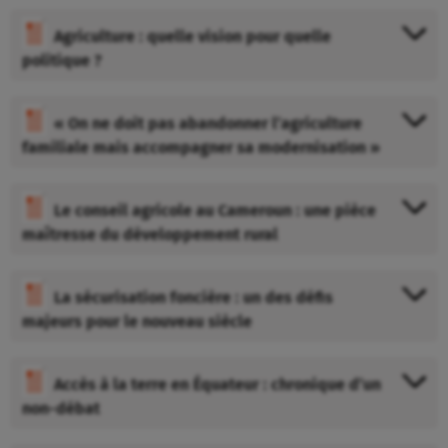
Agriculture : quelle vision pour quelle
politique ?
« On ne doit pas abandonner l’agriculture
familiale mais accompagner sa modernisation »
Le conseil agricole au Cameroun : une pièce
maîtresse du développement rural
La sécurisation foncière : un des défis
majeurs pour le nouveau siècle
Accès à la terre en Équateur : chronique d’un
non-débat