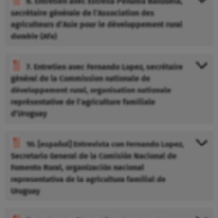
6. Entretien avec Estrella Penunia Banzuela,
secrétaire générale de l’Association des
agriculteurs d’Asie pour le développement rural
durable (Afa)
7. Entretien avec Fernando Lopez, secrétaire
général de la Commission nationale de
développement rural, organisation nationale
représentative de l’agriculture familiale
d’Uruguay
10. [español] Entrevista con Fernando Lopez,
Secretario General de la Comisión Nacional de
Fomento Rural, organización nacional
representativa de la agricultura familial de
Uruguay