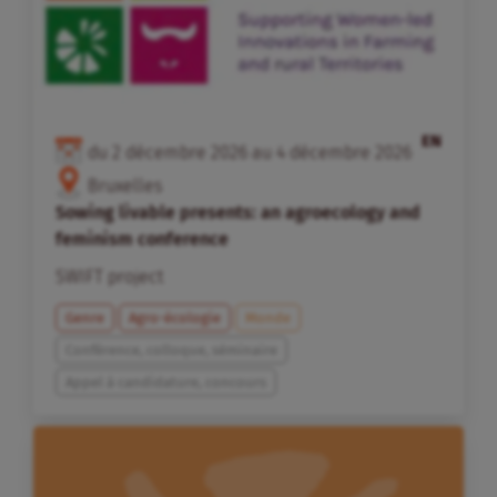
EN
du
2
décembre
2026
au
4
décembre
2026
Bruxelles
Sowing livable presents: an agroecology and
feminism conference
SWIFT project
Genre
Agro-écologie
Monde
Conférence, colloque, séminaire
Appel à candidature, concours