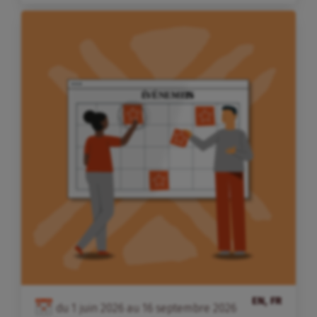
EN, FR
du
1
juin
2026
au
16
septembre
2026