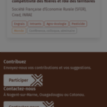
compétitivité des filières et rôle des territoires
Société Française d'Economie Rurale (SFER)
,
Cirad
,
INRAE
Engrais
Intrants
Agro-écologie
Pesticide
Monde
Conférence, colloque, séminaire
Contribuez
Envoyez-nous vos contributions et vos suggestions.
Participer
Contactez-nous
À Nogent-sur-Marne, Ouagadougou ou Cotonou.