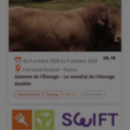
EN, FR
du
6
octobre
2026
au
9
octobre
2026
Clermont-Ferrand - France
Sommet de l’Élevage – Le mondial de l’élevage
durable
Pastoralisme
Elevage
Monde
Evenement