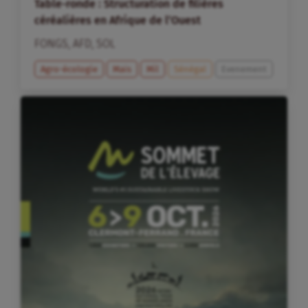
Table-ronde : Structuration de filières
céréalières en Afrique de l’Ouest
FONGS
,
AFD
,
SOL
Agro-écologie
Maïs
Mil
Sénégal
Evenement