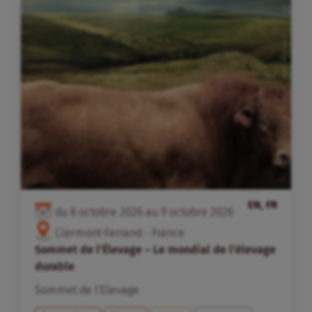
EN, FR
du
6
octobre
2026
au
9
octobre
2026
Clermont-Ferrand - France
Sommet de l’Élevage – Le mondial de l’élevage
durable
Sommet de l'Elevage