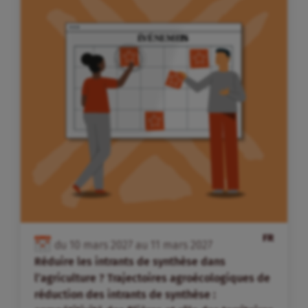
FR
du
10
mars
2027
au
11
mars
2027
Réduire les intrants de synthèse dans
l’agriculture ? Trajectoires agroécologiques de
réduction des intrants de synthèse :