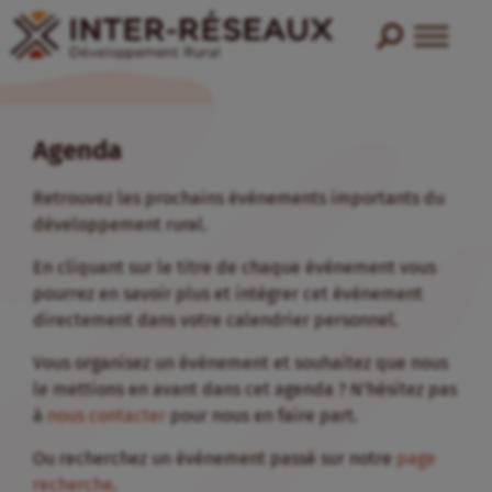
Agenda
Retrouvez les prochains événements importants du
développement rural.
En cliquant sur le titre de chaque événement vous
pourrez en savoir plus et intégrer cet événement
directement dans votre calendrier personnel.
Vous organisez un événement et souhaitez que nous
le mettions en avant dans cet agenda ? N’hésitez pas
à
nous contacter
pour nous en faire part.
Ou recherchez un événement passé sur notre
page
recherche
.