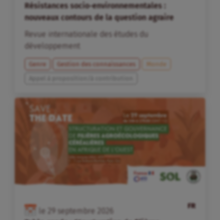
Résistances socio-environnementales :
nouveaux contours de la question agraire
Revue internationale des études du
développement
Genre
Gestion des connaissances
Monde
Appel à proposition/à contribution
FR
le
29
septembre
2026