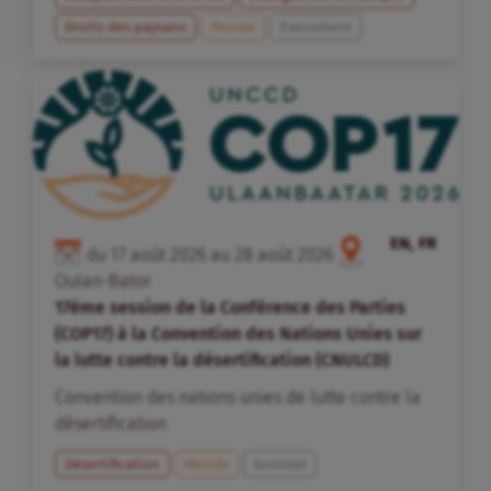
Droits des paysans
Monde
Evenement
EN, FR
du
17
août
2026
au
28
août
2026
Oulan-Bator
17ème session de la Conférence des Parties
(COP17) à la Convention des Nations Unies sur
la lutte contre la désertification (CNULCD)
Convention des nations unies de lutte contre la
désertification
Désertification
Monde
Sommet