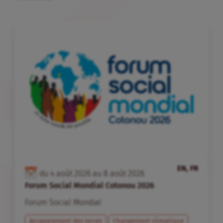
EN, FR
du
4
août
2026
au
8
août
2026
Forum Social Mondial Cotonou 2026
Forum Social Mondial
Accaparement des terres
Changement climatique