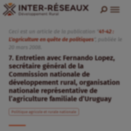
Ceci est un article de la publication "
41-42 :
L’agriculture en quête de politiques
", publiée
le
20
mars
2008
.
7. Entretien avec Fernando Lopez,
secrétaire général de la
Commission nationale de
développement rural, organisation
nationale représentative de
l’agriculture familiale d’Uruguay
Politique agricole et rurale nationale