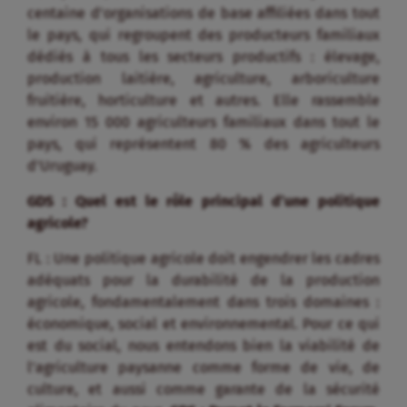
centaine d’organisations de base affiliées dans tout
le pays, qui regroupent des producteurs familiaux
dédiés à tous les secteurs productifs : élevage,
production laitière, agriculture, arboriculture
fruitière, horticulture et autres. Elle rassemble
environ 15 000 agriculteurs familiaux dans tout le
pays, qui représentent 80 % des agriculteurs
d’Uruguay.
GDS : Quel est le rôle principal d’une politique
agricole?
FL : Une politique agricole doit engendrer les cadres
adéquats pour la durabilité de la production
agricole, fondamentalement dans trois domaines :
économique, social et environnemental. Pour ce qui
est du social, nous entendons bien la viabilité de
l’agriculture paysanne comme forme de vie, de
culture, et aussi comme garante de la sécurité