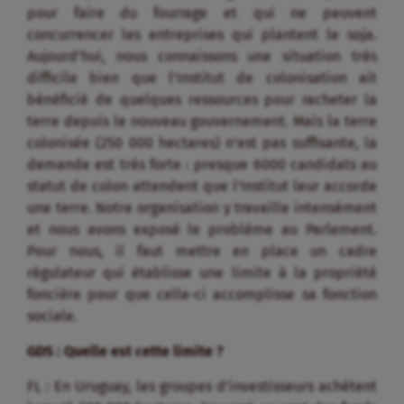
pour faire du fourrage et qui ne peuvent
concurrencer les entreprises qui plantent le soja.
Aujourd’hui, nous connaissons une situation très
difficile bien que l’Institut de colonisation ait
bénéficié de quelques ressources pour racheter la
terre depuis le nouveau gouvernement. Mais la terre
colonisée (250 000 hectares) n’est pas suffisante, la
demande est très forte : presque 6000 candidats au
statut de colon attendent que l’Institut leur accorde
une terre. Notre organisation y travaille intensément
et nous avons exposé le problème au Parlement.
Pour nous, il faut mettre en place un cadre
régulateur qui établisse une limite à la propriété
foncière pour que celle-ci accomplisse sa fonction
sociale.
GDS : Quelle est cette limite ?
FL : En Uruguay, les groupes d’investisseurs achètent