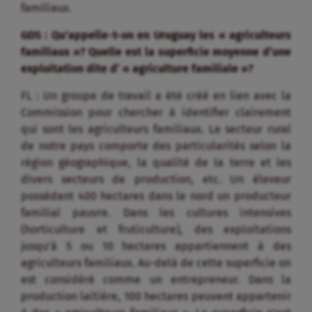
familiaux.
GDS : Qu’appelle-t-on en Uruguay les « agriculteurs
familiaux »? Quelle est la superficie moyenne d’une
exploitation dite d’ « agriculture familiale »?
FL : Un groupe de travail a été créé en lien avec la
Commission pour chercher à identifier clairement
qui sont les agriculteurs familiaux. Le secteur rural
de notre pays comporte des particularités selon la
région géographique, la qualité de la terre et les
divers secteurs de production, etc. Un éleveur
possédant 400 hectares dans le nord un producteur
familial pauvre. Dans les cultures intensives
(horticulture et fruticulture), des exploitations
jusqu’à 5 ou 10 hectares appartiennent à des
agriculteurs familiaux. Au-delà de cette superficie on
est considéré comme un entrepreneur. Dans la
production laitière, 100 hectares peuvent appartenir