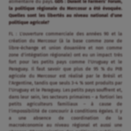
alimentaire du pays.
GDS : Durant le Farmers’ Forum,
la politique régionale du Mercosur a été évoquée.
Quelles sont les libertés au niveau national d’une
politique agricole?
FL : L’ouverture commerciale des années 90 et la
création du Mercosur (à la base comme zone de
libre-échange et union douanière et non comme
zone d’intégration régionale) ont eu un impact très
fort pour les petits pays comme l’Uruguay et le
Paraguay. Il faut savoir que plus de 95 % du PIB
agricole du Mercosur est réalisé par le Brésil et
l’Argentine, tandis que seuls 3-4 % sont produits par
l’Uruguay et le Paraguay. Les petits pays souffrent et,
dans leur sein, les secteurs primaires – a fortiori les
petits agriculteurs familiaux – à cause de
l’impossibilité de concourir à conditions égales. Il y
a une absence de coordination de la
macroéconomie au niveau régional et aussi une