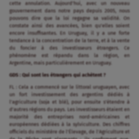
cette annulation. Aujourd’hui, avec un nouveau
gouvernement dans notre pays depuis 2005, nous
pouvons dire que la loi regagne sa validité. On
constate ainsi des avancées, bien qu’elles soient
encore insuffisantes. En Uruguay, il y a une forte
tendance à la concentration de la terre, et à la vente
du foncier à des investisseurs étrangers. Ce
phénomène est répandu dans la région, en
Argentine, mais particulièrement en Uruguay.
GDS : Qui sont les étrangers qui achètent ?
FL : Cela a commencé sur le littoral uruguayen, avec
un fort investissement des argentins dédiés à
l’agriculture (soja et blé), pour ensuite s’étendre à
d’autres régions du pays. Les investisseurs étaient en
majorité des entreprises nord-américaines et
européennes dédiées à la sylviculture. Des chiffres
officiels du ministère de l’Élevage, de l’Agriculture et