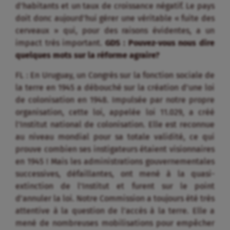
d’habitants et un taux de croissance négatif. Le pays
doit donc aujourd’hui gérer une véritable « fuite des
cerveaux » qui, pour des raisons évidentes, a un
impact très important.
GDS : Pouvez-vous nous dire
quelques mots sur la réforme agraire?
FL : En Uruguay, un Congrès sur la fonction sociale de
la terre en 1945 a débouché sur la création d’une loi
de colonisation en 1948. Impulsée par notre propre
organisation, cette loi, appelée loi 11.029, a créé
l’Institut national de colonisation. Elle est reconnue
au niveau mondial pour sa totale validité, ce qui
prouve combien ses instigateurs étaient visionnaires
en 1945 ! Mais les administrations gouvernementales
successives, défaillantes, ont mené à la quasi-
extinction de l’Institut et furent sur le point
d’annuler la loi. Notre Commission a toujours été très
attentive à la question de l’accès à la terre. Elle a
mené de nombreuses mobilisations pour empêcher