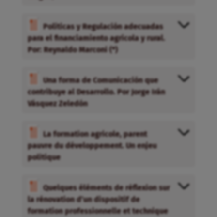
Políticas y Regulación adecuadas
para el financiamiento agrícola y rural.
Por: Reynaldo Marconi (*)
Una forma de Comunicación que
contribuye al Desarrollo. Por Jorge Irán
Vásquez Zeledón
La formation agricole, parent
pauvre du développement. Un enjeu
politique
Quelques éléments de réflexion sur
la rénovation d’un dispositif de
formation professionnelle et technique