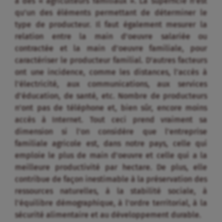
à des « agriculteurs familiaux ». La superficie n’est
qu’un des éléments permettant de déterminer le
type de producteur. Il faut également mesurer la
relation entre la main d’oeuvre salariée ou
contractée et la main d’oeuvre familiale, pour
caractériser le producteur familial. D’autres facteurs
ont une incidence, comme les distances, l’accès à
l’électricité, aux communications, aux services
d’éducation, de santé, etc. Nombre de producteurs
n’ont pas de téléphone et, bien sûr, encore moins
accès à Internet. Tout ceci prend vraiment sa
dimension si l’on considère que l’entreprise
familiale agricole est, dans notre pays, celle qui
emploie le plus de main d’oeuvre et celle qui a la
meilleure productivité par hectare. De plus, elle
contribue de façon inestimable à la préservation des
ressources naturelles, à la stabilité sociale, à
l’équilibre démographique, à l’ordre territorial, à la
sécurité alimentaire et au développement durable.