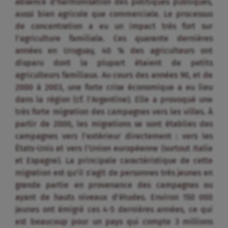
absence d’harmonisation des politiques publiques,
aussi bien agricole que commerciale. Le processus
de concentration a eu un impact très fort sur
l’agriculture familiale. Ces quarante dernières
années en Uruguay, 40 % des agriculteurs ont
disparu dont la plupart étaient de petits
agriculteurs familiaux. Au cours des années 90, et de
2000 à 2003, une forte crise économique a eu lieu
dans la région (cf. l’Argentine). Elle a provoqué une
très forte migration des campagnes vers les villes. À
partir de 2000, les migrations se sont établies des
campagnes vers l’extérieur directement : vers les
États-Unis et vers l’Union européenne (surtout Italie
et Espagne). La principale caractéristique de cette
migration est qu’il s’agit de personnes très jeunes en
grande partie en provenance des campagnes ou
ayant de hauts niveaux d’études. Environ 150 000
jeunes ont émigré ces 4-5 dernières années, ce qui
est beaucoup pour un pays qui compte 3 millions