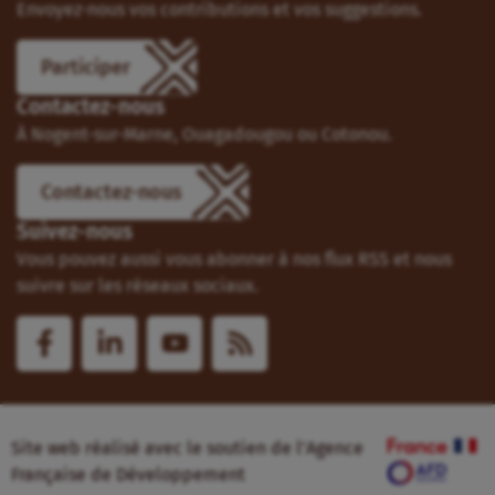
Envoyez-nous vos contributions et vos suggestions.
Participer
Contactez-nous
À Nogent-sur-Marne, Ouagadougou ou Cotonou.
Contactez-nous
Suivez-nous
Vous pouvez aussi vous abonner à nos flux RSS et nous
suivre sur les réseaux sociaux.
Site web réalisé avec le soutien de l’Agence
Française de Développement