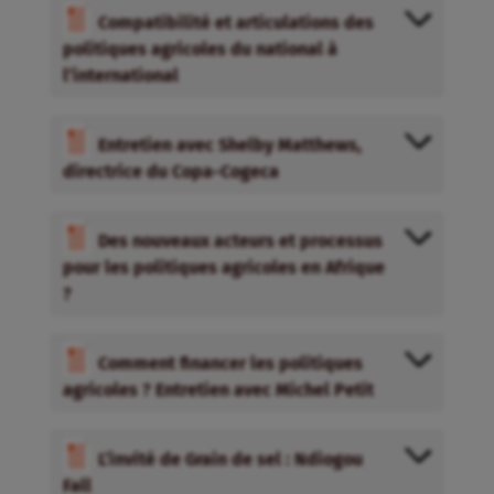
Compatibilité et articulations des
politiques agricoles du national à
l’international
Entretien avec Shelby Matthews,
directrice du Copa-Cogeca
Des nouveaux acteurs et processus
pour les politiques agricoles en Afrique
?
Comment financer les politiques
agricoles ? Entretien avec Michel Petit
L’invité de Grain de sel : Ndiogou
Fall