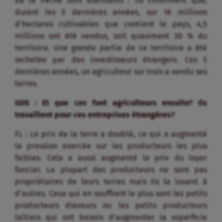
de la Pêche sont alarmants : ils confirment que,
durant les 5 dernières années, sur 16 millions
d’hectares cultivables que contient le pays, 4,5
millions ont été vendus, soit quasiment 30 % du
territoire. Une grande partie de ce territoire a été
rachetée par des investisseurs étrangers. Ces 5
dernières années, un agriculteur sur trois a vendu ses
terres.
GDS : Et que ces font agriculteurs ensuite? Ils
travaillent pour ces entreprises étrangères?
FL : Le prix de la terre a doublé, ce qui a augmenté
la pression exercée sur les producteurs les plus
faibles. Cela a aussi augmenté le prix du loyer
foncier. La plupart des producteurs ne sont pas
propriétaires de leurs terres mais ils la louent à
d’autres. Ceux qui en souffrent le plus sont les petits
producteurs éleveurs ou les petits producteurs
laitiers qui ont besoin d’augmenter la superficie