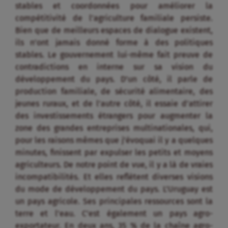
stables et coordonnées pour améliorer la
compétitivité de l’agriculture familiale persiste.
Bien que de meilleurs espaces de dialogue existent,
ils n’ont jamais donné forme à des politiques
stables. Le gouvernement lui-même fait preuve de
contradictions en interne sur sa vision du
développement du pays. D’un côté, il parle de
production familiale, de sécurité alimentaire, des
jeunes ruraux, et de l’autre côté, il essaie d’attirer
des investissements étrangers pour augmenter la
zone des grandes entreprises multinationales, qui,
pour les raisons mêmes que j’évoquai il y a quelques
minutes, finissent par expulser les petits et moyens
agriculteurs. De notre point de vue, il y a là de vraies
incompatibilités. Et elles reflètent diverses visions
du mode de développement du pays. L’Uruguay est
un pays agricole. Ses principales ressources sont la
terre et l’eau. C’est également un pays agro-
exportateur. En deux ans, 35 % de la chaîne agro-