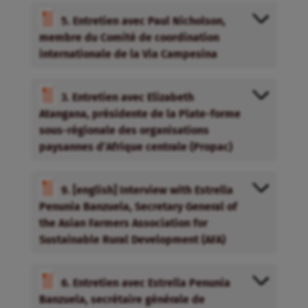
5. Entretien avec Paul Nicholson,
membre du Comité de coordination
internationale de la Via Campesina
3. Entretien avec Elizabeth
Atangana, présidente de la Plate-forme
sous-régionale des organisations
paysannes d’Afrique centrale (Propac)
9. [english] Interview with Estrella
Penunia Banzuela, Secretary General of
the Asian Farmers Association for
Sustainable Rural Development (AFA)
6. Entretien avec Estrella Penunia
Banzuela, secrétaire générale de