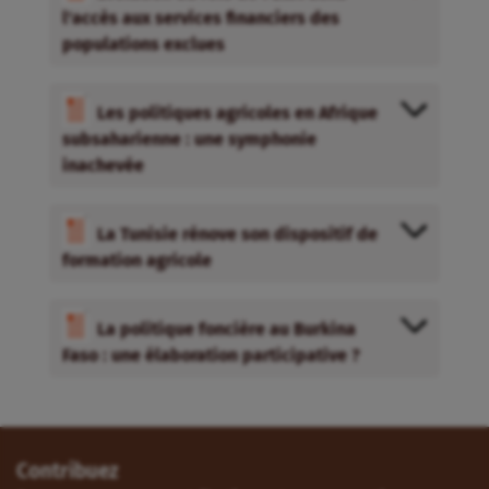
l'accès aux services financiers des
populations exclues
Les politiques agricoles en Afrique
subsaharienne : une symphonie
inachevée
La Tunisie rénove son dispositif de
formation agricole
La politique foncière au Burkina
Faso : une élaboration participative ?
Contribuez