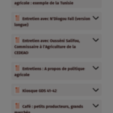
agricole : exemple de la Tunisie
Entretien avec N’Diogou Fall (version
longue)
Entretien avec Ousséni Salifou,
Commissaire à l’Agriculture de la
CEDEAO
Entretiens : A propos de politique
agricole
Kiosque GDS 41-42
Café : petits producteurs, grands
marchés