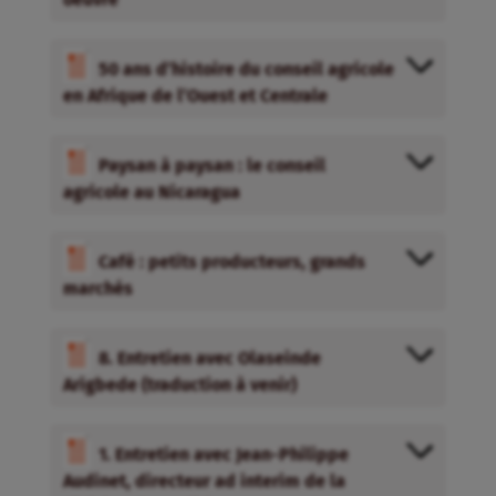
50 ans d’histoire du conseil agricole
en Afrique de l’Ouest et Centrale
Paysan à paysan : le conseil
agricole au Nicaragua
Café : petits producteurs, grands
marchés
8. Entretien avec Olaseinde
Arigbede (traduction à venir)
1. Entretien avec Jean-Philippe
Audinet, directeur ad interim de la