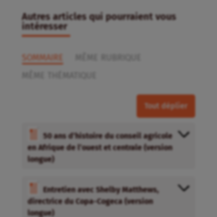
Autres articles qui pourraient vous
intéresser
SOMMAIRE
MÊME RUBRIQUE
MÊME THÉMATIQUE
Tout déplier
50 ans d’histoire du conseil agricole
en Afrique de l’ouest et centrale (version
longue)
Entretien avec Shelby Matthews,
directrice du Copa-Cogeca (version
longue)