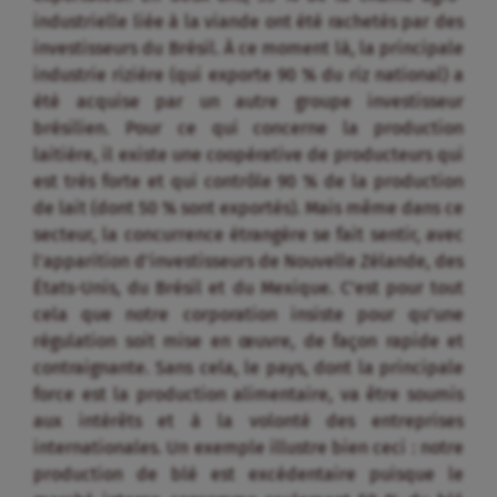
industrielle liée à la viande ont été rachetés par des
investisseurs du Brésil. À ce moment là, la principale
industrie rizière (qui exporte 90 % du riz national) a
été acquise par un autre groupe investisseur
brésilien. Pour ce qui concerne la production
laitière, il existe une coopérative de producteurs qui
est très forte et qui contrôle 90 % de la production
de lait (dont 50 % sont exportés). Mais même dans ce
secteur, la concurrence étrangère se fait sentir, avec
l’apparition d’investisseurs de Nouvelle Zélande, des
États-Unis, du Brésil et du Mexique. C’est pour tout
cela que notre corporation insiste pour qu’une
régulation soit mise en œuvre, de façon rapide et
contraignante. Sans cela, le pays, dont la principale
force est la production alimentaire, va être soumis
aux intérêts et à la volonté des entreprises
internationales. Un exemple illustre bien ceci : notre
production de blé est excédentaire puisque le