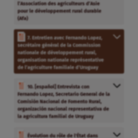
l’Association des agriculteurs d’Asie
pour le développement rural durable
(Afa)
7. Entretien avec Fernando Lopez,
secrétaire général de la Commission
nationale de développement rural,
organisation nationale représentative
de l’agriculture familiale d’Uruguay
10. [español] Entrevista con
Fernando Lopez, Secretario General de la
Comisión Nacional de Fomento Rural,
organización nacional representativa de
la agricultura familial de Uruguay
Évolution du rôle de l'État dans