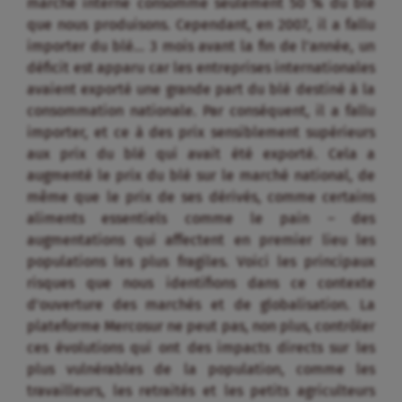
marché interne consomme seulement 50 % du blé
que nous produisons. Cependant, en 2007, il a fallu
importer du blé… 3 mois avant la fin de l’année, un
déficit est apparu car les entreprises internationales
avaient exporté une grande part du blé destiné à la
consommation nationale. Par conséquent, il a fallu
importer, et ce à des prix sensiblement supérieurs
aux prix du blé qui avait été exporté. Cela a
augmenté le prix du blé sur le marché national, de
même que le prix de ses dérivés, comme certains
aliments essentiels comme le pain – des
augmentations qui affectent en premier lieu les
populations les plus fragiles. Voici les principaux
risques que nous identifions dans ce contexte
d’ouverture des marchés et de globalisation. La
plateforme Mercosur ne peut pas, non plus, contrôler
ces évolutions qui ont des impacts directs sur les
plus vulnérables de la population, comme les
travailleurs, les retraités et les petits agriculteurs