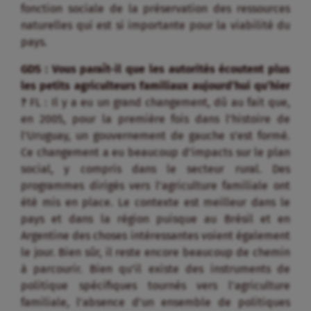
fonction sociale de la préservation des ressources
naturelles qui est si importante pour la viabilité du
pays.
GDS : Vous paraît-il que les autorités écoutent plus
les petits agriculteurs familiaux aujourd’hui qu’hier
?
FL : Il y a eu un grand changement, dû au fait que,
en 2005, pour la première fois dans l’histoire de
l’Uruguay, un gouvernement de gauche s’est formé.
Ce changement a eu beaucoup d’impacts sur le plan
social, y compris dans le secteur rural. Des
programmes dirigés vers l’agriculture familiale ont
été mis en place. Le contexte est meilleur dans le
pays et dans la région puisque au Brésil et en
Argentine des choses intéressantes voient également
le jour. Bien sûr, il reste encore beaucoup de chemin
à parcourir. Bien qu’il existe des instruments de
politique spécifiques tournés vers l’agriculture
familiale, l’absence d’un ensemble de politiques