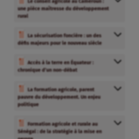
Le conseil agricole au Cameroun :
une pièce maîtresse du développement
rural
La sécurisation foncière : un des
défis majeurs pour le nouveau siècle
Accès à la terre en Équateur :
chronique d’un non-débat
La formation agricole, parent
pauvre du développement. Un enjeu
politique
Formation agricole et rurale au
Sénégal : de la stratégie à la mise en
oeuvre