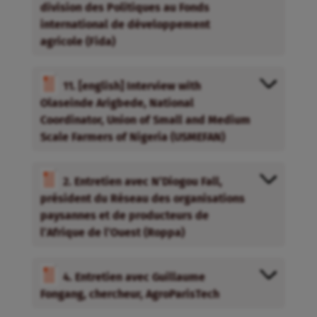
division des Politiques au Fonds
international de développement
agricole (Fida)
11. [english] Interview with
Olaseinde Arigbede, National
Coordinator, Union of Small and Medium
Scale Farmers of Nigeria (USMEFAN)
2. Entretien avec N’Diogou Fall,
président du Réseau des organisations
paysannes et de producteurs de
l’Afrique de l’Ouest (Roppa)
4. Entretien avec Guillaume
Fongang, chercheur, AgroParisTech