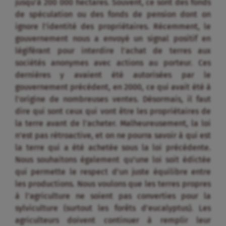
jusqu’à 200 000 hectares. Souvent, ce sont des fonds
de spéculation ou des fonds de pension dont on
ignore l’identité des propriétaires. Récemment, le
gouvernement nous a envoyé un signal positif en
légiférant pour interdire l’achat de terres aux
sociétés anonymes avec actions au porteur. Ces
dernières y avaient été autorisées par le
gouvernement précédent, en 2000, ce qui avait été à
l’origine de nombreuses ventes. Désormais, il faut
dire qui sont ceux qui vont être les propriétaires de
la terre avant de l’acheter. Malheureusement, la loi
n’est pas rétroactive, et on ne pourra savoir à qui est
la terre qui a été achetée sous la loi précédente.
Nous souhaitons également qu’une loi soit édictée
qui permette le respect d’un juste équilibre entre
les productions. Nous voulons que les terres propres
à l’agriculture ne soient pas converties pour la
sylviculture (surtout les forêts d’eucalyptus). Les
agriculteurs doivent continuer à remplir leur