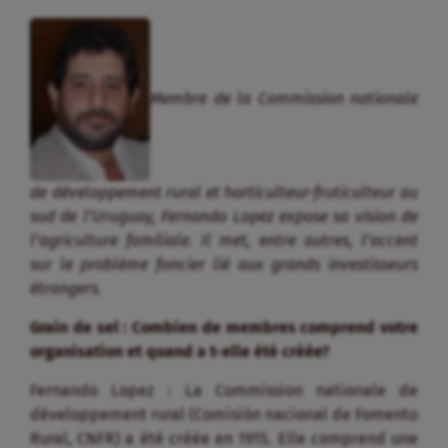
Membre de la Commission nationale
de développement rural et horticulteur-fruticulteur au
sud de l’Uruguay, Fernando Lopez expose sa vision de
l’agriculture familiale. Il met, entre autres, l’accent
sur le problème foncier lié aux grands investisseurs
étrangers.
Grain de sel : Combien de membres comprend votre
organisation et quand a t-elle été créée?
Fernando Lopez : La Commission nationale de
développement rural (Comisión nacional de Fomento
Rural, CNFR) a été créée en 1915. Elle comprend une