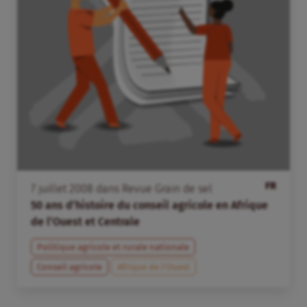
FR
7
juillet
2008
dans
Revue Grain de sel
50 ans d’histoire du conseil agricole en Afrique
de l’Ouest et Centrale
Politique agricole et rurale nationale
Conseil agricole
Afrique de l’Ouest