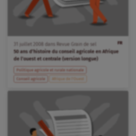
FR
31
juillet
2008
dans
Revue Grain de sel
50 ans d’histoire du conseil agricole en Afrique
de l’ouest et centrale (version longue)
Politique agricole et rurale nationale
Conseil agricole
Afrique de l’Ouest