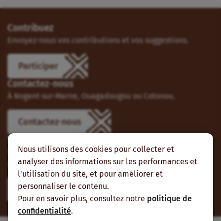
Contribuez
Envoyez-nous vos contributions et vos suggestions.
Participer
Contactez-nous
À Nogent-sur-Marne, Ouagadougou ou Cotonou.
Contactez-nous
Suivez-nous
Nous utilisons des cookies pour collecter et
Vous pouvez aussi vous abonner à nos flux RSS et nous
analyser des informations sur les performances et
suivre sur les réseaux sociaux.
l'utilisation du site, et pour améliorer et
personnaliser le contenu.
Pour en savoir plus, consultez notre
politique de
confidentialité
.