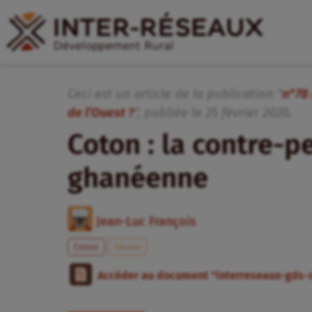
Ceci est un article de la publication "
n°78 
de l’Ouest ?
", publiée
le
25
février
2020
.
Coton : la contre-
ghanéenne
Jean-Luc François
Coton
Ghana
Accéder au document "interreseaux-gds-