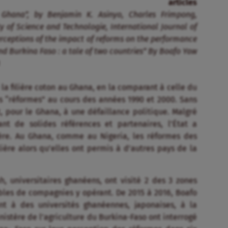
rticles
 Ghana”, by Benjamin K. Asinyo, Charles Frimpong,
 Science and Technologie, International Journal of
perceptions of the impact of reforms on the performance
and Burkina Faso : a tale of two countries” By Boafo Yaw
8
e la filière coton au Ghana, en la comparant à celle du
s “réformes” au cours des années 1990 et 2000. Sans
t, pour le Ghana, à une défaillance politique. Malgré
t de solides références et partenaires, l’État a
ère. Au Ghana, comme au Nigeria, les réformes des
ière alors qu’elles ont permis à d’autres pays de la
, universitaires ghanéens, ont visité 2 des 3 zones
bles de compagnies y opérant. De 2015 à 2016, Boafo
t à des universités ghanéennes, japonaises, à la
stère de l’agriculture du Burkina-Faso ont interrogé