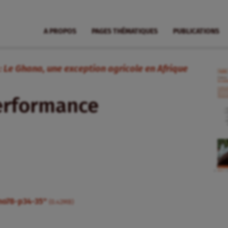
A PROPOS
PAGES THÉMATIQUES
PUBLICATIONS
: Le Ghana, une exception agricole en Afrique
performance
no78-p34-35"
(0.42MB)