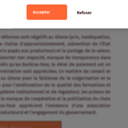
grâce à la comparaison avec le Burkina-Faso. Un grand
té des acteurs des filières dans les deux pays sur les
Accepter
Refuser
conduite des réformes dans les deux pays. Les avis
bservateurs indépendants.
es réformes sont négatifs au Ghana (prix, inadéquation,
e chaîne d’approvisionnement, subvention de l’État
rix payés aux producteurs et le partage de la valeur,
x plancher non respecté, manque de transparence dans
andis qu’au Burkina-Faso, le délai de paiement est un
termination sont appréciées. En matière de conseil et
 au Ghana pour la faiblesse de la vulgarisation et le
 pour l’amélioration de la qualité des formations et
ystème institutionnel et de régulateur, les acteurs de
 le manque de coopérative et la politisation du choix
-Faso apprécient l’existence d’une association
 producteurs) et l’engagement du gouvernement.