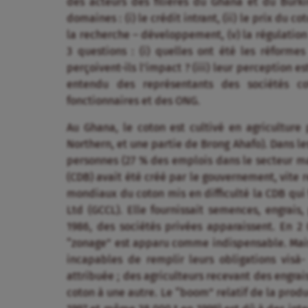
des acteurs des filières du Ghana et du Burki
domaines : (i) le crédit intrant, (ii) le prix du cot
la recherche – développement, (v) la régulation d
3 questions : (i) quelles ont été les réforme
perçoivent-ils l’impact ? (iii) leur perception es
entendu des représentants des sociétés cot
fonctionnaires et des ONG.
Au Ghana, le coton est cultivé en agriculture
Northern, et une partie de Brong Ahafo). Dans le
personnes (27 % des emplois dans le secteur m
(CDB) avait été créé par le gouvernement, vite r
mondiaux du coton mis en difficulté la CDB qu
Ltd (GCCL). Elle fournissait semences, engrais, 
1986, des sociétés privées apparaissent. En 2 
“zonage” est apparu comme indispensable. Mais i
incapables de remplir leurs obligations visà-
attribuée ; des agriculteurs recevant des engra
coton à une autre. Le “boom” relatif de la produ