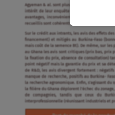
Agyeman & al. sont plus explicites à cet égard 
intérêt de leur enquête est de révéler la lucidi
avantages, inconvénients et erreurs dans la 
recueillis sont cohérents avec les analyses d’o
Sur le crédit aux intrants, les avis des effets d
financement) et mitigés au Burkina-Faso (bonn
mais coût de la semence Bt). De même, sur les p
au Ghana les avis sont critiques (prix bas, pri
la fixation du prix, absence de consultation) t
point négatif mais la garantie du prix et sa dé
de R&D, les avis divergent fortement : négatifs
manque de recherche, positifs au Burkina- Faso
la recherche agronomique. Enfin, s’agissant du s
la filière du Ghana déplorent l’échec du zonage,
de compagnies, tandis que ceux du Burkina
interprofessionnelle (réunissant industriels et