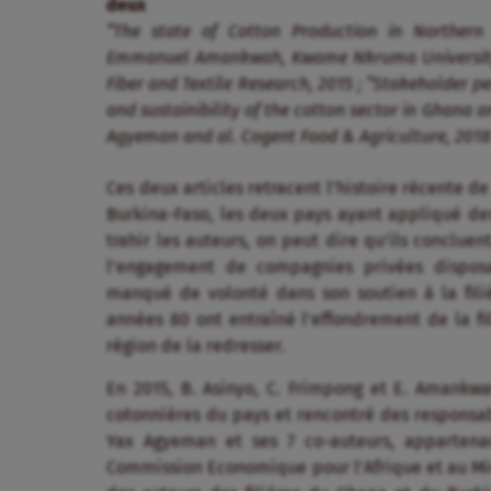
deux a
“The state of Cotton Production in Northern
Emmanuel Amankwah, Kwame Nkruma University of
Fiber and Textile Research, 2015 ; “Stakeholder 
and sustainibility of the cotton sector in Ghana 
Agyeman and al. Cogent Food & Agriculture, 201
Ces deux articles retracent l’histoire récente d
Burkina-Faso, les deux pays ayant appliqué de
trahir les auteurs, on peut dire qu’ils concluen
l’engagement de compagnies privées disposan
manqué de volonté dans son soutien à la fili
années 80 ont entraîné l’effondrement de la fil
région de la redresser.
En 2015, B. Asinyo, C. Frimpong et E. Amankwah
cotonnières du pays et rencontré des responsa
Yax Agyeman et ses 7 co-auteurs, appartenan
Commission Economique pour l’Afrique et au Mini