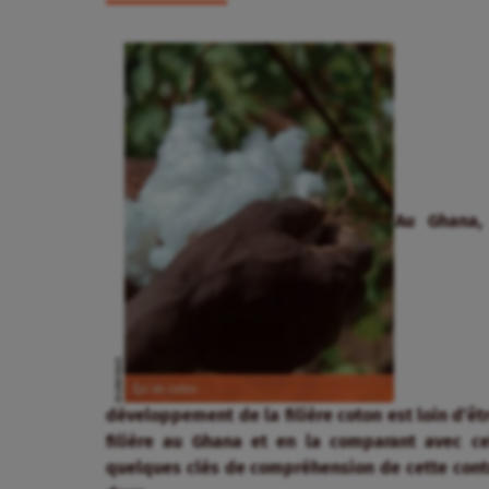
Au Ghana,
développement de la filière coton est loin d’êtr
filière au Ghana et en la comparant avec ce
quelques clés de compréhension de cette con