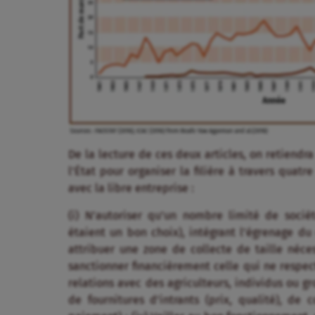
De la lecture de ces deux articles, on retiend
l’État pour organiser la filière à travers quatr
avec la libre entreprise :
(i) N’autoriser qu’un nombre limité de socié
étaient un bon choix), intégrant l’égrenage du c
attribuer une zone de collecte de taille nécess
sanctionner financièrement celle qui ne respecte
relations avec des agriculteurs, individus ou g
de fournitures d’intrants (prix, qualité), de 