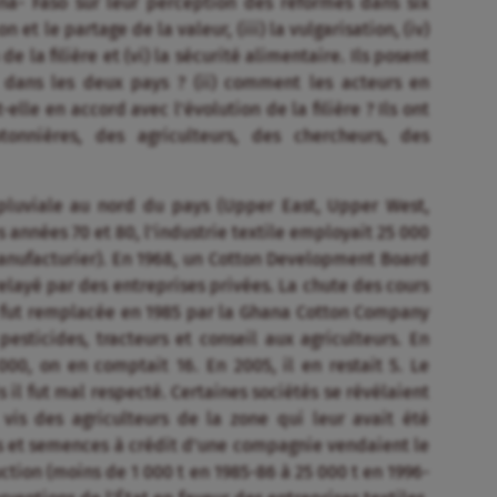
na- Faso sur leur perception des réformes dans six
on et le partage de la valeur, (iii) la vulgarisation, (iv)
e la filière et (vi) la sécurité alimentaire. Ils posent
s dans les deux pays ? (ii) comment les acteurs en
t-elle en accord avec l’évolution de la filière ? Ils ont
onnières, des agriculteurs, des chercheurs, des
 pluviale au nord du pays (Upper East, Upper West,
s années 70 et 80, l’industrie textile employait 25 000
anufacturier). En 1968, un Cotton Development Board
elayé par des entreprises privées. La chute des cours
i fut remplacée en 1985 par la Ghana Cotton Company
pesticides, tracteurs et conseil aux agriculteurs. En
000, on en comptait 16. En 2005, il en restait 5. Le
l fut mal respecté. Certaines sociétés se révélaient
 vis des agriculteurs de la zone qui leur avait été
is et semences à crédit d’une compagnie vendaient le
ction (moins de 1 000 t en 1985-86 à 25 000 t en 1996-