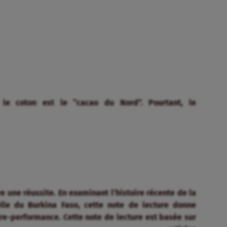
 le coton est le “cacao du Nord”. Pourtant, le
e une réussite. En examinant l’histoire récente de la
lle du Burkina Faso, cette note de lecture donne
tre-performance.
Cette note de lecture est basée sur