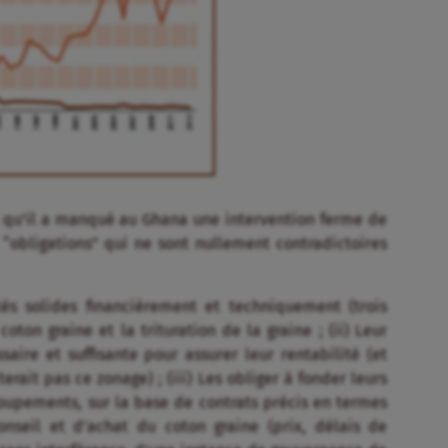
ra qu’il a manqué au Ghana une intervention ferme de
e “obligations” qui ne sont nullement contradictoires
tés solides financièrement et techniquement (trois
oton graine et la trituration de la graine ; (ii) Leur
aire et suffisante pour assurer leur rentabilité (et
rait pas ce zonage) ; (iii) Les obliger à fonder leurs
roupements, sur la base de contrats précis en termes
conseil et d’achat du coton graine (prix, délais de