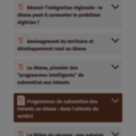
Réussir l’intégration régionale : le
Ghana peut-il surmonter le problème
nigérian ?
Aménagement du territoire et
développement rural au Ghana
Le Ghana, pionnier des
“programmes intelligents” de
subvention aux intrants
Programmes de subvention des
intrants au Ghana : dans l’attente du
verdict
La filière du sésame : une aubaine