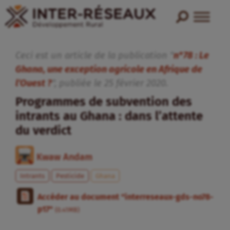
Ceci est un article de la publication "
n°78 : Le
Ghana, une exception agricole en Afrique de
l’Ouest ?
", publiée
le
25
février
2020
.
Programmes de subvention des
intrants au Ghana : dans l’attente
du verdict
Kwaw Andam
Intrants
Pesticide
Ghana
Accéder au document "interreseaux-gds-no78-
p17"
(0.41MB)