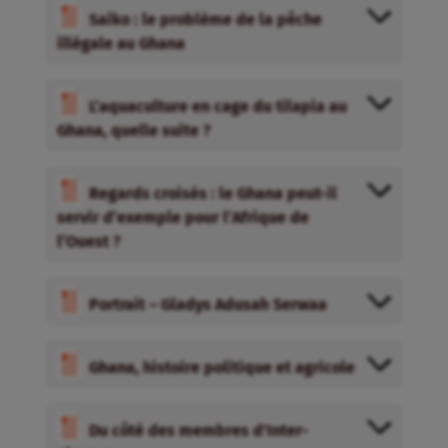
Saiko : le problème de la pêche
illégale au Ghana
L’aquaculture en cage du tilapia au
Ghana, quelle suite ?
Regards croisés : le Ghana peut-il
servir d’exemple pour l’Afrique de
l’Ouest ?
Portrait – Gladys Adusah Serwaa
Ghana, histoire politique et agricole
Du côté des membres d'Inter-