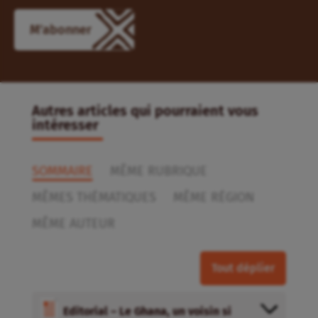
M'abonner
Autres articles qui pourraient vous
intéresser
SOMMAIRE
MÊME RUBRIQUE
MÊMES THÉMATIQUES
MÊME RÉGION
MÊME AUTEUR
Tout déplier
Editorial – Le Ghana, un voisin si