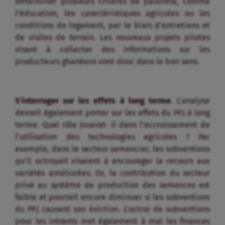
déterminer plusieurs critères de pauvreté, comme
l’éducation, les caractéristiques agricoles ou les
conditions de logement, par le biais d’entretiens et
de visites de terrain. Les nouveaux projets pilotes
visant à collecter des informations sur les
producteurs ghanéens vont donc dans le bon sens.
S’interroger sur les effets à long terme
. L’analyse
devrait également porter sur les effets du PFJ à long
terme. Quel rôle jouerat- il dans l’accroissement de
l’utilisation des technologies agricoles ? Par
exemple, dans le secteur semencier, les subventions
qu’il octroyait visaient à encourager le recours aux
variétés améliorées. Or, la contribution du secteur
privé au système de production des semences est
faible et pourrait encore diminuer si les subventions
du PFJ causent son éviction. L’octroi de subventions
pour les intrants met également à mal les finances