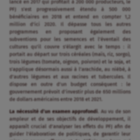
lancé en 2017 qui profitait à 200 000 producteurs, le
PFJ s’est progressivement étendu à 500 000
bénéficiaires en 2018 et entend en compter 1,2
million d’ici 2020. Il dépasse tous les autres
programmes en proposant également des
subventions pour les semences et l’éventail des
cultures qu’il couvre s’élargit avec le temps : il
portait au départ sur trois céréales (maïs, riz, sorgo),
trois légumes (tomate, oignon, poivron) et le soja, et
s’applique désormais aussi à l’arachide, au niébé, à
d’autres légumes et aux racines et tubercules. Il
dispose en outre d’un budget conséquent : le
gouvernement prévoit d’investir plus de 650 millions
de dollars américains entre 2018 et 2021.
La nécessité d’un examen approfondi
. Au vu de son
ampleur et de ses objectifs de développement, il
apparaît crucial d’analyser les effets du PFJ afin de
guider l’élaboration de politiques, de garantir leur