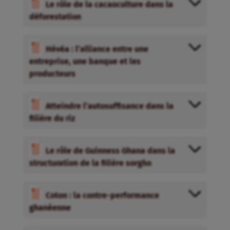
Le rôle de la cacaoculture dans la
déforestation
Hévéa : l’alliance entre une
entreprise, une banque et les
producteurs
Atteindre l’autosuffisance dans la
filière du riz
Le rôle de Guinness Ghana dans la
structuration de la filière sorgho
Coton : la contre-performance
ghanéenne