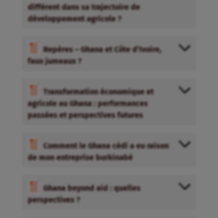
différent dans sa trajectoire de
développement agricole ?
Repères – Ghana et Côte d’Ivoire,
faux jumeaux ?
Transformation économique et
agricole au Ghana : performances
passées et perspectives futures
Comment le Ghana cédi a eu raison
de mon entreprise burkinabé
Ghana beyond aid : quelles
perspectives ?