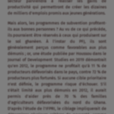
secteur parviendra à réaliser les gains de
productivité qui permettront de créer les dizaines
de milliers d’emplois promis aux jeunes générations.
Mais alors, les programmes de subvention profitent-
ils aux bonnes personnes ? Au vu de ce qui précède,
ils pourraient être réservés à ceux qui produisent sur
le sol ghanéen. À l’instar du PFJ, ils sont
généralement perçus comme favorables aux plus
démunis ; or, une étude publiée par Houssou dans le
Journal of Development Studies en 2019 démontrait
qu’en 2012, le programme ne profitait qu’à 11 % de
producteurs défavorisés dans le pays, contre 72 % de
producteurs plus fortunés. Si aucune cible prioritaire
n’est définie, le programme risque d’échouer. S’il
s’était limité aux plus démunis en 2012, il aurait
permis d’aider près de 70 % des familles
d’agriculteurs défavorisées du nord du Ghana.
D’après l’étude de l’IFPRI, le ciblage impliquerait de