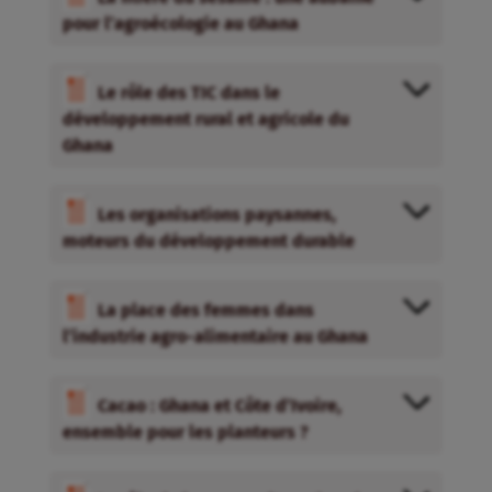
pour l’agroécologie au Ghana
Le rôle des TIC dans le
développement rural et agricole du
Ghana
Les organisations paysannes,
moteurs du développement durable
La place des femmes dans
l’industrie agro-alimentaire au Ghana
Cacao : Ghana et Côte d’Ivoire,
ensemble pour les planteurs ?