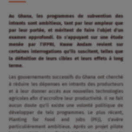
Au Ghana, les programmes de subvention des
intrants sont ambitieux, tant par leur ampleur que
par leur portée, et méritent de faire l’objet d’un
examen approfondi. En s’appuyant sur une étude
menée par l’IFPRI, Kwaw Andam revient sur
certaines interrogations qu’ils suscitent, telles que
la définition de leurs cibles et leurs effets à long
terme.
Les gouvernements successifs du Ghana ont cherché
à réduire les dépenses en intrants des producteurs
et à leur donner accès aux nouvelles technologies
agricoles afin d’accroître leur productivité. Il ne fait
aucun doute qu’il existe une volonté politique de
développer de tels programmes. Le plus récent,
Planting for Food and Jobs (PFJ), s’avère
particulièrement ambitieux. Après un projet pilote