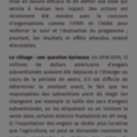
mise en oeuvre efficace et de définir une base qui
servira à évaluer leur impact. Des actions ont
récemment été menées avec le concours
d’organisations comme l’IFRPI et l’AGRA pour
renforcer le suivi et l’évaluation du programme ;
pourtant, les résultats et effets attendus restent
discutables.
Le ciblage : une question épineuse
. En 2018-2019, 12
millions de dollars américains d’engrais
subventionnés auraient été déplacés à l’étranger au
cours de la période de semis. S’il est difficile de
déterminer le montant exact, le fait que les
responsables des subventions aient dû réagir (en
changeant par exemple la taille des sacs d’engrais
subventionnés, en les étiquetant ou en limitant la
vente dans certains districts frontaliers) en dit long.
Si l’exportation des engrais se révèle plus lucrative
que l’agriculture, on peut se demander comment le