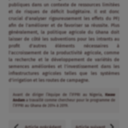
publiques dans un contexte de ressources limitées
et de risques de déficit budgétaire. Il est donc
crucial d’analyser rigoureusement les effets du PFJ
afin de l’améliorer et de favoriser sa réussite. Plus
généralement, la politique agricole du Ghana doit
laisser de côté les subventions pour les intrants au
profit d’autres éléments nécessaires à
l’accroissement de la productivité agricole, comme
la recherche et le développement de variétés de
semences améliorées et l’investissement dans les
infrastructures agricoles telles que les systèmes
d’irrigation et les routes de campagne.
Avant de diriger l’équipe de l’IFPRI au Nigeria,
Kwaw
Andam
a travaillé comme chercheur pour le programme de
l’IFPRI au Ghana de 2014 à 2019.
Article précédent
Article suivant