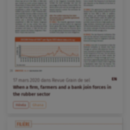
EN
17
mars
2020
dans
Revue Grain de sel
When a firm, farmers and a bank join forces in
the rubber sector
Hévéa
Ghana