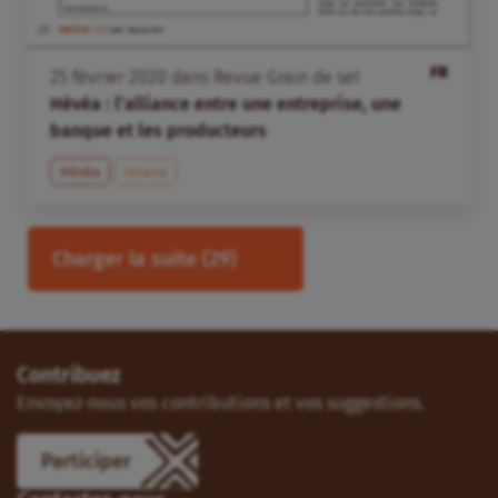
FR
25
février
2020
dans
Revue Grain de sel
Hévéa : l’alliance entre une entreprise, une
banque et les producteurs
Hévéa
Ghana
Charger la suite
(29)
Contribuez
Envoyez-nous vos contributions et vos suggestions.
Participer