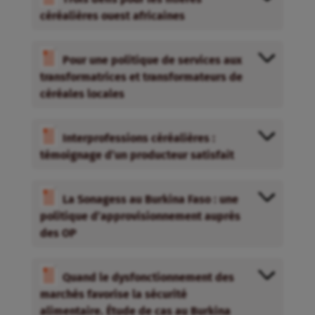
céréalières ouest africaines
Pour une politique de services aux
transformatrices et transformateurs de
céréales locales
Interprofessions céréalières :
témoignage d’un producteur satisfait
La Sonagess au Burkina Faso : une
politique d’approvisionnement auprès
des OP
Quand le dysfonctionnement des
marchés favorise la sécurité
alimentaire. Étude de cas au Burkina