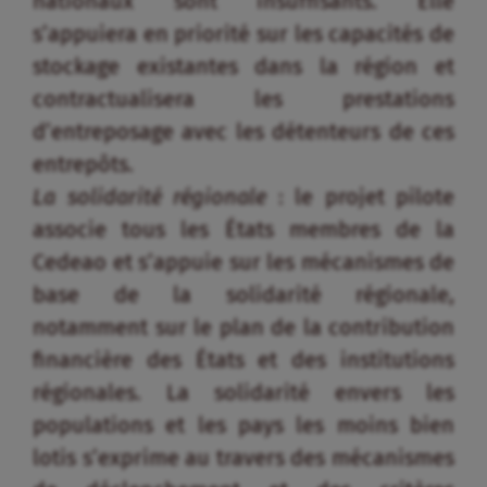
nationaux sont insuffisants. Elle
s’appuiera en priorité sur les capacités de
stockage existantes dans la région et
contractualisera les prestations
d’entreposage avec les détenteurs de ces
entrepôts.
La solidarité régionale
: le projet pilote
associe tous les États membres de la
Cedeao et s’appuie sur les mécanismes de
base de la solidarité régionale,
notamment sur le plan de la contribution
financière des États et des institutions
régionales. La solidarité envers les
populations et les pays les moins bien
lotis s’exprime au travers des mécanismes