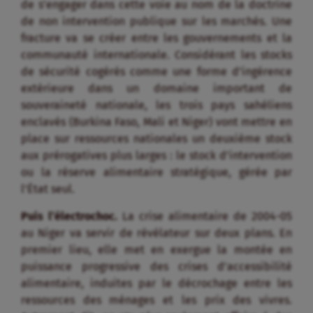
de s’engager dans cette voie au nom de la doctrine
de non intervention publique sur les marchés. Une
fracture va se créer entre les gouvernements et la
communauté internationale. Considérant les stocks
de sécurité cogérés comme une forme d’ingérence
extérieure dans un domaine important de
souveraineté nationale, les trois pays sahéliens
enclavés (Burkina Faso, Mali et Niger) vont mettre en
place sur ressources nationales un deuxième stock
aux prérogatives plus larges : le stock d’intervention
ou la réserve alimentaire stratégique, gérée par
l’État seul.
Puis l’électrochoc.
La crise alimentaire de 2004-05
au Niger va servir de révélateur sur deux plans. En
premier lieu, elle met en exergue la montée en
puissance progressive des crises d’accessibilité
alimentaire, induites par le décrochage entre les
ressources des ménages et les prix des vivres.