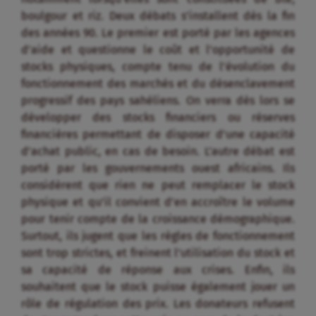
boulgour et riz. Deux débats s’installent dès la fin
des années 90. Le premier est porté par les agences
d’aide et questionne le coût et l’opportunité de
stocks physiques, compte tenu de l’évolution du
fonctionnement des marchés et du désenclavement
progressif des pays sahéliens. On verra dès lors se
développer des stocks financiers ou réserves
financières permettant de disposer d’une capacité
d’achat public, en cas de besoin. L’autre débat est
porté par les gouvernements ouest africains. Ils
considèrent que rien ne peut remplacer le stock
physique et qu’il convient d’en accroître le volume
pour tenir compte de la croissance démographique.
Surtout, ils jugent que les règles de fonctionnement
sont trop strictes, et freinent l’utilisation du stock et
sa capacité de réponse aux crises. Enfin, ils
souhaitent que le stock puisse également jouer un
rôle de régulation des prix. Les donateurs refusent