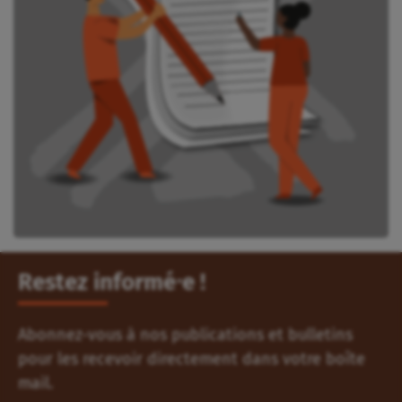
Restez informé⸱e !
Abonnez-vous à nos publications et bulletins
pour les recevoir directement dans votre boîte
mail.