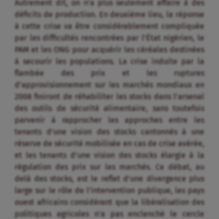
Autrement dit, on n’a plus seulement affaire à des
déficits de production. En deuxième lieu, la réponse
à cette crise va être considérablement compliquée
par les difficultés rencontrées par l’État nigérien, le
PAM et les ONG pour acquérir les céréales destinées
à secourir les populations. La crise induite par la
flambée des prix et les ruptures
d’approvisionnement sur les marchés mondiaux en
2008 finiront de réhabiliter les stocks dans l’arsenal
des outils de sécurité alimentaire, sans toutefois
parvenir à rapprocher les approches entre les
tenants d’une vision des stocks cantonnés à une
réserve de sécurité mobilisée en cas de crise avérée,
et les tenants d’une vision des stocks élargie à la
régulation des prix sur les marchés. Ce débat, au
delà des stocks, est le reflet d’une divergence plus
large sur le rôle de l’intervention publique, les pays
ouest africains considérant que la libéralisation des
politiques agricoles n’a pas enclenché le cercle