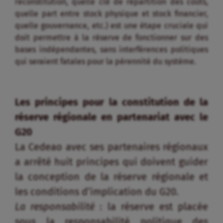
reconstitution, quelle clé de répartition des coûts,
quelle part entre stock physique et stock financier,
quelle gouvernance, etc.) est une étape cruciale qui
doit permettre à la réserve de fonctionner sur des
bases indépendantes, sans interférences politiques
qui seraient fatales pour la pérennité du système.
Les principes pour la constitution de la
réserve régionale en partenariat avec le
G20
La Cedeao avec ses partenaires régionaux
a arrêté huit principes qui doivent guider
la conception de la réserve régionale et
les conditions d’implication du G20.
La responsabilité
: la réserve est placée
sous la responsabilité politique des