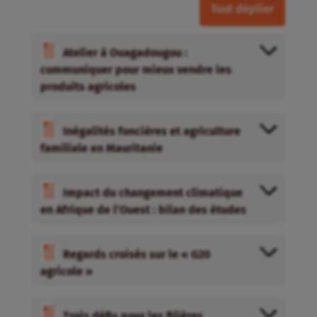
Tout déplier
Atelier à Ouagadougou :
communiquer pour mieux vendre les
produits agricoles
Inégalités foncières et agriculture
familiale en Mauritanie
Impact du changement climatique
en Afrique de l’Ouest : bilan des études
Regards croisés sur le « G20
agricole »
Trois défis pour les filières