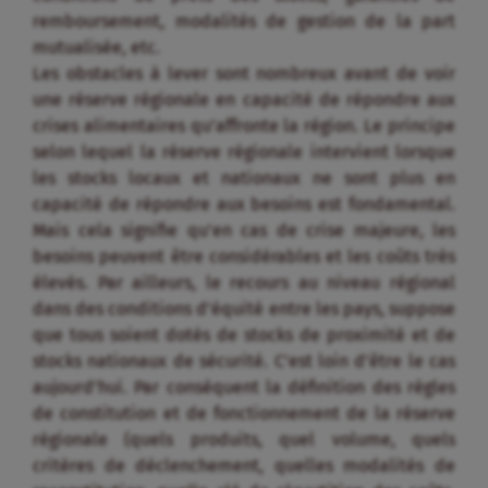
remboursement, modalités de gestion de la part
mutualisée, etc.
Les obstacles à lever sont nombreux avant de voir
une réserve régionale en capacité de répondre aux
crises alimentaires qu’affronte la région. Le principe
selon lequel la réserve régionale intervient lorsque
les stocks locaux et nationaux ne sont plus en
capacité de répondre aux besoins est fondamental.
Mais cela signifie qu’en cas de crise majeure, les
besoins peuvent être considérables et les coûts très
élevés. Par ailleurs, le recours au niveau régional
dans des conditions d’équité entre les pays, suppose
que tous soient dotés de stocks de proximité et de
stocks nationaux de sécurité. C’est loin d’être le cas
aujourd’hui. Par conséquent la définition des règles
de constitution et de fonctionnement de la réserve
régionale (quels produits, quel volume, quels
critères de déclenchement, quelles modalités de