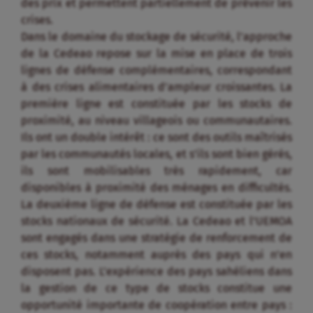
des prix et permettent partiellement de prévenir les
crises.
Dans le domaine du stockage de sécurité, l’approche
de la Cedeao repose sur la mise en place de trois
lignes de défense complémentaires, correspondant
à des crises alimentaires d’ampleur croissantes. La
première ligne est constituée par les stocks de
proximité, au niveau villageois ou communautaires.
Ils ont un double intérêt : ce sont des outils maîtrisés
par les communautés locales, et s’ils sont bien gérés,
ils sont mobilisables très rapidement, car
disponibles à proximité des ménages en difficultés.
La deuxième ligne de défense est constituée par les
stocks nationaux de sécurité. La Cedeao et l’UEMOA
sont engagés dans une stratégie de renforcement de
ces stocks, notamment auprès des pays qui n’en
disposent pas. L’expérience des pays sahéliens dans
la gestion de ce type de stocks constitue une
opportunité importante de coopération entre pays :