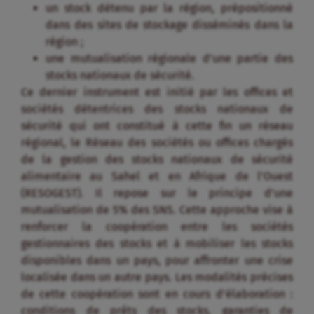
un stock détenu par la région, prépositionné
dans des sites de stockage disséminés dans la
région ;
une mutualisation régionale d’une partie des
stocks nationaux de sécurité.
Ce dernier instrument est initié par les offices et
sociétés détentrices des stocks nationaux de
sécurité qui ont constitué à cette fin un réseau
régional, le Réseau des sociétés ou offices chargés
de la gestion des stocks nationaux de sécurité
alimentaire au Sahel et en Afrique de l’Ouest
(RESOGEST). Il repose sur le principe d’une
mutualisation de 5% des SNS. Cette approche vise à
renforcer la coopération entre les sociétés
gestionnaires des stocks et à mobiliser les stocks
disponibles dans un pays, pour affronter une crise
localisée dans un autre pays. Les modalités précises
de cette coopération sont en cours d’élaboration :
conditions de prêts des stocks, garanties de