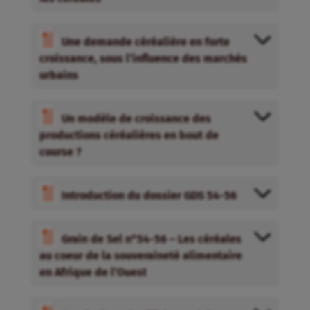
Une demande céréalière en forte
croissance, sous l’influence des marchés
urbains
Un modèle de croissance des
productions céréalières en bout de
course ?
Introduction du dossier GDS 54-56
Grain de Sel n°54-56 – Les céréales
au coeur de la souveraineté alimentaire
en Afrique de l’Ouest