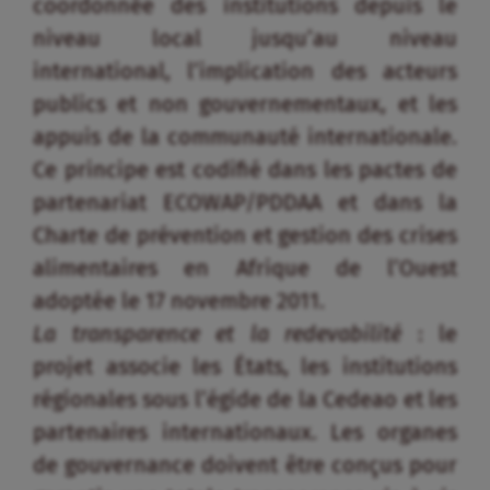
coordonnée des institutions depuis le
niveau local jusqu’au niveau
international, l’implication des acteurs
publics et non gouvernementaux, et les
appuis de la communauté internationale.
Ce principe est codifié dans les pactes de
partenariat ECOWAP/PDDAA et dans la
Charte de prévention et gestion des crises
alimentaires en Afrique de l’Ouest
adoptée le 17 novembre 2011.
La transparence et la redevabilité
: le
projet associe les États, les institutions
régionales sous l’égide de la Cedeao et les
partenaires internationaux. Les organes
de gouvernance doivent être conçus pour