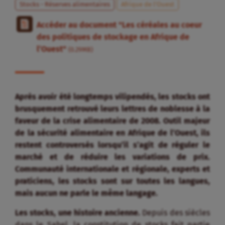
Stocks - Réserves alimentaires
Afrique de l’Ouest
Accéder au document "Les céréales au coeur
des politiques de stockage en Afrique de
l’Ouest"
(0.29MB)
Après avoir été longtemps vilipendés, les stocks ont
brusquement retrouvé leurs lettres de noblesse à la
faveur de la crise alimentaire de 2008. Outil majeur
de la sécurité alimentaire en Afrique de l’Ouest, ils
restent controversés lorsqu’il s’agit de réguler le
marché et de réduire les variations de prix.
Communauté internationale et régionale, experts et
praticiens, les stocks sont sur toutes les langues,
mais aucun ne parle le même langage.
Les stocks, une histoire ancienne.
Depuis des siècles
dans le Sahel, la constitution de stocks fait partie