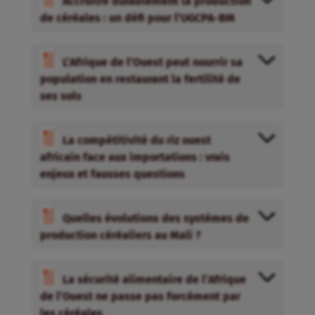
Accroitre durablement la production
de céréales : un défi pour l’UGCPA-BM
L’Afrique de l’Ouest peut nourrir sa
population en restaurant la fertilité de
ses sols
La compétitivité du riz ouest
africain face aux importations : vrais
enjeux et fausses questions
Quelles évolutions des systèmes de
production céréaliers au Mali ?
La sécurité alimentaire de l’Afrique
de l’Ouest ne passe pas forcément par
les céréales