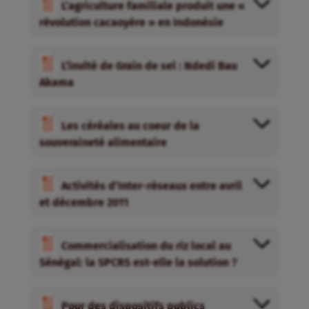
L’agriculture familiale produit une «
révolution cacaoyère » en Indonésie
L’invité de Grain de sel : Ndedi Bau
Akama
Les céréales au coeur de la
souveraineté alimentaire
Activités d’Inter-réseaux entre avril
et décembre 2011
Commercialisation du riz local au
Sénégal: la SPCRS est-elle la solution ?
Pour des dispositifs publics