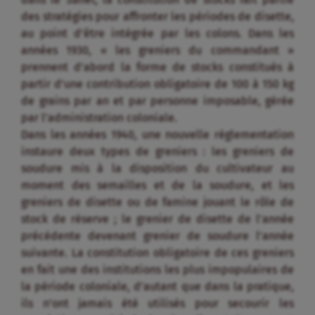
des stratégies pour affronter les périodes de disette,
au point d’être intégrée par les colons. Dans les
années 1930, « les greniers du commandant »
prennent d’abord la forme de stocks constitués à
partir d’une contribution obligatoire de 100 à 150 kg
de grains par an et par personne imposable, gérée
par l’administration coloniale.
Dans les années 1940, une nouvelle réglementation
instaure deux types de greniers : les greniers de
soudure mis à la disposition du cultivateur au
moment des semailles et de la soudure, et les
greniers de disette ou de famine jouant le rôle de
stock de réserve ; le grenier de disette de l’année
précédente devenant grenier de soudure l’année
suivante. La constitution obligatoire de ces greniers
en fait une des institutions les plus impopulaires de
la période coloniale, d’autant que dans la pratique,
ils n’ont jamais été utilisés pour secourir les