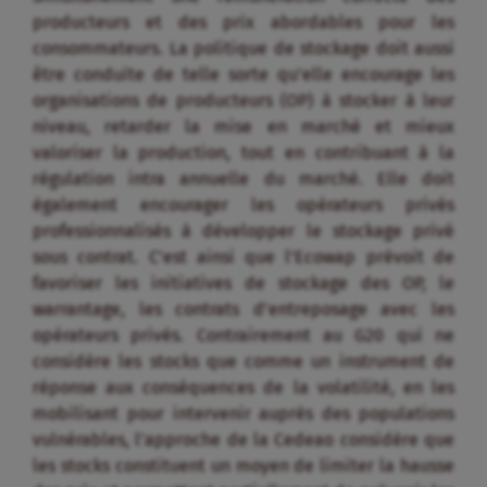
producteurs et des prix abordables pour les
consommateurs. La politique de stockage doit aussi
être conduite de telle sorte qu’elle encourage les
organisations de producteurs (OP) à stocker à leur
niveau, retarder la mise en marché et mieux
valoriser la production, tout en contribuant à la
régulation intra annuelle du marché. Elle doit
également encourager les opérateurs privés
professionnalisés à développer le stockage privé
sous contrat. C’est ainsi que l’Ecowap prévoit de
favoriser les initiatives de stockage des OP, le
warrantage, les contrats d’entreposage avec les
opérateurs privés. Contrairement au G20 qui ne
considère les stocks que comme un instrument de
réponse aux conséquences de la volatilité, en les
mobilisant pour intervenir auprès des populations
vulnérables, l’approche de la Cedeao considère que
les stocks constituent un moyen de limiter la hausse