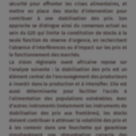
sécurité pour affronter les crises alimentaires, et
mettre en place des stocks d’intervention pour
contribuer à une stabilisation des prix. Son
approche se distingue ainsi du consensus actuel au
sein du G20 qui limite la constitution de stocks à la
seule fonction de réserve d’urgence, en recherchant
l’absence d’interférences ou d’impact sur les prix et
le fonctionnement des marchés.
La vision régionale ouest africaine repose sur
l’analyse suivante : la stabilisation des prix est un
élément central de l’encouragement des producteurs
à investir dans la production et à intensifier. Elle est
aussi déterminante pour faciliter l’accès à
l’alimentation des populations vulnérables. Avec
d’autres instruments (notamment les instruments de
stabilisation des prix aux frontières), les stocks
doivent contribuer à atténuer la volatilité des prix et
à les contenir dans une fourchette qui garantisse
simultanément une rémunération correcte des