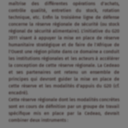
maîtrise des différentes opérations d’achats,
contrôle qualité, entretien du stock, rotation
technique, etc. Enfin la troisième ligne de défense
concerne la réserve régionale de sécurité (ou stock
régional de sécurité alimentaire). L’initiative du G20
2011 visant à appuyer la mise en place de réserve
humanitaire stratégique et de faire de l’Afrique de
l’Ouest une région pilote dans ce domaine a conduit
les institutions régionales et les acteurs à accélérer
la conception de cette réserve régionale. La Cedeao
et ses partenaires ont retenu un ensemble de
principes qui devront guider la mise en place de
cette réserve et les modalités d’appuis du G20 (cf.
encadré).
Cette réserve régionale dont les modalités concrètes
sont en cours de définition par un groupe de travail
spécifique mis en place par la Cedeao, devrait
combiner deux instruments :