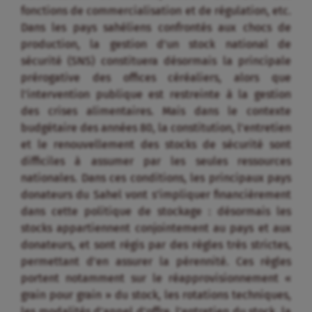
fonctions de commercialisation et de régulation, etc.
Dans les pays sahéliens confrontés aux chocs de
production, la gestion d’un stock national de
sécurité (SNS) constituera désormais la principale
prérogative des offices céréaliers, alors que
l’intervention publique est restreinte à la gestion
des crises alimentaires. Mais dans le contexte
budgétaire des années 80, la constitution, l’entretien
et le renouvellement des stocks de sécurité sont
difficiles à assumer par les seules ressources
nationales. Dans ces conditions, les principaux pays
donateurs du Sahel vont s’impliquer financièrement
dans cette politique de stockage : désormais les
stocks appartiennent conjointement au pays et aux
donateurs, et sont régis par des règles très strictes,
permettant d’en assurer la pérennité. Ces règles
portent notamment sur le réapprovisionnement «
grain pour grain » du stock, les rotations techniques,
les modalités d’appel d’offre, l’entretien du stock, la