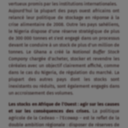
vertueux promis par les institutions internationales.
Aujourd’hui la plupart des pays ouest africains ont
relancé leur politique de stockage en réponse à la
crise alimentaire de 2008. Outre les pays sahéliens,
le Nigeria dispose d’une réserve stratégique de plus
de 300 000 tonnes et s’est engagé dans un processus
devant le conduire à un stock de plus d’un million de
tonnes. Le Ghana a créé la
National Buffer Stock
Company
chargée d’acheter, stocker et revendre les
céréales avec un objectif clairement affiché, comme
dans le cas du Nigeria, de régulation du marché. La
plupart des autres pays dont les stocks sont
inexistants ou réduits, sont également engagés dans
un accroissement des volumes.
Les stocks en Afrique de l’Ouest : agir sur les causes
et sur les conséquences des crises.
La politique
agricole de la Cedeao – l’Ecowap – est le reflet de la
double ambition régionale : disposer de réserves de