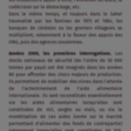
codécision sur le déstockage, etc.
Dans le même temps, et toujours dans le Sahel
traumatisé par les famines de 1973 et 1984, les
banques de céréales ou les greniers villageois se
multiplient, notamment à la faveur des appuis des
ONG, puis des agences onusiennes.
Années 2000, les premières interrogations.
Les
stocks nationaux de sécurité (de l’ordre de 30 000
tonnes par pays) ont été imaginés dans les années
80 pour affronter des chocs majeurs de production.
Ils permettent de mobiliser des vivres dans l’attente
de l’acheminement de l’aide alimentaire
internationale. Ils sont reconstitués essentiellement
via les aides alimentaires lorsqu’elles sont
constituées de mil, sorgho ou maïs, ou via la
monétisation de ces aides (vente sur le marché
permettant d’alimenter des fonds de contrepartie)
notamment lorsqu’elles sont constituées de blé,