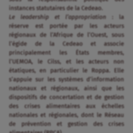
instances statutaires de la Cedeao.
Le leadership et l’appropriation
: la
réserve est portée par les acteurs
régionaux de l’Afrique de l’Ouest, sous
l’égide de la Cedeao et associe
principalement les États membres,
l’UEMOA, le Cilss, et les acteurs non
étatiques, en particulier le Roppa. Elle
s’appuie sur les systèmes d’information
nationaux et régionaux, ainsi que les
dispositifs de concertation et de gestion
des crises alimentaires aux échelles
nationales et régionales, dont le Réseau
de prévention et gestion des crises
alimentaires (RPCA).