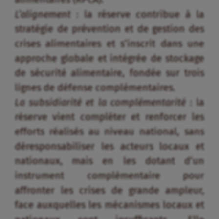
L’alignement
: la réserve contribue à la
stratégie de prévention et de gestion des
crises alimentaires et s’inscrit dans une
approche globale et intégrée de stockage
de sécurité alimentaire, fondée sur trois
lignes de défense complémentaires.
La subsidiarité et la complémentarité
: la
réserve vient compléter et renforcer les
efforts réalisés au niveau national, sans
déresponsabiliser les acteurs locaux et
nationaux, mais en les dotant d’un
instrument complémentaire pour
affronter les crises de grande ampleur,
face auxquelles les mécanismes locaux et