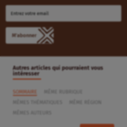
M'abonner
Autres articles qui pourraient vous
intéresser
SOMMAIRE
MÊME RUBRIQUE
MÊMES THÉMATIQUES
MÊME RÉGION
MÊMES AUTEURS