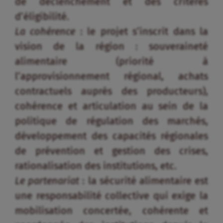
de déclenchement et des critères
d’éligibilité.
La cohérence
: le projet s’inscrit dans la
vision de la région : souveraineté
alimentaire (priorité à
l’approvisionnement régional, achats
contractuels auprès des producteurs),
cohérence et articulation au sein de la
politique de régulation des marchés,
développement des capacités régionales
de prévention et gestion des crises,
rationalisation des institutions, etc.
Le partenariat
: la sécurité alimentaire est
une responsabilité collective qui exige la
mobilisation concertée, cohérente et