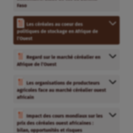
Faso
Les céréales au coeur des
politiques de stockage en Afrique de
l’Ouest
Regard sur le marché céréalier en
Afrique de l’Ouest
Les organisations de producteurs
agricoles face au marché céréalier ouest
africain
Impact des cours mondiaux sur les
prix des céréales ouest africaines :
bilan, opportunités et risques