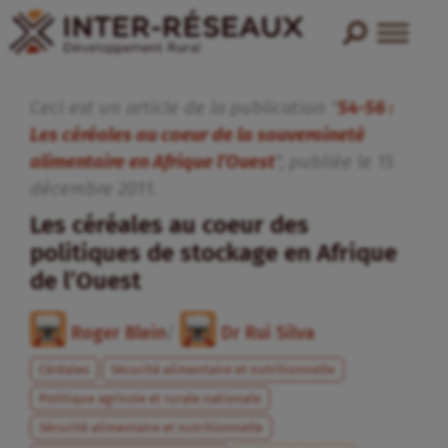
Ceci est un article de la publication "
54-56 :
Les céréales au coeur de la souveraineté
alimentaire en Afrique l’Ouest
", publiée
le
15
décembre
2011
.
Les céréales au coeur des
politiques de stockage en Afrique
de l’Ouest
Roger Blein
/
Dr Rui Silva
Céréales
Sécurité alimentaire et nutritionnelle
Politique agricole et rurale nationale
Sécurité alimentaire et nutritionnelle