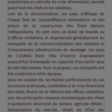
populations en période de crise alimentaire, servant
avant tout les chefs et les notables.
Lors de la décolonisation, les pays d’Afrique de
l’Ouest font de l’autosuffisance alimentaire un des
piliers de la construction des États Nations
indépendants. Ils vont alors se doter de boards ou
d’offices céréaliers, et disposeront généralement du
monopole de la commercialisation des céréales et
d’importantes infrastructures de stockage. Les pays
de l’UEMOA (hors Côte d’Ivoire) disposeraient
aujourd’hui d’entrepôts en capacité d’accueillir plus
de 600 000 tonnes. Pour la plupart, ces entrepôts ont
été construits à cette époque.
Dans les années 80, les faibles performances de ces
structures publiques, combinées à la crise financière
des États, feront de la réforme des offices céréaliers,
une des principales mesures économiques des Plans
d’ajustement structurel du secteur agricole (PASA) :
libéralisation du marché, retrait de l’État des