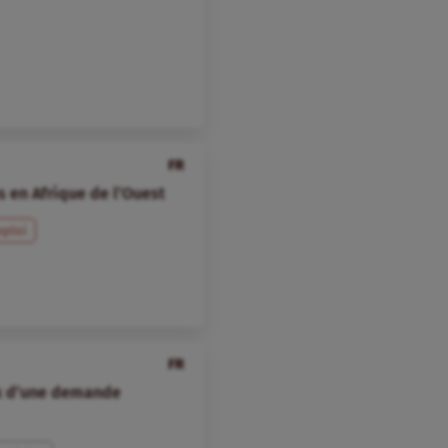
FR
 en Afrique de l’Ouest
ploi
FR
ux d’une demande