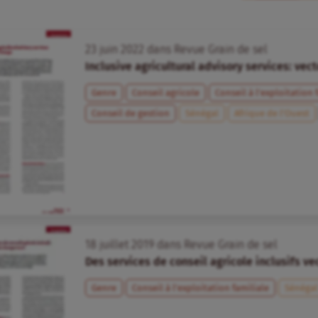
23
juin
2022
dans
Revue Grain de sel
Inclusive agricultural advisory services: vec
Genre
Conseil agricole
Conseil à l’exploitation 
Conseil de gestion
Sénégal
Afrique de l’Ouest
18
juillet
2019
dans
Revue Grain de sel
Des services de conseil agricole inclusifs 
Genre
Conseil à l’exploitation familiale
Sénégal