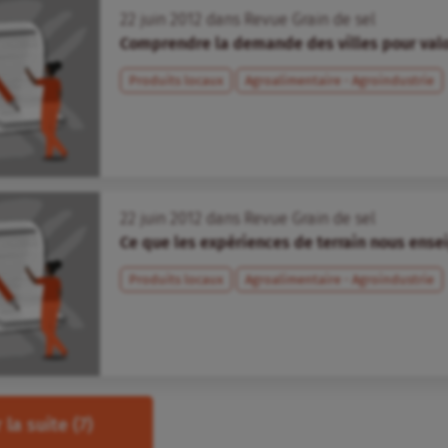
22
juin
2012
dans
Revue Grain de sel
Comprendre la demande des villes pour valor
Produits locaux
Agroalimentaire - Agroindustrie
22
juin
2012
dans
Revue Grain de sel
Ce que les expériences de terrain nous ense
Produits locaux
Agroalimentaire - Agroindustrie
 la suite
(7)