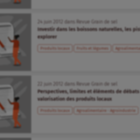
24
juin
2012
dans
Revue Grain de sel
Investir dans les boissons naturelles, les pi
explorer
Produits locaux
Fruits et légumes
Agroalimenta
22
juin
2012
dans
Revue Grain de sel
Perspectives, limites et éléments de débats
valorisation des produits locaux
Produits locaux
Agroalimentaire - Agroindustrie