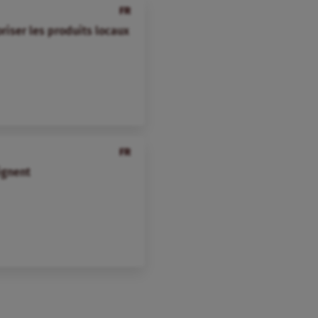
FR
iser les produits locaux
FR
ignent