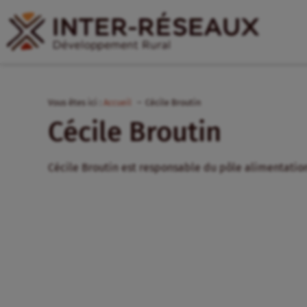
Vous êtes ici :
Accueil
Cécile Broutin
Cécile Broutin
Cécile Broutin est responsable du pôle alimentation