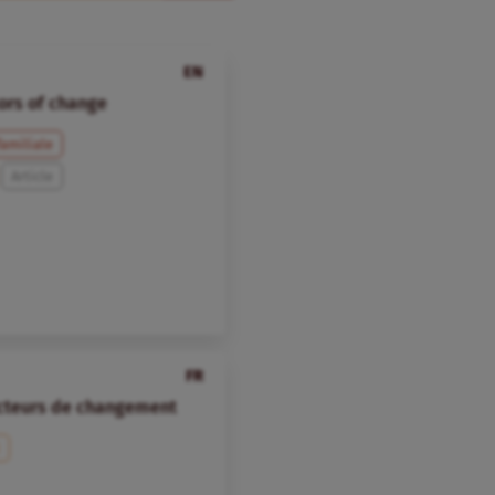
EN
tors of change
familiale
Article
FR
vecteurs de changement