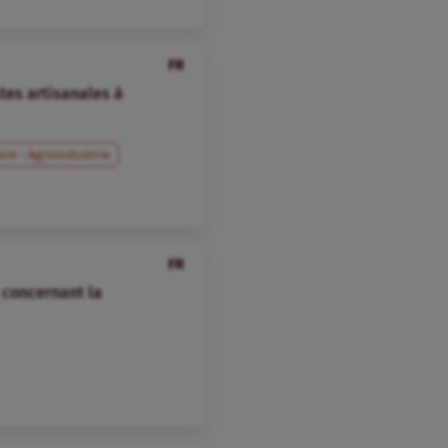
FR
stes artisanales à
ire - Agroindustrie
FR
 concernant la