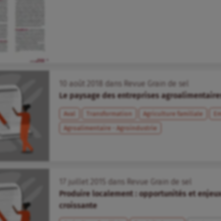
10
août
2018
dans
Revue Grain de sel
Le paysage des entreprises agroalimentaires
Aval
Transformation
Agriculture familiale
Em
Agroalimentaire - Agroindustrie
17
juillet
2015
dans
Revue Grain de sel
Produire localement : opportunités et enje
croissante