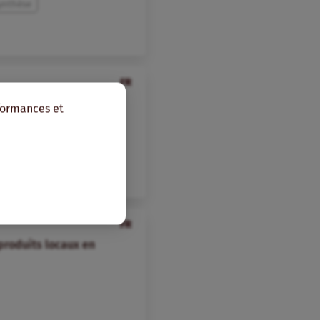
synthèse
FR
 petites entreprises
rformances et
Afrique de l’Ouest
FR
produits locaux en