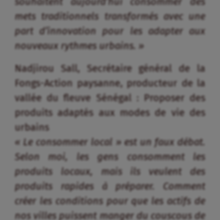
produits adaptés aux modes de vie des
urbains
« Le consommer local » est un faux débat.
Selon moi, les gens consomment les
produits locaux, mais ils veulent des
produits rapides à préparer. Comment
créer les conditions pour que les actifs de
nos villes puissent manger du couscous de
mil local ? Cet enjeu est relatif à la «
culture culinaire » qui est en évolution
dans nos familles. On a tous grandi dans
des familles où le repas prenait 4 à 5
heures de temps de préparation.
Aujourd’hui les tendances évoluent,
surtout dans les villes. Les gens ont des