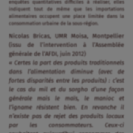
« Certes la part des produits traditionnels
dans l’alimentation diminue (avec de
fortes disparités entre les produits) : c’est
le cas du mil et du sorgho d’une façon
générale mais le maïs, le manioc et
l’igname résistent bien. En revanche il
n’existe pas de rejet des produits locaux
par les consommateurs. Ceux-ci
souhaitent aujourd’hui consommer des
mets traditionnels transformés avec une
part d’innovation pour les adapter aux
nouveaux rythmes urbains. »
Nadjirou Sall, Secrétaire général de la
Fongs-Action paysanne, producteur de la
vallée du fleuve Sénégal : Proposer des