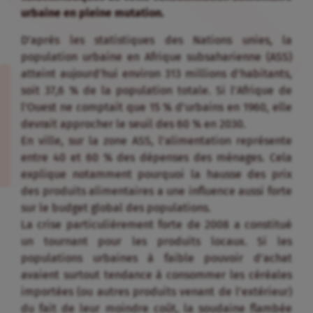
entre 40 et 60 % des dépenses des ménages. Cela
explique notamment pourquoi la hausse des prix
des produits alimentaires a une influence aussi forte
sur le budget global des populations.
La crise particulièrement forte de 2008 a constitué
un tournant pour les produits locaux. Si les
populations urbaines à faible pouvoir d’achat
avaient surtout tendance à consommer les céréales
importées (ou autres produits venant de l’extérieur)
du fait de leur moindre coût, la soudaine flambée
des prix a engendré une amélioration de la
compétitivité des produits locaux et un retour des
consommateurs vers ces derniers.
Les centres urbains, loin d’être approvisionnés
exclusivement par les marchés internationaux
comme on le croit parfois, constituent un débouché
important pour la production locale, témoignant
d’une demande urbaine croissante en produits