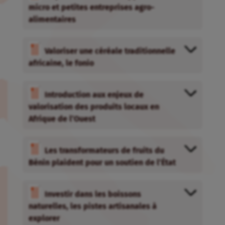
valorisation des produits locaux en
Afrique de l’Ouest
Les transformateurs de fruits du
Bénin plaident pour un soutien de l’État
Investir dans les boissons
naturelles, les pistes artisanales à
explorer
Face aux défis de la valorisation des
produits locaux, une diversité de
solutions
Des membres d’Inter-réseaux
agissent sur le thème de la valorisation
des produits locaux