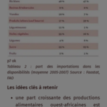
p7 ok
Tableau 2 : part des importations dans les
disponibilités (moyenne 2005-2007) Source : Faostat,
FAO
Les idées clés à retenir
une part croissante des productions
alimentaires ouest-africaines est
commercialisée pour approvisionner
les villes en produits bruts et
transformés. On parle de « produits
vivriers de rente ».
en valeur économique, le panier de la
ménagère ouest-africaine se diversifie
avec un gros tiers d’amylacées, un