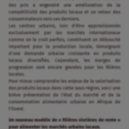
locaux diversifiés. Cependant, les marges de
progression sont encore grandes pour les filières
locales.
Pour mieux comprendre les enjeux de la valorisation
des produits locaux dans cette sous-région, voici une
brève présentation de l’état du marché et de la
consommation alimentaire urbaine en Afrique de
l’Ouest.
Un nouveau modèle de « filières vivrières de rente »
pour alimenter les marchés urbains locaux.
Depuis une vingtaine d’années, on observe une
évolution significative de la production alimentaire
en Afrique subsaharienne, en particulier en Afrique
de l’Ouest, avec notamment une grande
diversification des produits présents sur les
marchés. Allant bien au-delà de
l’autoconsommation, une part croissante des
productions alimentaires est commercialisée pour
approvisionner les villes en produits bruts et