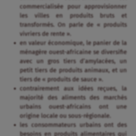
petit tiers de produits animaux, et un
tiers de « produits de sauce ».
contrairement aux idées reçues, la
majorité des aliments des marchés
urbains ouest-africains ont une
origine locale ou sous-régionale.
les consommateurs urbains ont des
besoins en produits alimentaires qui
évoluent vers davantage de qualité,
de salubrité et de praticité.
Article précédent
Article suivant