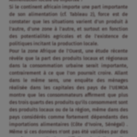
dans la consommation urbaine serait importante,
contrairement à ce que l’on pourrait croire. Allant
dans le même sens, une enquête des ménages
réalisée dans les capitales des pays de l’UEMOA
montre que les consommateurs affirment que plus
des trois quarts des produits qu’ils consomment sont
des produits locaux ou de la région, même dans des
pays considérés comme fortement dépendants des
importations alimentaires (Côte d’Ivoire, Sénégal) .
Même si ces données n’ont pas été validées par des
enquêtes quantitatives difficiles à réaliser, elles
indiquent tout de même que les importations
alimentaires occupent une place limitée dans la
consommation urbaine de la sous-région.
Nicolas Bricas, UMR Moisa, Montpellier
(issu de l’intervention à l’Assemblée
générale de l’AFDI, juin 2012)