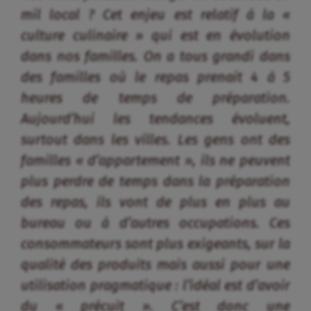
familles « d’appartement », ils ne peuvent
plus perdre de temps dans la préparation
des repas, ils vont de plus en plus au
bureau ou à d’autres occupations. Ces
consommateurs sont plus exigeants, sur la
qualité des produits mais aussi pour une
utilisation pragmatique : l’idéal est d’avoir
du « précuit ». C’est donc une
préoccupation de la Fongs : comment
satisfaire ce type de consommateur ?
Comment continuer à augmenter la
production de nos produits locaux vers
des produits faciles d’utilisation, sans que
la ménagère n’ait trop à se compliquer la
tâche pour leur préparation ? »