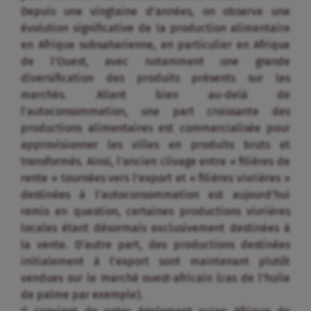
transformés. Ainsi, l’ancien clivage entre « filières de
rente » tournées vers l’export et « filières vivrières »
destinées à l’autoconsommation est aujourd’hui
remis en question, certaines productions vivrières
locales étant désormais exclusivement destinées à
la vente. D’autre part, des productions destinées
initialement à l’export sont maintenant plutôt
vendues sur le marché ouest-africain (cas de l’huile
de palme par exemple).
Il convient de noter également qu’en Afrique de
l’Ouest, le marché alimentaire urbain des produits
domestiques et régionaux est désormais un
débouché plus important que les marchés à
l’exportation pour l’agriculture, qui ont toutefois
l’avantage de constituer une source importante de
devises pour le pays. À titre d’exemple, au Mali, les
ventes de produits vivriers sur le marché local
représentent 419 millions de dollars contre 259