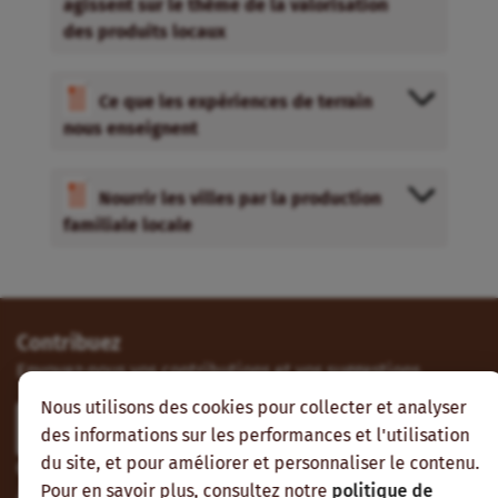
Contribuez
Envoyez-nous vos contributions et vos suggestions.
Nous utilisons des cookies pour collecter et analyser
Participer
des informations sur les performances et l'utilisation
du site, et pour améliorer et personnaliser le contenu.
Contactez-nous
Pour en savoir plus, consultez notre
politique de
À Nogent-sur-Marne, Ouagadougou ou Cotonou.
confidentialité
.
Contactez-nous
Accepter
Suivez-nous
Vous pouvez aussi vous abonner à nos flux RSS et nous
suivre sur les réseaux sociaux.
Refuser