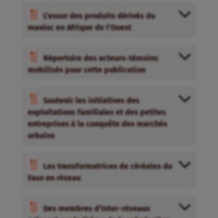
exploitations familiales et des petites
entreprises à la conquête des marchés
urbains
Les transformatrices de céréales du
Faso en réseau
Des membres d’Inter-réseaux
agissent sur le thème de la valorisation
des produits locaux
Ce que les expériences de terrain
nous enseignent
Nourrir les villes par la production
familiale locale