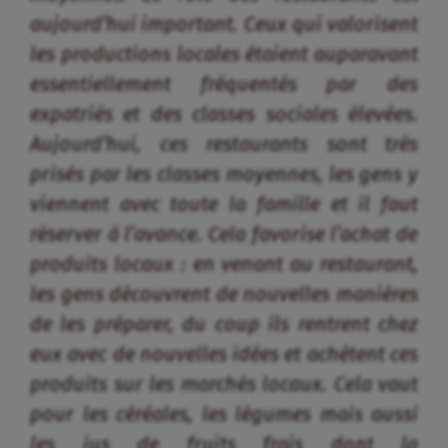
réserver à l’avance. Cela favorise l’achat de
produits locaux : en venant au restaurant,
les gens découvrent de nouvelles manières
de les préparer, du coup ils rentrent chez
eux avec de nouvelles idées et achètent ces
produits sur les marchés locaux. Cela vaut
pour les céréales, les légumes mais aussi
les jus de fruits frais dont la
consommation explose aujourd’hui, ce qui
relance la production de certaines variétés
tombées en désuétude. »
En conclusion, au regard de l’actuel dynamisme des
« nouvelles filières vivrières commerciales » et de
leur potentiel de diversification, entre autre par la
voie de la transformation agro-alimentaire, mais