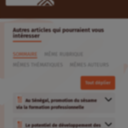
MÊMES THÉMATIQUES
MÊMES AUTEURS
Tout déplier
Au Sénégal, promotion du sésame
via la formation professionnelle
Le potentiel de développement des
micro et petites entreprises agro-
alimentaires
Valoriser une céréale traditionnelle
africaine, le fonio
Introduction aux enjeux de