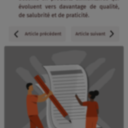
Restez informé⸱e !