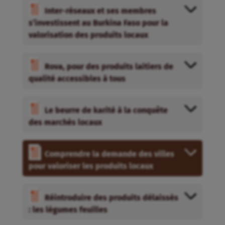
Le beurre de karité à la conquête
des marchés locaux
Comprendre la demande des villes
pour valoriser les produits locaux
Réintroduire des produits délaissés
: les légumes feuilles
L’essor des produits dérivés du
manioc en Afrique de l’Ouest
Répertoire des acteurs-témoins
mobilisés pour cette publication
Soutenir les initiatives des