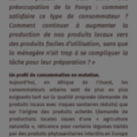
Un profil de consommation en mutation.
Aujourd’hui, en Afrique de l’Ouest, les
consommateurs urbains sont de plus en plus
exigeants tant sur la qualité proposée (demande de
produits locaux avec risques sanitaires réduits) que
sur l’origine des produits achetés (demande de
productions locales issues d’une « agriculture
naturelle », réticence pour certains légumes traités
par des produits phytosanitaires interdits en Europe
ou de mauvaise qualité). Ils s’intéressent aussi à la «
fonctionnalité » des produits (produits transformés
faciles à cuisiner).
Cependant, ces exigences sont limitées par le faible
pouvoir d’achat des consommateurs urbains qui a
tendance à réduire les opportunités de débouchés
des industries agroalimentaires, une majorité des
consommateurs ayant des difficultés à payer la
valeur ajoutée et la qualité des produits qui en sont