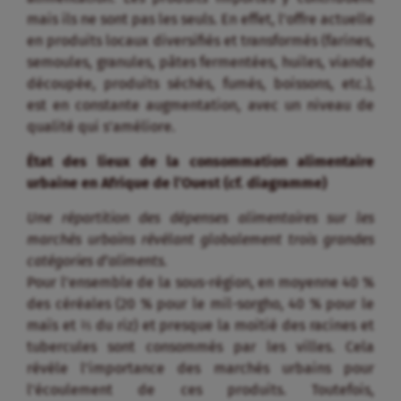
Une répartition des dépenses alimentaires sur les
marchés urbains révélant globalement trois grandes
catégories d’aliments.
Pour l’ensemble de la sous-région, en moyenne 40 %
des céréales (20 % pour le mil-sorgho, 40 % pour le
maïs et ⅔ du riz) et presque la moitié des racines et
tubercules sont consommés par les villes. Cela
révèle l’importance des marchés urbains pour
l’écoulement de ces produits. Toutefois,
contrairement aux idées reçues, les amylacées
(céréales, racines, tubercules et plantains) ne sont
pas largement majoritaires (du point de vue « valeur
économique ») dans la composition du panier de la
ménagère, celui-ci ayant tendance à s’équilibrer
entre trois grands ensembles de produits : un gros
tiers de produits amylacés de base ; un petit tiers de
produits animaux (viandes, oeufs, volailles et
produits de la mer) ; et un tiers de produits « de