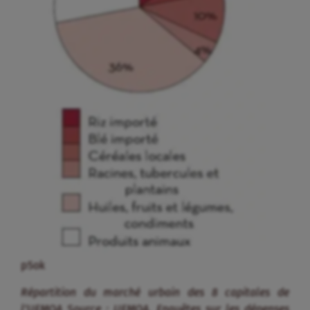
p5ok
Répartition du marché urbain des 8 capitales de
l’UEMOA Source : UEMOA. Enquêtes sur les dépenses
des ménages des capitales de l’UEMOA, 2008
Nourrir les villes, premier enjeu des filières agro-
alimentaires locales.
Dans un contexte de poussée démographique et de
croissance urbaine élevée, les citadins d’Afrique de
l’Ouest constituent un débouché de plus en plus
important pour la production locale. Il ne s’agit pas
seulement d’une production périurbaine, souvent