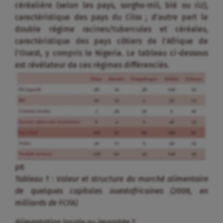
p6
Tableau 1 : Valeur et structure du marché alimentaire
de quelques capitales ouestafricaines (2008, en
milliards de FCFA)
Alimentation locale ou importée ?
Si le continent africain importe une part importante
de son alimentation (cf. Tableau 2), force est de
constater que les situations varient d’un produit à
l’autre, d’une zone à l’autre, et surtout en fonction
des potentialités agricoles et de l’existence de
politiques incitant la production locale.
Pour la zone Afrique de l’Ouest, une étude récente
révèle que la part des produits locaux et régionaux