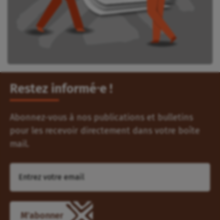
Abonnez-vous à nos publications et bulletins
pour les recevoir directement dans votre boîte
mail.
Autres articles qui pourraient vous
intéresser
SOMMAIRE
MÊME RUBRIQUE