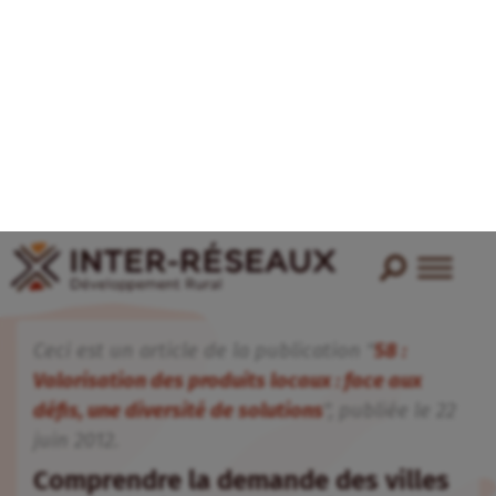
Ceci est un article de la publication "
58 :
Valorisation des produits locaux : face aux
défis, une diversité de solutions
", publiée
le
22
juin
2012
.
Comprendre la demande des villes
pour valoriser les produits locaux
Fanny Grandval
/
Patrick Delmas
/
Cécile Broutin
Produits locaux
Agroalimentaire - Agroindustrie
Accéder au document "Comprendre la
demande des villes pour valoriser les produits