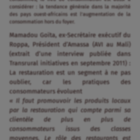
La restauration est un segment à ne pas
oublier, car les pratiques des
consommateurs évoluent
« Il faut promouvoir les produits locaux
par la restauration qui compte parmi sa
clientèle de plus en plus de
consommateurs issus des classes
moyennes. Le rôle des restaurants est
aujourd’hui important. Ceux qui valorisent
les productions locales étaient auparavant
essentiellement fréquentés par des
expatriés et des classes sociales élevées.
Aujourd’hui, ces restaurants sont très
prisés par les classes moyennes, les gens y
viennent avec toute la famille et il faut