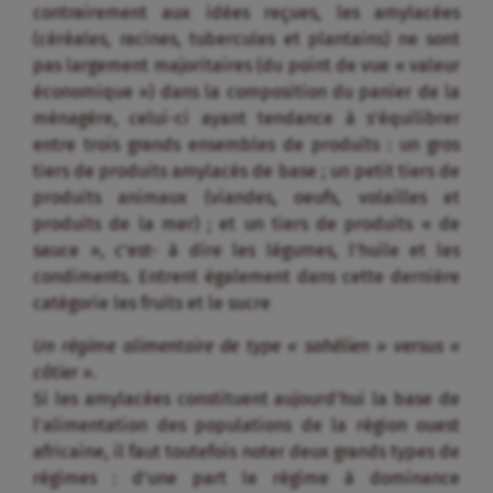
sauce », c’est- à dire les légumes, l’huile et les
condiments. Entrent également dans cette dernière
catégorie les fruits et le sucre
Un régime alimentaire de type « sahélien » versus «
côtier ».
Si les amylacées constituent aujourd’hui la base de
l’alimentation des populations de la région ouest
africaine, il faut toutefois noter deux grands types de
régimes : d’une part le régime à dominance
céréalière (selon les pays, sorgho-mil, blé ou riz),
caractéristique des pays du Cilss ; d’autre part le
double régime racines/tubercules et céréales,
caractéristique des pays côtiers de l’Afrique de
l’Ouest, y compris le Nigeria. Le tableau ci-dessous
est révélateur de ces régimes différenciés.