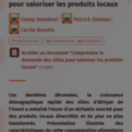
locaux"
(0.22MB)
Ces dernières décennies, la croissance
démographique rapide des villes d’Afrique de
l’Ouest a entraîné l’essor d’un véritable marché pour
des produits locaux diversifiés et de plus en plus
transformés. Présentation illustrée des
caractéristiques de cette consommation alimentaire
urbaine en pleine mutation.
D’après les statistiques des Nations unies, la
population urbaine en Afrique subsaharienne (ASS)
atteint aujourd’hui environ 313 millions d’habitants,
soit 37,6 % de la population totale. Si l’Afrique de
l’Ouest ne comptait que 15 % d’urbains en 1960, elle
devrait approcher le seuil des 60 % en 2030.
En ville, sur la zone ASS, l’alimentation représente