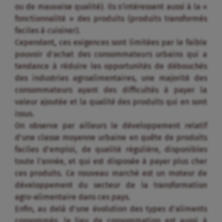
issus.
On observe par ailleurs le développement relatif
d’une classe moyenne urbaine en quête de produits
faciles d’emploi, de qualité régulière, disponibles
toute l’année, et qui est disposée à payer plus cher
ces produits. Ce nouveau marché est un moteur de
développement du secteur de la transformation
agro-alimentaire dans ces pays.
Enfin, au delà d’une évolution des types d’aliments
consommés, le lieu de consommation est aussi à
considérer : la tendance générale dans la majorité
des pays ouest-africains est l’augmentation de la
consommation hors du foyer.
Mamadou Goïta, ex-Secrétaire exécutif du
Roppa, Président d’Amassa (AVI au Mali)
(extrait d’une interview publiée dans
Transrural initiatives en septembre 2011) :