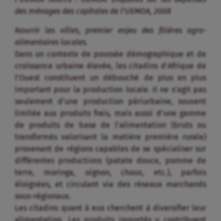
limitée aux produits frais, mais aussi d’une gamme
de produits de base de l’alimentation (bruts ou
transformés valorisant la matière première rurale)
provenant de régions capables de se spécialiser sur
différentes productions (patate douce, pomme de
terre, moringa, oignon, choux, etc.), parfois
éloignées, et circulant via des réseaux marchands
sous-régionaux.
Les citadins quant à eux cherchent à diversifier leur
alimentation. Les produits importés y contribuent
mais ils ne sont pas les seuls. En effet, l’offre actuelle
en produits locaux diversifiés et transformés (farines,
semoules, granules, pâtes fermentées, huiles, viande
découpée, produits séchés, fumés, boissons, etc.),
est en constante augmentation, avec un niveau de
qualité qui s’améliore.
État des lieux de la consommation alimentaire
urbaine en Afrique de l’Ouest (cf. diagramme)