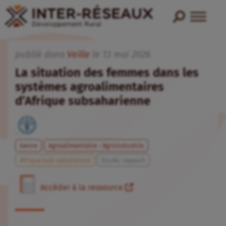
publié dans
Veille
le
13
mai
2026
La situation des femmes dans les
systèmes agroalimentaires
d’Afrique subsaharienne
Genre
Agroalimentaire - Agroindustrie
Afrique sub-saharienne
Etude, rapport
Accéder à la ressource