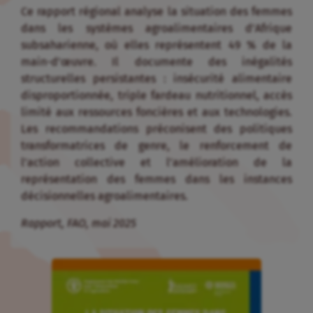
Ce rapport régional analyse la situation des femmes
dans les systèmes agroalimentaires d’Afrique
subsaharienne, où elles représentent 49 % de la
main-d’œuvre. Il documente des inégalités
structurelles persistantes : insécurité alimentaire
disproportionnée, triple fardeau nutritionnel, accès
limité aux ressources foncières et aux technologies.
Les recommandations préconisent des politiques
transformatrices de genre, le renforcement de
l’action collective et l’amélioration de la
représentation des femmes dans les instances
décisionnelles agroalimentaires.
Rapport, FAO, mai 2025