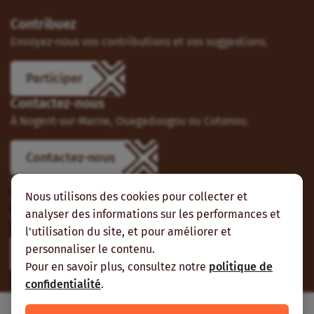
Contribuez
Envoyez-nous vos contributions et vos suggestions.
Participer
Contactez-nous
À Nogent-sur-Marne, Ouagadougou ou Cotonou.
Contactez-nous
Suivez-nous
Nous utilisons des cookies pour collecter et
Vous pouvez aussi vous abonner à nos flux RSS et nous
analyser des informations sur les performances et
suivre sur les réseaux sociaux.
l'utilisation du site, et pour améliorer et
personnaliser le contenu.
Pour en savoir plus, consultez notre
politique de
confidentialité
.