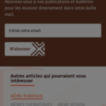
Abonnez-vous à nos publications et bulletins
pour les recevoir directement dans votre boîte
mail.
M'abonner
Autres articles qui pourraient vous
intéresser
MÊME RUBRIQUE
MÊMES THÉMATIQUES
MÊME RÉGION