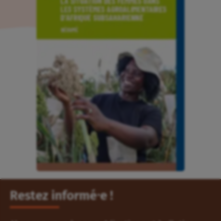
Restez informé⸱e !