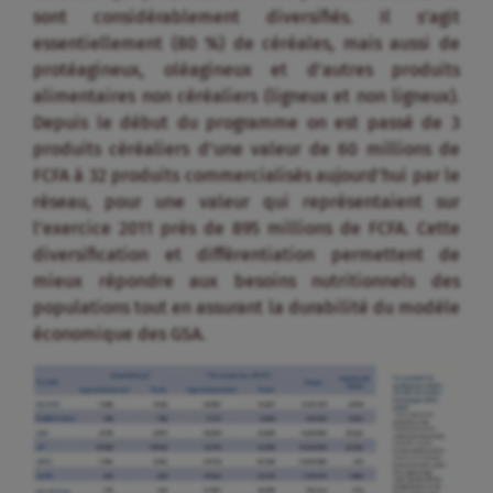
sont considérablement diversifiés. Il s’agit
essentiellement (80 %) de céréales, mais aussi de
protéagineux, oléagineux et d’autres produits
alimentaires non céréaliers (ligneux et non ligneux).
Depuis le début du programme on est passé de 3
produits céréaliers d’une valeur de 60 millions de
FCFA à 32 produits commercialisés aujourd’hui par le
réseau, pour une valeur qui représentaient sur
l’exercice 2011 près de 895 millions de FCFA. Cette
diversification et différentiation permettent de
mieux répondre aux besoins nutritionnels des
populations tout en assurant la durabilité du modèle
économique des GSA.