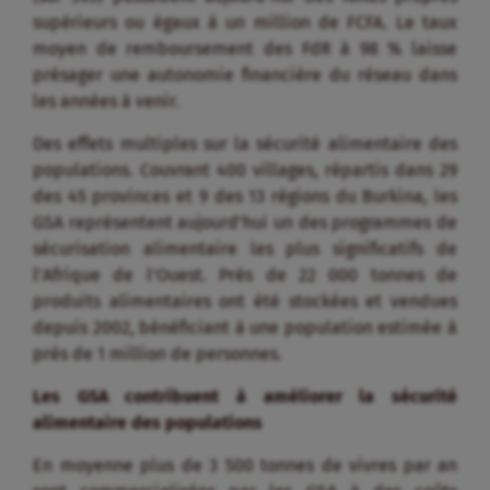
supérieurs ou égaux à un million de FCFA. Le taux
moyen de remboursement des FdR à 98 % laisse
présager une autonomie financière du réseau dans
les années à venir.
Des effets multiples sur la sécurité alimentaire des
populations. Couvrant 400 villages, répartis dans 29
des 45 provinces et 9 des 13 régions du Burkina, les
GSA représentent aujourd’hui un des programmes de
sécurisation alimentaire les plus significatifs de
l’Afrique de l’Ouest. Près de 22 000 tonnes de
produits alimentaires ont été stockées et vendues
depuis 2002, bénéficiant à une population estimée à
près de 1 million de personnes.
Les GSA contribuent à améliorer la sécurité
alimentaire des populations
En moyenne plus de 3 500 tonnes de vivres par an