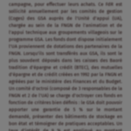
campagne, pour effectuer leurs achats. Ce FdR est
sollicité annuellement par les comités de gestion
(Coges) des GSA auprès de l’Unité d’appui (UA),
chargée au sein de la FNGN de l’animation et de
l’appui technique aux groupements villageois sur le
programme GSA. Les fonds dont dispose initialement
l’UA proviennent de dotations des partenaires de la
FNGN. Lorsqu’ils sont transférés aux GSA, ils sont le
plus souvdent déposés dans les caisses des Baoré
tradition d’épargne et crédit (BTEC), des mutuelles
d’épargne et de crédit créées en 1992 par la FNGN et
agréées par le ministère des Finances et du Budget.
Un comité d’octroi (composé de 3 responsables de la
FNGN et 2 de l’UA) se charge d’octroyer ces fonds en
fonction de critères bien définis : le GSA doit pouvoir
apporter une garantie de 5 % sur le montant
demandé, présenter des bâtiments de stockage en
bon état et témoigner de pratiques acceptables. Un
taux d’intérêt de 9 % est appliqué au montant