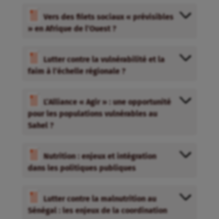
Vers des filets sociaux « prévisibles
» en Afrique de l’Ouest ?
Lutter contre la vulnérabilité et la
faim à l’échelle régionale ?
L’Alliance « Agir » : une opportunité
pour les populations vulnérables au
Sahel ?
Nutrition : enjeux et intégration
dans les politiques publiques
Lutter contre la malnutrition au
Sénégal : les enjeux de la coordination