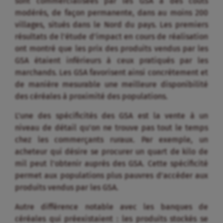
sont commercialisées par les GSA à des coûts
modérés, de façon permanente, dans au moins 200
villages, situés dans le Nord du pays. Les premiers
résultats de l’étude d’impact en cours de réalisation
ont montré que les prix des produits vendus par les
GSA étaient inférieurs à ceux pratiqués par les
marchands. Les GSA favorisent ainsi concrètement et
de manière mesurable une meilleure disponibilité
des céréales à proximité des populations.
L’une des spécificités des GSA est la vente à un
niveau de détail qu’on ne trouve pas tout le temps
chez les commerçants ruraux. Par exemple, un
acheteur qui désire se procurer un quart de kilo de
mil peut l’obtenir auprès des GSA. Cette spécificité
permet aux populations plus pauvres d’accéder aux
produits vendus par les GSA.
Autre différence notable avec les banques de
céréales qui préexistaient : les produits stockés se