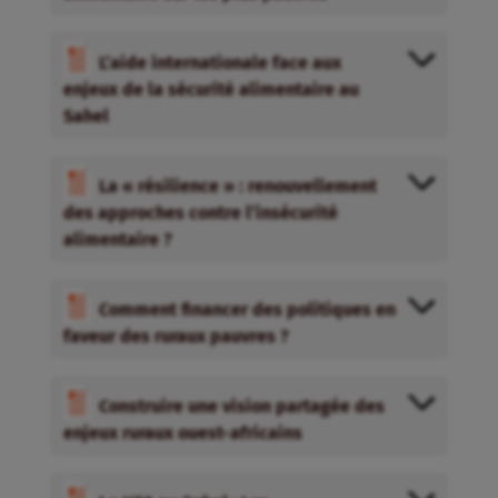
L’aide internationale face aux
enjeux de la sécurité alimentaire au
Sahel
La « résilience » : renouvellement
des approches contre l’insécurité
alimentaire ?
Comment financer des politiques en
faveur des ruraux pauvres ?
Construire une vision partagée des
enjeux ruraux ouest-africains