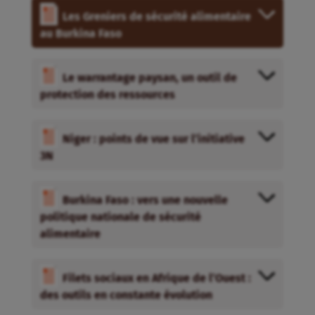
Les Greniers de sécurité alimentaire
au Burkina Faso
Le warrantage paysan, un outil de
protection des ressources
Niger : points de vue sur l’initiative
3N
Burkina Faso : vers une nouvelle
politique nationale de sécurité
alimentaire
Filets sociaux en Afrique de l’Ouest :
des outils en constante évolution