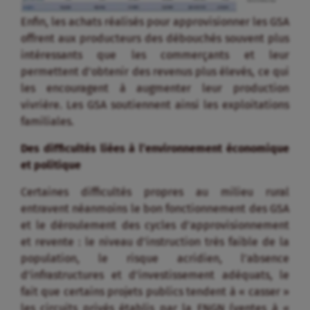
Enfin, les achats réalisés pour approvisionner les GSA
offrent aux producteurs des débouchés souvent plus
intéressants que les commerçants et leur
permettent d’obtenir des revenus plus élevés, ce qui
les encouragent à augmenter leur production
vivrière. Les GSA soutiennent ainsi les exploitations
familiales.
Des difficultés liées à l’environnement économique
et politique
Certaines difficultés propres au milieu rural
entravent néanmoins le bon fonctionnement des GSA
et le déroulement des cycles d’approvisionnement
et revente : le niveau d’instruction très faible de la
population, le risque acridien, l’absence
d’infrastructures et d’investissement adéquats, le
fait que certains projets publics tendent à « casser »
les circuits privés établis par la FNGN (ventes à «