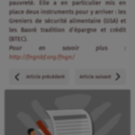
pauvreté. Elle a en particulier mis en
place deux instruments pour y arriver : les
Greniers de sécurité alimentaire (GSA) et
les Baoré tradition d’épargne et crédit
(BTEC).
Pour en savoir plus :
http://fngnbf.org/fngn/
Article précédent
Article suivant