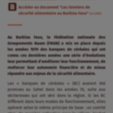
Accéder au document "Les Greniers de
sécurité alimentaire au Burkina Faso"
(0.14MB)
Au Burkina Faso, la Fédération nationale des
Groupements Naam (FNGN) a mis en place depuis
les années 1970 des banques de céréales qui ont
connu ces dernières années une série d’évolutions
leur permettant d’améliorer leur fonctionnement, de
renforcer leur autonomie financière et de mieux
répondre aux enjeux de la sécurité alimentaire.
Les « banques de céréales » (BC) avaient été
promues au Sahel dans les années 70, suite aux
sécheresses qui ont sévi dans la région. Si les BC
diffèrent dans leurs modes de fonctionnement, elles
opèrent selon le même principe de base : un comité