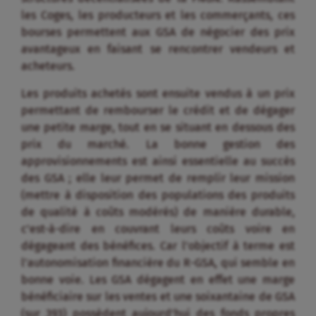
les Coges, les producteurs et les commerçants, ces
bourses permettent aux GSA de négocier des prix
avantageux en faisant se rencontrer vendeurs et
acheteurs.
Les produits achetés sont ensuite vendus à un prix
permettant de rembourser le crédit et de dégager
une petite marge, tout en se situant en dessous des
prix du marché. La bonne gestion des
approvisionnements est ainsi essentielle au succès
des GSA ; elle leur permet de remplir leur mission
(mettre à disposition des populations des produits
de qualité à coûts modérés) de manière durable,
c’est-à-dire en couvrant leurs coûts voire en
dégageant des bénéfices. Car l’objectif à terme est
l’autonomisation financière du R-GSA, qui semble en
bonne voie. Les GSA dégagent en effet une marge
bénéficiaire sur les ventes et une soixantaine de GSA
(sur 393) possèdent aujourd’hui des fonds propres