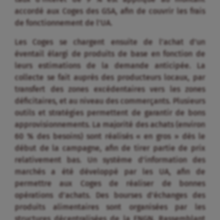
accordé aux Coges des GSA, afin de couvrir les frais
de fonctionnement de l’UA.
Les Coges se chargent ensuite de l’achat d’un
éventail élargi de produits de base en fonction de
leurs estimations de la demande anticipée. La
collecte se fait auprès des producteurs locaux, par
transfert des zones excédentaires vers les zones
déficitaires, et au niveau des commerçants. Plusieurs
outils et stratégies permettent de garantir de bons
approvisionnements. La majorité des achats (environ
60 % des besoins) sont réalisés « en gros » dès le
début de la campagne, afin de tirer partie de prix
relativement bas. Un système d’information des
marchés a été développé par les UA, afin de
permettre aux Coges de réaliser de bonnes
opérations d’achats. Des bourses d’échanges des
produits alimentaires sont organisées par les
structures décentralisées de la FNGN. Rassemblant