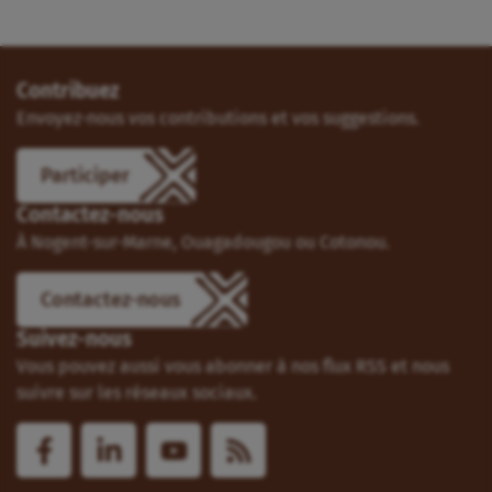
Contribuez
Envoyez-nous vos contributions et vos suggestions.
Participer
Contactez-nous
À Nogent-sur-Marne, Ouagadougou ou Cotonou.
Contactez-nous
Suivez-nous
Vous pouvez aussi vous abonner à nos flux RSS et nous
suivre sur les réseaux sociaux.