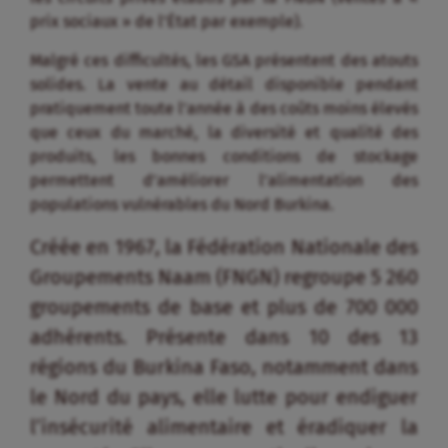
prix sociaux » de l’État par exemple).
Malgré ces difficultés, les GSA présentent des atouts
solides. La vente au détail disponible pendant
pratiquement toute l’année à des coûts moins élevés
que ceux du marché, la diversité et qualité des
produits, les bonnes conditions de stockage
permettent d’améliorer l’alimentation des
populations vulnérables du Nord Burkina.
Créée en 1967, la Fédération Nationale des
Groupements Naam (FNGN) regroupe 5 260
groupements de base et plus de 700 000
adhérents. Présente dans 10 des 13
régions du Burkina Faso, notamment dans
le Nord du pays, elle lutte pour endiguer
l’insécurité alimentaire et éradiquer la