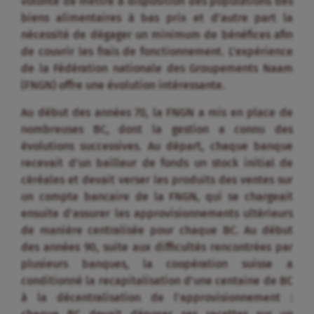
volonté de mettre à disposition des populations des
biens alimentaires à bas prix et d’autre part la
nécessité de dégager un minimum de bénéfices afin
de couvrir les frais de fonctionnement. L’expérience
de la Fédération nationale des Groupements Naam
(FNGN) offre une évolution intéressante.
Au début des années 70, la FNGN a mis en place de
nombreuses BC, dont la gestion a connu des
évolutions successives. Au départ, chaque banque
recevait d’un bailleur de fonds un stock initial de
céréales et devait verser les produits des ventes sur
un compte bancaire de la FNGN, qui se chargeait
ensuite d’assurer les approvisionnements ultérieurs
de manière centralisée pour chaque BC. Au début
des années 90, suite aux difficultés rencontrées par
plusieurs banques, la coopération suisse a
conditionné la recapitalisation d’une centaine de BC
à la décentralisation de l’approvisionnement :