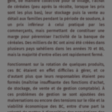
gère, de manière collective pour le village, l’achat
de céréales (peu après la récolte, lorsque les prix
sont les plus bas), leur stockage puis la vente au
détail aux familles pendant la période de soudure, à
un prix inférieur à celui pratiqué par les
commerçants, mais permettant de constituer une
marge pour pérenniser l’activité de la banque de
céréales. Des milliers de BC ont ainsi été créées dans
plusieurs pays sahéliens dans les années 70 et 80,
mais la majorité d’entre elles ont rapidement fermé.
Fonctionnant sur la rotation de quelques produits,
ces BC étaient en effet difficiles à gérer, et ce
d’autant plus que leurs responsables étaient peu
formés (maîtrise insuffisante des fonctions d’achat,
de stockage, de vente et de gestion comptable). À
ces problèmes de gestion se sont ajoutées des
malversations ou encore des tensions sur le rôle et la
viabilité économique des BC, entre d’une part la