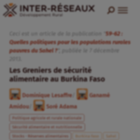
Ceci est un article de la publication "
59-62 :
Quelles politiques pour les populations rurales
pauvres du Sahel ?
", publiée
le
7
décembre
2013
.
Les Greniers de sécurité
alimentaire au Burkina Faso
Dominique Lesaffre
/
Ganamé
Amidou
/
Soré Adama
Politique agricole et rurale nationale
Sécurité alimentaire et nutritionnelle
Stocks - Réserves alimentaires
Burkina Faso
Sahel