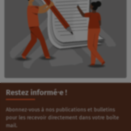
Restez informé⸱e !
Abonnez-vous à nos publications et bulletins
pour les recevoir directement dans votre boîte
mail.