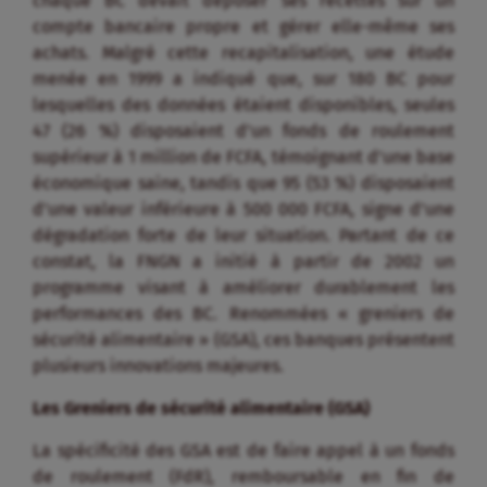
chaque BC devait déposer ses recettes sur un
compte bancaire propre et gérer elle-même ses
achats. Malgré cette recapitalisation, une étude
menée en 1999 a indiqué que, sur 180 BC pour
lesquelles des données étaient disponibles, seules
47 (26 %) disposaient d’un fonds de roulement
supérieur à 1 million de FCFA, témoignant d’une base
économique saine, tandis que 95 (53 %) disposaient
d’une valeur inférieure à 500 000 FCFA, signe d’une
dégradation forte de leur situation. Partant de ce
constat, la FNGN a initié à partir de 2002 un
programme visant à améliorer durablement les
performances des BC. Renommées « greniers de
sécurité alimentaire » (GSA), ces banques présentent
plusieurs innovations majeures.
Les Greniers de sécurité alimentaire (GSA)
La spécificité des GSA est de faire appel à un fonds
de roulement (FdR), remboursable en fin de