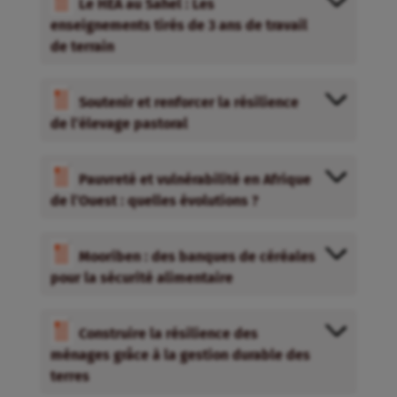
Le HEA au Sahel : Les
enseignements tirés de 3 ans de travail
de terrain
Soutenir et renforcer la résilience
de l’élevage pastoral
Pauvreté et vulnérabilité en Afrique
de l’Ouest : quelles évolutions ?
Mooriben : des banques de céréales
pour la sécurité alimentaire
Construire la résilience des
ménages grâce à la gestion durable des
terres