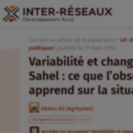
Ceci est un article de la publication "
49 : 
politiques
", publiée
le
31
mars
2010
.
Variabilité et cha
Sahel : ce que l’ob
apprend sur la situ
Abdou Ali (Agrhymet)
Changement climatique
Sahel
Accéder au document "Variabilité et chan