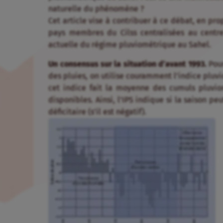
naturelle du phénomène ?
Cet article vise à contribuer à ce débat, en pr
pays membres du Cilss centralisées au centre
actuelle du régime pluviométrique au Sahel.
Un consensus sur la situation d’avant 1993.
Pour
des pluies, on utilise couramment l’indice pluv
cet indice fait la moyenne des cumuls pluvio
disponibles. Ainsi, l’IPS indique si la saison peu
déficitaire (s’il est négatif).