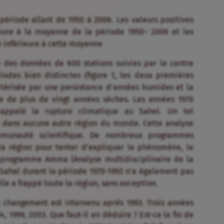
 période allant de 1950 à 2006. Les valeurs positives
eure à la moyenne de la période 1950– 2006 et les
 inférieure à cette moyenne
se des données de 600 stations suivies par le centre
odes bien distinctes (figure 1, les deux premières
actérisée par une persistance d’années humides et la
e de plus de vingt années sèches. Les années 1970
ppelé la rupture climatique au Sahel. Un tel
 dans aucune autre région du monde. Cette analyse
mmunauté scientifique. De nombreux programmes
la région pour tenter d’expliquer le phénomène, le
e programme Amma (Analyse multidisciplinaire de la
Sahel durant la période 1970-1993 n’a également pas
le a frappé toute la région, sans exception.
changement est intervenu après 1993. Trois années
, 1999, 2003. Que faut-il en déduire ? Est-ce la fin de