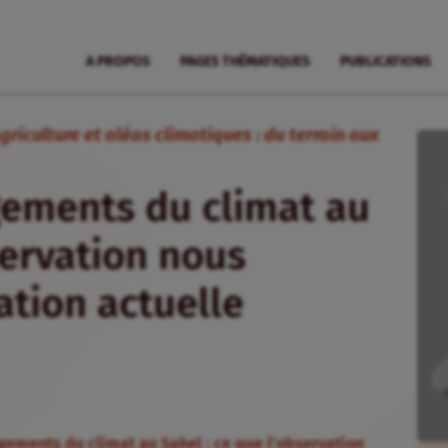
A PROPOS
PAGES THÉMATIQUES
PUBLICATIONS
Agriculture et aléas climatiques : du terrain aux
ngements du climat au
servation nous
ation actuelle
gements du climat au Sahel : ce que l’observation