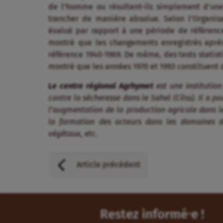
de l’homme ou résultent-ils simplement d’une v
trancher de manière absolue. Selon l’Organis
évalué par rapport à une période de référence
montré que les changements enregistrés après 
référence 1940-1969. De même, des tests stati
montré que les années 1970 et 1993 constituent
Le centre régional Agrhymet
est une institution
contre la sécheresse dans le Sahel (Cilss). Il a po
l’augmentation de la production agricole dans l
la formation des acteurs dans les domaines de 
végétaux, etc.
Article précédent
Restez informé⸱e !