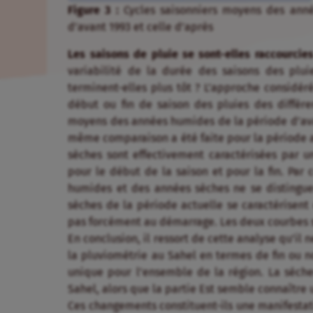
Figure 3 :
Cycles saisonniers moyens des ann
d’avant 1993 et celle d’après
Les saisons de pluie se sont-elles raccourcie
variabilité de la durée des saisons des plui
terminent-elles plus tôt ? L’approche considér
début ou fin de saison des pluies des différen
moyens des années humides de la période d’ava
même comparaison a été faite pour la période a
sèches sont effectivement caractérisées par u
pour le début de la saison et pour la fin. Par 
humides et des années sèches ne se distinguent
sèches de la période actuelle se caractérisent 
pas forcément au démarrage. Les deux courbes s
En conclusion, il ressort de cette analyse qu’il
la pluviométrie au Sahel en termes de fin ou n
unique pour l’ensemble de la région. La séche
Sahel, alors que la partie Est semble connaître 
Ces changements constituent-ils une manifestat