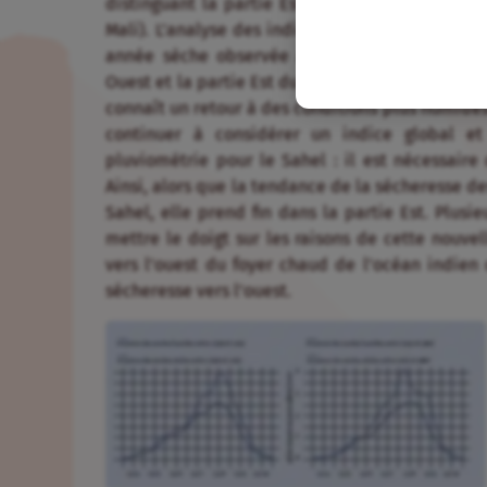
distinguant la partie Est (Tchad et Est du Nig
Mali). L’analyse des indices de ces deux zone
année sèche observée au niveau global cache 
Ouest et la partie Est du Sahel. La sécheresse s
connaît un retour à des conditions plus humides (
continuer à considérer un indice global et
pluviométrie pour le Sahel : il est nécessaire 
Ainsi, alors que la tendance de la sécheresse de
Sahel, elle prend fin dans la partie Est. Plus
mettre le doigt sur les raisons de cette nouve
vers l’ouest du foyer chaud de l’océan indie
sécheresse vers l’ouest.