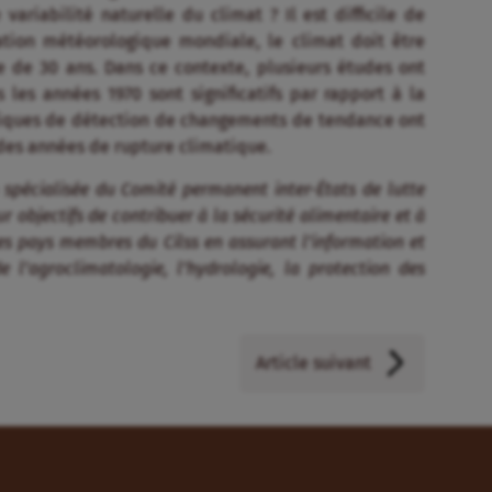
ariabilité naturelle du climat ? Il est difficile de
ation météorologique mondiale, le climat doit être
 de 30 ans. Dans ce contexte, plusieurs études ont
les années 1970 sont significatifs par rapport à la
stiques de détection de changements de tendance ont
 des années de rupture climatique.
 spécialisée du Comité permanent inter-États de lutte
ur objectifs de contribuer à la sécurité alimentaire et à
es pays membres du Cilss en assurant l’information et
l’agroclimatologie, l’hydrologie, la protection des
Article suivant