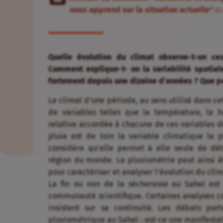
nous apprend sur la situation actuelle"
(0
Quelle évolution du climat observe-t-on c
Comment explique-t- on la variabilité spatial
fortement depuis une dizaine d’années ? Que pe
Le climat d’une période, au sens utilisé dans ce
de variables telles que la température, la h
relative accordée à chacune de ces variables d
pluie est de loin la variable climatique la 
considère qu’elle permet à elle seule de dét
région du monde. La pluviométrie peut ainsi 
pour caractériser et analyser l’évolution du cli
La fin ou non de la sécheresse au Sahel est 
communauté scientifique. Certaines analyses co
insistent sur sa continuité. Les débats por
pluviométrique au Sahel : est-ce une manifesta