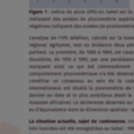
Figure 1
: Indice de pluie (IPS) du Sahel sur la
indiquent des années de pluviométrie supéri
négatives indiquent des années de pluviométrie
L’analyse de l’IPS sahélien, calculé sur la ba
régional Agrhymet, met en évidence deux péri
parties). La première, de 1950 à 1969, est car
deuxième, de 1970 à 1993, par une persistanc
marquent ainsi ce qui est communément a
comportement pluviométrique n’a été observé
constitue un consensus au sein de la co
internationaux ont étudié la pluviométrie de 
dernier en date et le plus ambitieux étant l
mousson africaine). La sécheresse observée au 
eu d’équivalence dans sa dimension spatiale : el
La situation actuelle, sujet de controverse.
Un 
très humides ont été enregistrées au Sahel : 1994