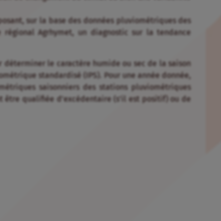
oposant, sur la base des données pluviométriques des
 régional Agrhymet, un diagnostic sur la tendance
 déterminer le caractère humide ou sec de la saison
iométrique standardisé (IPS). Pour une année donnée,
métriques saisonniers des stations pluviométriques
t être qualifiée d’excédentaire (s’il est positif) ou de