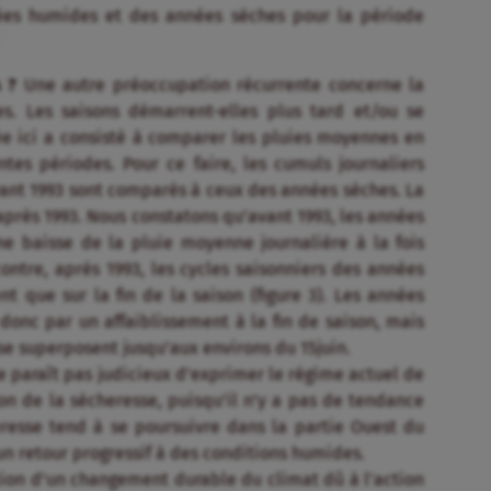
ées humides et des années sèches pour la période
s ?
Une autre préoccupation récurrente concerne la
es. Les saisons démarrent-elles plus tard et/ou se
ée ici a consisté à comparer les pluies moyennes en
tes périodes. Pour ce faire, les cumuls journaliers
nt 1993 sont comparés à ceux des années sèches. La
près 1993. Nous constatons qu’avant 1993, les années
ne baisse de la pluie moyenne journalière à la fois
contre, après 1993, les cycles saisonniers des années
 que sur la fin de la saison (figure 3). Les années
donc par un affaiblissement à la fin de saison, mais
e superposent jusqu’aux environs du 15juin.
 ne paraît pas judicieux d’exprimer le régime actuel de
on de la sécheresse, puisqu’il n’y a pas de tendance
resse tend à se poursuivre dans la partie Ouest du
un retour progressif à des conditions humides.
ion d’un changement durable du climat dû à l’action