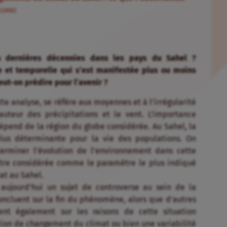
.32MB)
es dernières décennies dans les pays du Sahel ?
e et temporelle qui s’est manifestée plus ou moins
ut-on prédire pour l’avenir ?
tte analyse, se réfère aux moyennes et à l’irrégularité
auteur des précipitations et le vent. L’importance
épend de la région du globe considérée. Au Sahel, la
plus déterminante pour la vie des populations. On
erminer l’évolution de l’environnement dans cette
être considérée comme le paramètre le plus indiqué
mat au Sahel.
aujourd’hui un sujet de controverse au sein de la
ncluent sur la fin du phénomène, alors que d’autres
tent également sur les raisons de cette situation
tion de changement du climat ou bien une variabilité