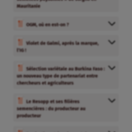
Mauritanie
OGM, où en est-on ?
Violet de Galmi, après la marque,
l’IG !
Sélection variétale au Burkina Faso :
un nouveau type de partenariat entre
chercheurs et agriculteurs
Le Resopp et ses filières
semencières : du producteur au
producteur