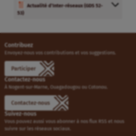
Actualité d’Inter-réseaux (GDS 52-
53)
Contribuez
Envoyez-nous vos contributions et vos suggestions.
Participer
Contactez-nous
À Nogent-sur-Marne, Ouagadougou ou Cotonou.
Contactez-nous
Suivez-nous
Vous pouvez aussi vous abonner à nos flux RSS et nous
suivre sur les réseaux sociaux.