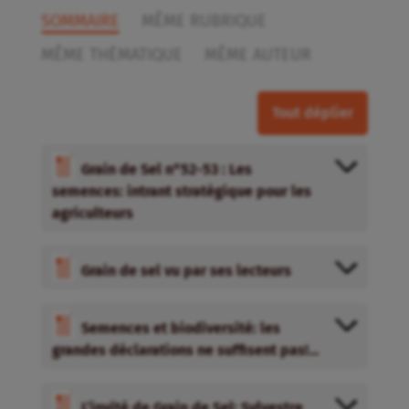
SOMMAIRE
MÊME RUBRIQUE
MÊME THÉMATIQUE
MÊME AUTEUR
Tout déplier
Grain de Sel n°52-53 : Les
semences: intrant stratégique pour les
agriculteurs
Grain de sel vu par ses lecteurs
Semences et biodiversité: les
grandes déclarations ne suffisent pas!…
L’invité de Grain de Sel: Sylvestre