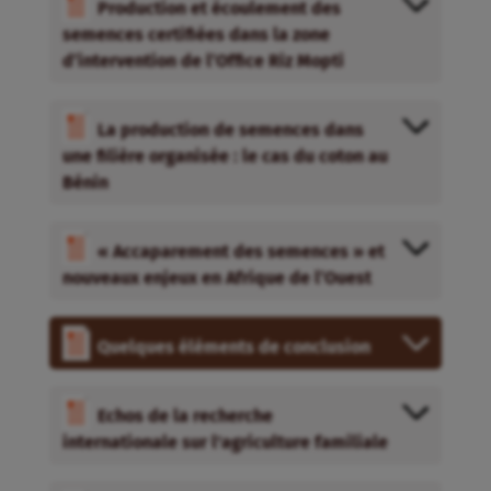
Production et écoulement des
semences certifiées dans la zone
d’intervention de l’Office Riz Mopti
La production de semences dans
une filière organisée : le cas du coton au
Bénin
« Accaparement des semences » et
nouveaux enjeux en Afrique de l’Ouest
Quelques éléments de conclusion
Echos de la recherche
internationale sur l'agriculture familiale