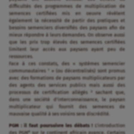
difficultés des programmes de multiplication de
semences certifiées mis en oeuvre révèlent
également la nécessité de partir des pratiques et
besoins semenciers diversifiés des paysans afin de
mieux répondre à leurs demandes. On observe aussi
que les prix trop élevés des semences certifiées
limitent leur accès aux paysans ayant peu de
ressources.
Face à ces constats, des « systèmes semencier
communautaires ¹ » (ou décentralisés) sont promus
avec des formations de paysans multiplicateurs par
des agents des services publics mais aussi des
processus de certification allégés ² sachant que,
dans une société d’interconnaissance, le paysan
multiplicateur qui fournit des semences de
mauvaise qualité à ses voisins sera discrédité.
PGM : il faut poursuivre les débats !
L’introduction
des PGM* sur le continent africain avance. Certains