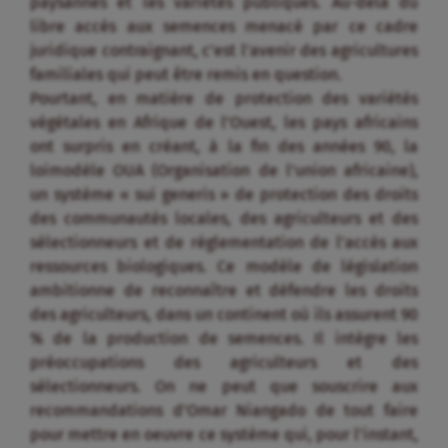
paysannes et les variétés publiques. Au-delà du
libre accès aux semences menacé par ce cadre
juridique contraignant, c’est l’avenir des agricultures
familiales qui peut être remis en question.
Pourtant, en matière de protection des variétés
végétales en Afrique de l’Ouest, les pays africains
ont surpris en créant, à la fin des années 90, la
loimodèle OUA (Organisation de l’union africaine),
un système « sui generis » de protection des droits
des communautés locales, des agriculteurs et des
sélectionneurs et de réglementation de l’accès aux
ressources biologiques. Ce modèle de législation
ambitionne de reconnaître et défendre les droits
des agriculteurs, dans un continent où ils assurent 90
% de la production de semences. Il intègre les
préoccupations des agriculteurs et des
sélectionneurs. On ne peut que souscrire aux
recommandations d’Omar Niangado de tout faire
pour mettre en oeuvre ce système qui, pour l’instant,