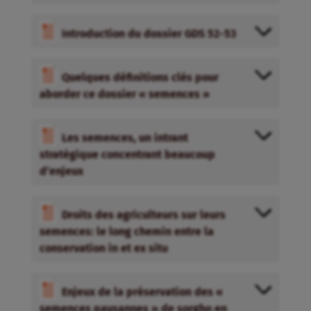
Introduction du dossier GDS 52-53
Quelques définitions clés pour
aborder ce dossier « semences »
Les semences, un intrant
stratégique concentrant beaucoup
d’enjeux
Droits des agriculteurs sur leurs
semences: le long chemin entre la
conservation in et ex situ
Enjeux de la préservation des «
semences paysannes » de sorgho en