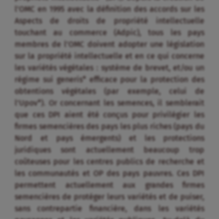
l’OMC en 1995 avec la définition des accords sur les
Aspects de droits de propriété intellectuelle
touchant au commerce (Adpic), tous les pays
membres de l’OMC doivent adopter une législation
sur la propriété intellectuelle et en ce qui concerne
les variétés végétales : système de brevet, et/ou un
régime sui generis* efficace pour la protection des
obtentions végétales (par exemple, celui de
l’Upov*). Or concernant les semences, il semblerait
que ces DPI aient été conçus pour privilégier les
firmes semencières des pays les plus riches (pays du
Nord et pays émergents) et les protections
juridiques sont actuellement beaucoup trop
coûteuses pour les centres publics de recherche et
les communautés et OP des pays pauvres. Ces DPI
permettent actuellement aux grandes firmes
semencières de protéger leurs variétés et de puiser,
sans contrepartie financière, dans les variétés