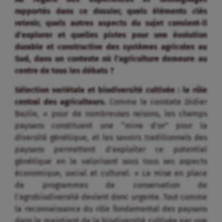
rapportés dans ce dossier, quels éléments clés
retenir, quels autres aspects du sujet convient-il
d’explorer et quelles pistes pour une évolution
durable et constructive des systèmes agricoles au
Sud, dans un contexte où l’agriculture demeure au
centre de tous les débats ?
Sélection variétale et biodiversité cultivée : le rôle
central des agriculteurs.
Comme le constate Didier
Bazile, « pour de nombreuses raisons, les champs
paysans constituent une “mine d’or” pour la
diversité génétique, et les savoirs traditionnels des
paysans permettent d’exploiter ce potentiel
génétique en le valorisant sous tous ses aspects
économique, social et culturel. » La mise en place
de programmes de conservation de
l’agrobiodiversité devient donc urgente. Tout comme
la reconnaissance du rôle fondamental des paysans
dans le maintient de la biodiversité cultivée par une