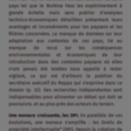
pays tel que le Burkina Faso les expérimentent à
grande échelle mais sans publier d’analyses
technico-économiques détaillées présentant leurs
avantages et inconvénients pour les paysans et les
filières concernées. Le manque de données sur leur
adaptation aux contextes de ces pays, lié au
manque de recul sur les conséquences
environnementales et économiques de leur
introduction dans des contextes paysans où elles
n’ont jamais été testées nous appelle à rester
vigilant, ce qui est d’ailleurs la position du
secrétaire exécutif du Roppa qui s’exprime dans ce
dossier (p. 32). Des recherches indépendantes sont
indispensables pour alimenter un débat qui doit se
poursuivre, et au plus près des acteurs du terrain.
Une menace croissante, les DPI.
En parallèle de ces
évolutions, une menace s’amplifie : les Droits de
propriété intellectuelle* (DPI). Depuis la création de