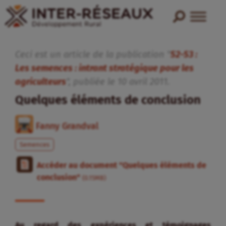
Ceci est un article de la publication "
52-53 :
Les semences : intrant stratégique pour les
agriculteurs
", publiée
le
10
avril
2011
.
Quelques éléments de conclusion
Fanny Grandval
Semences
Accéder au document "Quelques éléments de
conclusion"
(0.15MB)
Au regard des expériences et témoignages