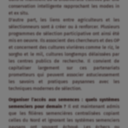
conservation intelligente rapprochant les modes in
et ex situ.
D’autre part, les liens entre agriculteurs et les
sélectionneurs sont à créer ou à renforcer. Plusieurs
programmes de sélection participative ont ainsi été
mis en oeuvre. Ils associent des chercheurs et des OP
et concernent des cultures vivrières comme le riz, le
sorgho et le mil, cultures longtemps délaissées par
les centres publics de recherche. Il convient de
capitaliser largement sur ces partenariats
prometteurs qui peuvent associer astucieusement
les savoirs et pratiques paysannes avec les
techniques modernes de sélection.
Organiser l’accès aux semences : quels systèmes
semenciers pour demain ?
Il est maintenant admis
que les filières semencières centralisées copiant
celles du Nord et ignorant les systèmes semenciers
paysans ont souvent échoué. Les échecs ou