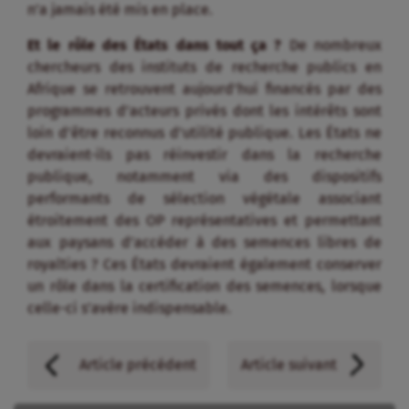
n’a jamais été mis en place.
Et le rôle des États dans tout ça ?
De nombreux
chercheurs des instituts de recherche publics en
Afrique se retrouvent aujourd’hui financés par des
programmes d’acteurs privés dont les intérêts sont
loin d’être reconnus d’utilité publique. Les États ne
devraient-ils pas réinvestir dans la recherche
publique, notamment via des dispositifs
performants de sélection végétale associant
étroitement des OP représentatives et permettant
aux paysans d’accéder à des semences libres de
royalties ? Ces États devraient également conserver
un rôle dans la certification des semences, lorsque
celle-ci s’avère indispensable.
Article précédent
Article suivant