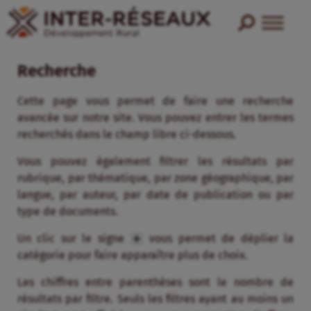
Recherche
Cette page vous permet de faire une recherche
avancée sur notre site. Vous pouvez entrer les termes
recherchés dans le champ libre ci-dessous.
Vous pouvez également filtrer les résultats par
rubrique, par thématique, par zone géographique, par
langue, par auteur, par date de publication ou par
type de documents.
Un clic sur le signe
vous permet de déplier la
catégorie pour faire apparaître plus de choix.
Les chiffres entre parenthèses sont le nombre de
résultats par filtre. Seuls les filtres ayant au moins un