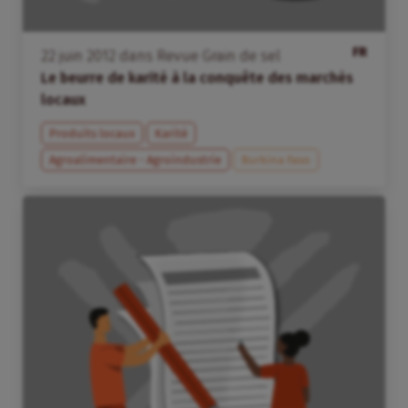
FR
22
juin
2012
dans
Revue Grain de sel
Le beurre de karité à la conquête des marchés
locaux
Produits locaux
Karité
Agroalimentaire - Agroindustrie
Burkina Faso