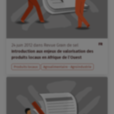
FR
24
juin
2012
dans
Revue Grain de sel
Introduction aux enjeux de valorisation des
produits locaux en Afrique de l’Ouest
Produits locaux
Agroalimentaire - Agroindustrie