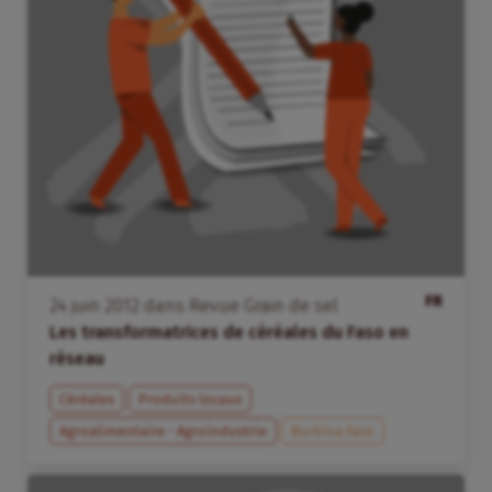
FR
24
juin
2012
dans
Revue Grain de sel
Les transformatrices de céréales du Faso en
réseau
Céréales
Produits locaux
Agroalimentaire - Agroindustrie
Burkina Faso