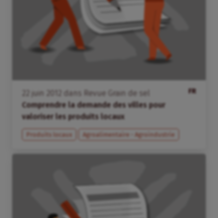
FR
22
juin
2012
dans
Revue Grain de sel
Comprendre la demande des villes pour
valoriser les produits locaux
Produits locaux
Agroalimentaire - Agroindustrie