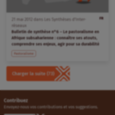
FR
21
mai
2012
dans
Les Synthèses d'Inter-
réseaux
Bulletin de synthèse n°6 – Le pastoralisme en
Afrique subsaharienne : connaître ses atouts,
comprendre ses enjeux, agir pour sa durabilité
Pastoralisme
Charger la suite
(73)
Contribuez
Envoyez-nous vos contributions et vos suggestions.