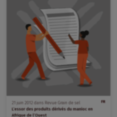
FR
21
juin
2012
dans
Revue Grain de sel
L’essor des produits dérivés du manioc en
Afrique de l’Ouest