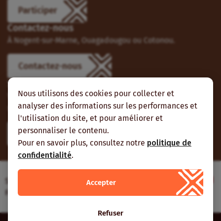
Participer
Contactez-nous
À Nogent-sur-Marne, Ouagadougou ou Cotonou.
Contactez-nous
Suivez-nous
Nous utilisons des cookies pour collecter et
Vous pouvez aussi vous abonner à nos flux RSS et nous
analyser des informations sur les performances et
suivre sur les réseaux sociaux.
l'utilisation du site, et pour améliorer et
personnaliser le contenu.
Pour en savoir plus, consultez notre
politique de
confidentialité
.
Site web réalisé avec le soutien de l’Agence
Accepter
Française de Développement
Refuser