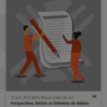
FR
22
juin
2012
dans
Revue Grain de sel
Perspectives, limites et éléments de débats