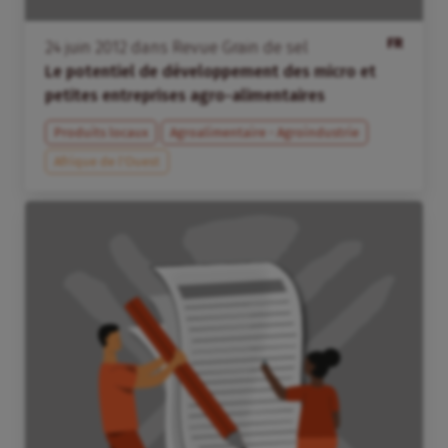
FR
24
juin
2012
dans
Revue Grain de sel
Le potentiel de développement des micro et
petites entreprises agro-alimentaires
Produits locaux
Agroalimentaire - Agroindustrie
Afrique de l’Ouest