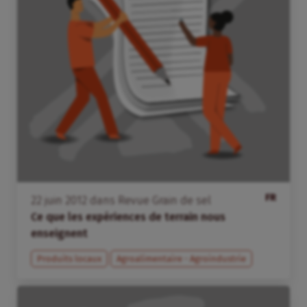
FR
22
juin
2012
dans
Revue Grain de sel
Ce que les expériences de terrain nous
enseignent
Produits locaux
Agroalimentaire - Agroindustrie