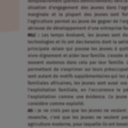
temporairement (parfois définitivement) vers la v
situation d’engagement des jeunes dans l’agric
marginale et la plupart des jeunes sont for
l’agriculture permet au jeune de gagner de l’ar
sérieuse de développement d’une entreprise famil
MLC :
Les temps évoluent, les jeunes sont de 
technologies et ils ont des besoins dont la sati
principale raison qui pousse les jeunes à quit
vivre dignement et aider leur famille. L’exode d
souvent soutenus dans cela par leur famille.
permettant de s’exprimer sur leurs préoccupatio
sont autant de motifs supplémentaires qui les p
familiales africaines, les jeunes sont aussi
l’exploitation familiale, en l’occurrence le 
l’exploitation comme une évidence. Ce jeune s
considère comme exploité.
AS :
Je ne crois pas que les jeunes ne veulent p
revanche, c’est que les jeunes ne veulent pas
agriculture moderne, pour laquelle ils ont bes