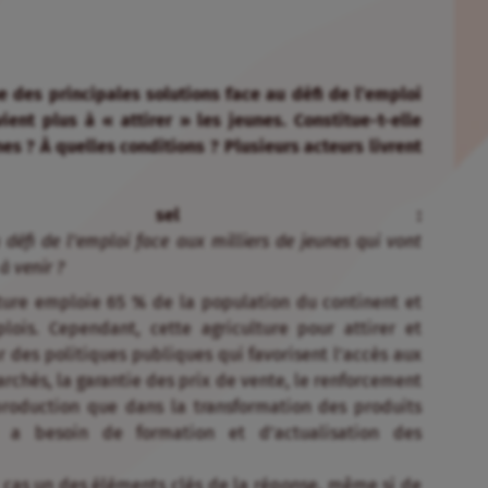
e des principales solutions face au défi de l’emploi
ent plus à « attirer » les jeunes. Constitue-t-elle
 ? À quelles conditions ? Plusieurs acteurs livrent
de sel :
 défi de l’emploi face aux milliers de jeunes qui vont
à venir ?
lture emploie 65 % de la population du continent et
lois. Cependant, cette agriculture pour attirer et
 des politiques publiques qui favorisent l’accès aux
rchés, la garantie des prix de vente, le renforcement
production que dans la transformation des produits
re a besoin de formation et d’actualisation des
ut cas un des éléments clés de la réponse, même si de