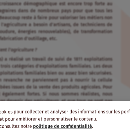
 croissance démographique est encore trop forte au
 agraires dans de nombreux pays pour que tous les
Beaucoup reste à faire pour valoriser les métiers non
l’agriculture a besoin d’artisans, de techniciens de
oudure, énergies renouvelables), de transformation
fabrication d’outillage, etc.
ent l’agriculture ?
 a réalisé un travail de suivi de 1811 exploitations
trois catégories d’exploitations familiales. Les deux
loitations familiales bien ou assez bien sécurisées.
n revanche ne parviennent pas à nourrir la cellule
bées issues de la vente des produits agricoles. Pour
nt également fortes. Si nous sommes réalistes, nous
as devenir des agriculteurs, et que tous ne sont pas
peuvent travailler dans des domaines stimulés par le
ookies pour collecter et analyser des informations sur les pe
de transformation, la vente de matériels agricoles, le
, et pour améliorer et personnaliser le contenu.
c.
 consultez notre
politique de confidentialité
.
ulture des personnes qui n’en ont pas envie soit une