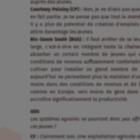
auprès des jeunes.
Courtney Paisley (CP) :
Non, je ne dirais pas que
en fait partie. Je ne pense pas que tout le mond
Il y a plus de potentiel de création d’emplois
attire davantage les jeunes.
Bio Goura Soulé (BGS) :
Il faut arrêter de se l
large, c’est-à-dire en intégrant toute la chaî
absorber un certain nombre de jeunes qui a
conditions de revenus suffisamment confortable
cultiver pour installer un grand nombre de 
aujourd’hui ne permettent plus le maintien d’un
moins dans des conditions de revenus et de b
comme en Europe, vers moins de gens dans l’
accroître significativement la productivité.
GD
Les systèmes agraires ne pourront donc pas offri
ces jeunes ?
CF :
Clairement non. Une exploitation agricole ne