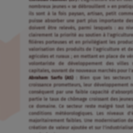
nombreux jeunes « se débrouillent » en pratiqua
ils sont à la fois paysan, artisan, petit comm
puisse absorber une part plus importante de
doivent être relevés, parmi lesquels : au niv
clairement la priorité au soutien à l’agricultu
filières porteuses et en privilégiant les produ
valorisation des produits de l’agriculture et de
agricoles et ruraux ; en mettant en place de vér
volontariste de développement des villes 
capitales, ouvrant de nouveaux marchés pour l’ag
Abraham Sarfo (AS)
: Bien que les secteurs 
croissance prometteurs, leur développement ne 
conséquent par une faible capacité d’absorpt
partie le taux de chômage croissant des jeunes.
ce domaine. Ce secteur reste malgré tout lar
conditions météorologiques. Les niveaux d’
majoritairement faibles. Une modernisation de l
création de valeur ajoutée et sur l’industrialisa