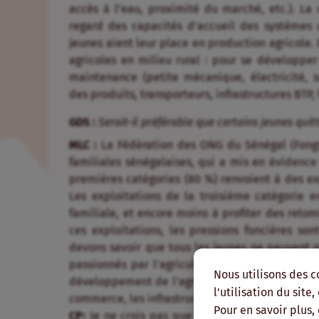
accès à l’eau, proximité du marché, etc.). La
regard des capacités d’accueil des systèmes
jeunes aient leur place en production agricole. 
agricoles en milieu rural : pour se développer 
maintenance (petite mécanique, électricité, s
des produits, transporteurs, infrastructures BTP, 
GDS :
Serait-il préférable que certains jeunes quitt
MLC :
La Fédération des ONG du Sénégal (Fongs)
familiales sénégalaises, qui a mis en évidence 
premières catégories (80 %) renvoient à des exp
Les exploitations de la troisième catégorie e
familiale, et encore moins à profiter des retom
ces exploitations, les pressions foncières so
devons savoir que tous les jeunes ne peuvent p
passionnés par l’agriculture. Mais les jeunes 
Nous utilisons des c
développement de l’agriculture : les industries 
l'utilisation du site
commerce, les infrastructures en milieu rural, et
Pour en savoir plus,
CP:
Je ne crois pas que maintenir dans l’agric