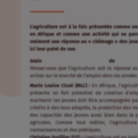
L’agriculture est à la fois présentée comme un
en Afrique et comme une activité qui ne parvi
vraiment une réponse au « chômage » des jeunes
ici leur point de vue.
Grain 
Pensez-vous que l’agriculture soit la réponse au
arriver sur le marché de l’emploi dans les années 
Marie Louise Cissé (MLC) :
En Afrique, l’agricu
présente un fort potentiel de création d’emp
maintenir les jeunes doit être accompagnée par
crédits à des taux adaptés, la protection des ma
des capacités des jeunes aussi bien dans la 
agricoles. Comme tout métier, l’agricultu
connaissances et des pratiques.
Christian Fusillier (CF) :
L’agriculture est en to