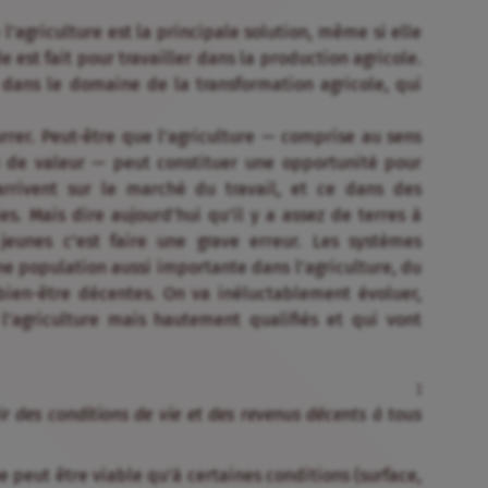
 l’agriculture est la principale solution, même si elle
e est fait pour travailler dans la production agricole.
 dans le domaine de la transformation agricole, qui
eurrer. Peut-être que l’agriculture — comprise au sens
ne de valeur — peut constituer une opportunité pour
rrivent sur le marché du travail, et ce dans des
s. Mais dire aujourd’hui qu’il y a assez de terres à
jeunes c’est faire une grave erreur. Les systèmes
e population aussi importante dans l’agriculture, du
ien-être décentes. On va inéluctablement évoluer,
agriculture mais hautement qualifiés et qui vont
S :
r des conditions de vie et des revenus décents à tous
 peut être viable qu’à certaines conditions (surface,