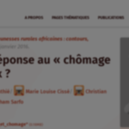
A PROPOS
PAGES THÉMATIQUES
PUBLICATIONS
Jeunesses rurales africaines : contours,
janvier
2016
.
 réponse au « chômage
 ?
athié
/
Marie Louise Cissé
/
Christian
ham Sarfo
e_et_chomage"
(0.18MB)