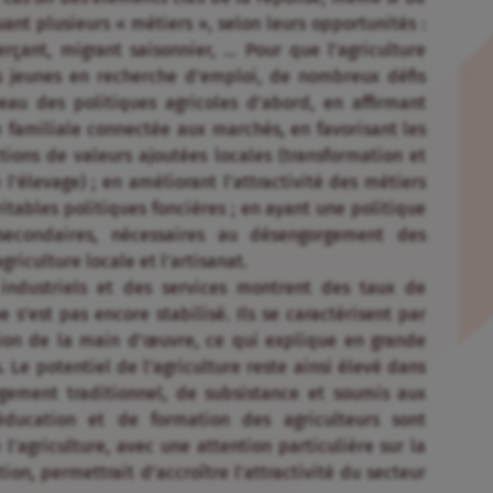
nt plusieurs « métiers », selon leurs opportunités :
erçant, migrant saisonnier, … Pour que l’agriculture
s jeunes en recherche d’emploi, de nombreux défis
eau des politiques agricoles d’abord, en affirmant
re familiale connectée aux marchés, en favorisant les
ctions de valeurs ajoutées locales (transformation et
 l’élevage) ; en améliorant l’attractivité des métiers
itables politiques foncières ; en ayant une politique
secondaires, nécessaires au désengorgement des
riculture locale et l’artisanat.
industriels et des services montrent des taux de
s’est pas encore stabilisé. Ils se caractérisent par
ion de la main d’œuvre, ce qui explique en grande
 Le potentiel de l’agriculture reste ainsi élevé dans
gement traditionnel, de subsistance et soumis aux
éducation et de formation des agriculteurs sont
’agriculture, avec une attention particulière sur la
tion, permettrait d’accroître l’attractivité du secteur