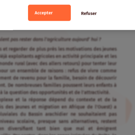
pour lesquelles le secteur agricole a des difficultés à
Accepter
es jeunes qui s’y trouvent n’en ont pas envie. Une
Refuser
r à développer davantage leur entreprise ou de leur
nes.
lent pas rester dans l’agriculture aujourd’ hui ?
cis et regarder de plus près les motivations des jeunes
déjà exploitants agricoles en activité principale et les
onde rural (avec des allers retours) pour tenter leur
 pour un ensemble de raisons : refus de vivre comme
ément de revenu pour la famille, besoin de découvrir
t. De nombreuses familles poussent leurs enfants à
à la question des opportunités et de l’attractivité.
plexe et la réponse dépend du contexte et de la
s des jeunes et migration en Afrique de l’Ouest) a
luviales du Bassin arachidier ne souhaitaient pas
niveau scolaire, presque sans alternatives, restent
 en diversifiant tant bien que mal et émigrent