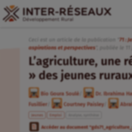
Ceci est un article de la publication "
71 : 
aspirations et perspectives
", publiée
le
11
L’agriculture, une
» des jeunes ruraux
Bio Goura Soulé
/
Dr. Ibrahima H
Fusillier
/
Courtney Paisley
/
Abra
Jeunes
Emploi
Analyse, synthèse
Accéder au document "gds71_agricultur