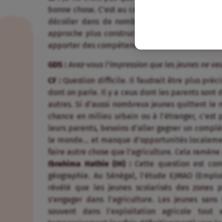
bonne chose. C’est au contraire une des raisons 
décoller dans de nombreux pays : parce que l
approche plus constructive serait de les aide
apporter des compétences dans d’autres domai
GDS :
Avez-vous l’impression que les jeunes ne veu
CF :
Question difficile. Il faudrait être plus pré
dont on parle. Il y a ceux dont les parents sont 
autres. Si d’aussi nombreux jeunes quittent le m
chance en milieu urbain ou à l’étranger, c’est
leurs parents, besoins d’aller gagner un compl
le monde… et manque d’opportunités localemen
faire autre chose que l’agriculture. Cela ramène 
Ibrahima Hathie (IH) :
Cette question est com
géographie. Au Sénégal, l’étude EJMAO (Emploi
révélé que les jeunes scolarisés des zones p
s’engager dans l’agriculture. Les jeunes sans 
souvent dans l’exploitation agricole tout