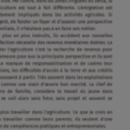
ille. Par contre, dans les zones irriguées du Delta, la
ulture est tout à fait différente. L’émigration est
tement impliqués dans les activités agricoles. Si
gent, de fonder un foyer et d’asseoir une perspective
iale, il n’hésitera pas à en faire son métier.
plus en plus instruits, ils accèdent aux nouvelles
sfaction nécessite des revenus monétaires stables. La
ter l’agriculture c’est la recherche de revenus pour
emeure pour eux la principale perspective et ils sont
 Le manque de responsabilisation et de cadres leur
ns, les difficultés d’accès à la terre et aux crédits
oussent à partir. Très souvent dans les exploitations
 vus comme une main d’œuvre bon marché. Le chef de
père de famille, considère le travail du jeune dans
e voit alors sans futur, sans projet et souvent se
lus travailler dans l’agriculture. Ce que je crois en
 travailler comme leurs parents. Ils veulent d’une
oin de compétences pratiques et entrepreneuriales.