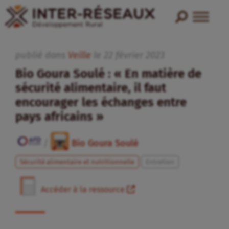
publié dans
Veille
le
22
février
2023
Bio Goura Soulé : « En matière de
sécurité alimentaire, il faut
encourager les échanges entre
pays africains »
/
Bio Goura Soulé
Sécurité alimentaire et nutritionnelle
Entretien
Accéder à la ressource