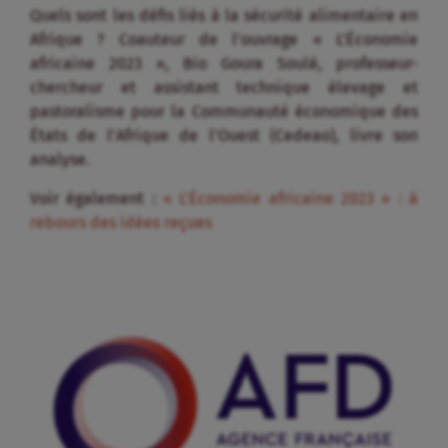
Quels sont les défis liés à la sécurité alimentaire en
Afrique ? Coauteur de l’ouvrage « L’Économie
africaine 2023 », Bio Goura Soulé, professeur-
chercheur et assistant technique élevage et
pastoralisme pour la Communauté économique des
États de l’Afrique de l’Ouest (Cedeao), livre son
analyse.
Voir également :
« L’Économie africaine 2023 » : à
rebours des idées reçues