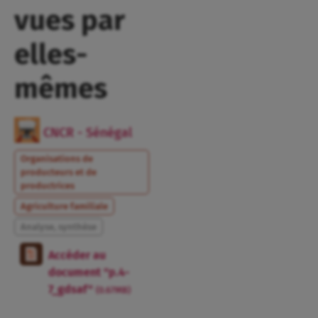
vues par
elles-
mêmes
CNCR - Sénégal
Organisations de
producteurs et de
productrices
Agriculture familiale
Analyse, synthèse
Accéder au
document "p.4-
7_gdsaf"
(0.67MB)