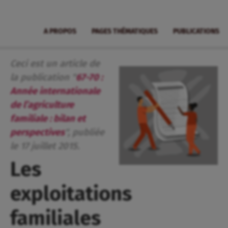
A PROPOS
PAGES THÉMATIQUES
PUBLICATIONS
Ceci est un article de
la publication "
67-70 :
Année internationale
de l’agriculture
familiale : bilan et
perspectives
", publiée
le
17
juillet
2015
.
Les
exploitations
familiales