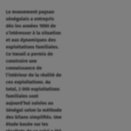
Le mouvement paysan
sénégalais a entrepris
dès les années 1990 de
s’intéresser à la situation
et aux dynamiques des
exploitations familiales.
Ce travail a permis de
construire une
connaissance de
l’intérieur de la réalité de
ces exploitations. Au
total, 2 000 exploitations
familiales sont
aujourd’hui suivies au
Sénégal selon la méthode
des bilans simplifiés. Une
étude basée sur les