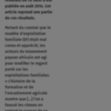
résultats de ce suivi a été
publiée en août 2014. Cet
article reprend une partie
de ces résultats.
Partant du constat que le
modèle d’exploitation
familiale (EF) était mal
connu et apprécié, les
acteurs du mouvement
paysan africain ont agi
pour modifier le regard
porté sur les
exploitations familiales.
« L’histoire de la
formation et de
l’encadrement agricole
montre que […] l’on a
faussé les choses en
sortant le paysan de sa