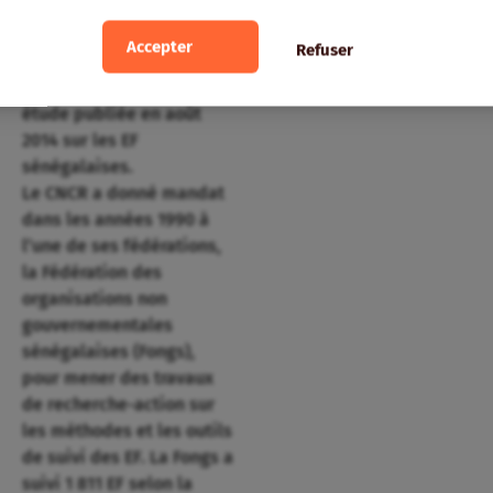
national de concertation
et de coopération des
Accepter
Refuser
ruraux (CNCR) au Sénégal,
dans la préface d’une
étude publiée en août
2014 sur les EF
sénégalaises.
Le CNCR a donné mandat
dans les années 1990 à
l’une de ses fédérations,
la Fédération des
organisations non
gouvernementales
sénégalaises (Fongs),
pour mener des travaux
de recherche-action sur
les méthodes et les outils
de suivi des EF. La Fongs a
suivi 1 811 EF selon la