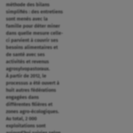
méthode des bilans
simplifiés : des entretiens
sont menés avec la
famille pour déter miner
dans quelle mesure celle-
ci parvient à couvrir ses
besoins alimentaires et
de santé avec ses
activités et revenus
agrosylvopastoraux.
À partir de 2012, le
processus a été ouvert à
huit autres fédérations
engagées dans
différentes filières et
zones agro-écologiques.
Au total, 2 000
exploitations sont
aujourd’hui suivies selon