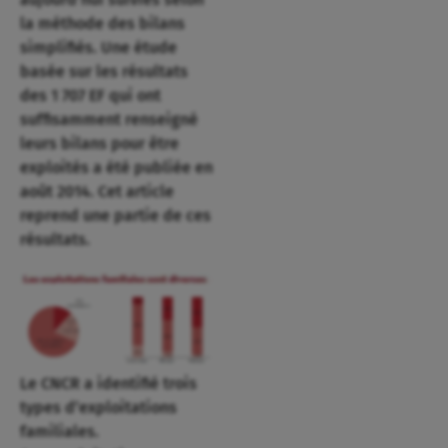
la méthode des bilans
simplifiés. Une étude
basée sur les résultats
des 1 707 EF qui ont
suffisamment renseigné
leurs bilans pour être
exploités a été publiée en
août 2014. Cet article
reprend une partie de ces
résultats.
Le CNCR a identifié trois
types d’exploitations
familiales.