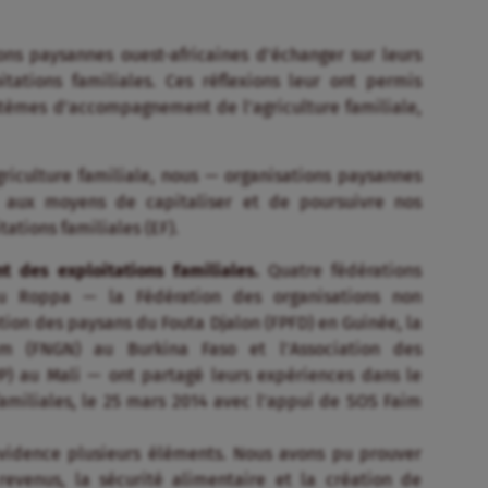
ions paysannes ouest-africaines d’échanger sur leurs
tations familiales. Ces réflexions leur ont permis
ystèmes d’accompagnement de l’agriculture familiale,
griculture familiale, nous — organisations paysannes
aux moyens de capitaliser et de poursuivre nos
tions familiales (EF).
 des exploitations familiales.
Quatre fédérations
u Roppa — la Fédération des organisations non
ion des paysans du Fouta Djalon (FPFD) en Guinée, la
m (FNGN) au Burkina Faso et l’Association des
P) au Mali — ont partagé leurs expériences dans le
amiliales, le 25 mars 2014 avec l’appui de SOS Faim
vidence plusieurs éléments. Nous avons pu prouver
revenus, la sécurité alimentaire et la création de