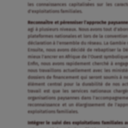
les connaissances capitalisées sur les caract
d’exploitations familiales.
Reconnaître et pérenniser l’approche paysanne
agi à plusieurs niveaux. Nous avons tout d’abor
plateformes nationales et lors de la conventio
déclaration à l’ensemble du réseau. La Gambie 
Ensuite, nous avons décidé de rebaptiser la Dé
mieux l’ancrer en Afrique de l’Ouest symboliqu
Enfin, nous avons rapidement cherché à engag
nous travaillons actuellement avec les ministè
dossiers de financement qui seront soumis à nos
élément central pour la durabilité de nos act
travail est que les services nationaux chargé
organisations paysannes dans l’accompagnement
reconnaissance et un élargissement de l’ap
exploitations familiales.
Intégrer le suivi des exploitations familiales 