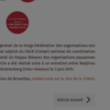
général de la Fongs (Fédération des organisations non
al adjoint du CNCR (Conseil national de coordination
énéral du Roppa (Réseau des organisations paysannes
icle a été réalisé suite à un entretien entre Nadjirou
Stuhrenberg (Inter-réseaux) le 3 juin 2015.
ation de Bruxelles,
rendez-vous sur le site de la FONGS
Article suivant