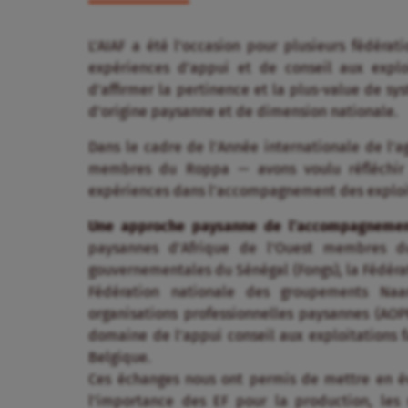
L’AIAF a été l’occasion pour plusieurs fédérat
expériences d’appui et de conseil aux exploi
d’affirmer la pertinence et la plus-value de s
d’origine paysanne et de dimension nationale.
Dans le cadre de l’Année internationale de l’a
membres du Roppa — avons voulu réfléchir 
expériences dans l’accompagnement des exploita
Une approche paysanne de l’accompagnement
paysannes d’Afrique de l’Ouest membres d
gouvernementales du Sénégal (Fongs), la Fédérat
Fédération nationale des groupements Naa
organisations professionnelles paysannes (AOP
domaine de l’appui conseil aux exploitations f
Belgique.
Ces échanges nous ont permis de mettre en é
l’importance des EF pour la production, les 