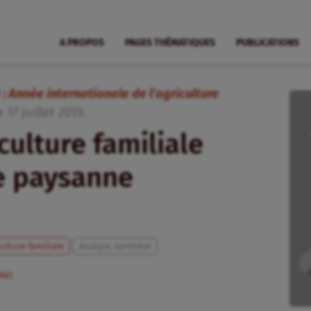
A PROPOS
PAGES THÉMATIQUES
PUBLICATIONS
 : Année internationale de l’agriculture
e
17
juillet
2015
.
ulture familiale
e paysanne
ulture familiale
Analyse, synthèse
2MB)