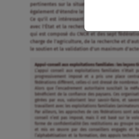
pertinentes sur la situation et l’évolution des 
également d’étendre le dispositif de suivi à da
Ce qu’il est intéressant de souligner, c’est qu
avec l’État et la recherche. Nous avons mis en 
qui est composé du CNCR et des sept fédération
charge de l’agriculture, de la recherche et d’aut
le soutien et la validation d’un maximum d’acte
Appui-conseil aux exploitations familiales : les leçons 
L’appui conseil aux exploitations familiales n’était p
progressivement imposé et a pris une place central
fédérations diffèrent, celles-ci ont dressé de nombreu
Alors que l’encadrement autoritaire suscitait la méf
bénéficient de la confiance des paysans. Ces organisa
gérées par eux, valorisent leur savoir-faire, et saven
travaillent avec les exploitations familiales (animate
Par ailleurs, les approches de ces fédérations sont ad
conseil n’est pas imposé, mais il est basé sur le vo
forme de confidentialité (les restitutions au groupe s
et mis en œuvre par des conseillers engagés et fo
l’alphabétisation et la formation, des appuis techno-éc