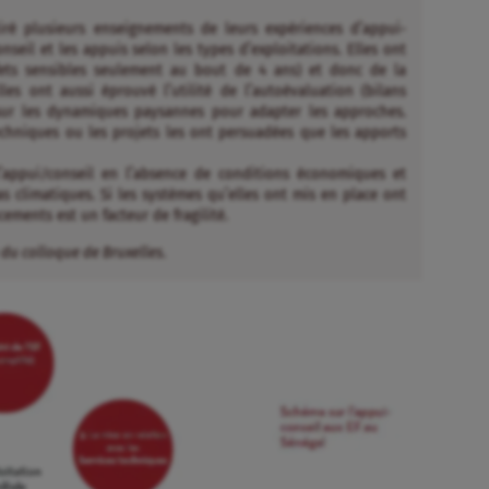
iré plusieurs enseignements de leurs expériences d’appui-
conseil et les appuis selon les types d’exploitations. Elles ont
ffets sensibles seulement au bout de 4 ans) et donc de la
lles ont aussi éprouvé l’utilité de l’autoévaluation (bilans
sur les dynamiques paysannes pour adapter les approches.
techniques ou les projets les ont persuadées que les apports
l’appui/conseil en l’absence de conditions économiques et
 climatiques. Si les systèmes qu’elles ont mis en place ont
ements est un facteur de fragilité.
 du colloque de Bruxelles
.