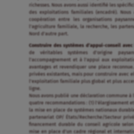
richesses. Nous avons aussi identifié les spéc
des exploitations familiales (encadré). Nou
coopération entre les organisations paysan
l’agriculture familiale, la recherche, les parte
Nord d’autre part.
Construire des systèmes d’appui-conseil avec l
de véritables systèmes d’origine pays
l’accompagnement et à l’appui aux exploitation
avantages et revendiquer une place reconnue. 
privées existantes, mais pour construire avec el
l’exploitation familiale plus global et plus acc
ligne.
Nous avons publié une déclaration commune à l’
quatre recommandations : (1) l’élargissement e
la mise en place de systèmes nationaux durables 
partenariat OP/ États/Recherche/Secteur privé
financement durable du conseil agricole selon 
mise en place d’un cadre régional et internati