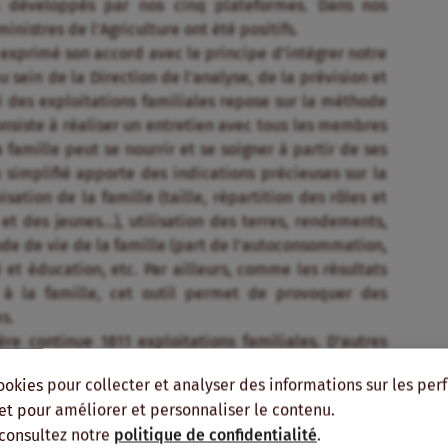
ls développés par nos cinq plateformes. Dans nos
inistres de l’Agriculture ont été positifs.
 exprimé son accord avec le principe d’intégrer notre
 sein de la Direction de l’analyse, de la prévision et
vi des exploitations familiales repose sur la méthode
onsiste à réaliser un entretien avec tous les membres
a famille peut se nourrir et se soigner à partir de ses
 simplifié apporte des indications précieuses sur la
ation de la famille (taille, répartition des rôles et
 des jeunes…), utilisation des terres, rendements,
ode de vie de la famille (part de l’autoconsommation,
et éducation, etc. Par ailleurs, comme les résultats
 à la famille, cet outil permet de provoquer des
es.
e continue 1811 exploitations familiales. D’autres
de coordination des ruraux (CNCR), qui rassemble
ookies pour collecter et analyser des informations sur les pe
dont la Fongs, ont adopté cette méthode des bilans
, et pour améliorer et personnaliser le contenu.
itations familiales qui sont suivies aujourd’hui.
 consultez notre
politique de confidentialité
.
ttra d’avoir des informations plus fiables et plus