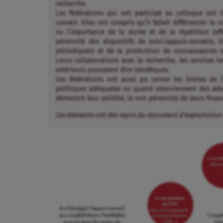
recherche.
Les fédérations qui ont participé au colloque ont t
conseil. Elles ont compris qu’il fallait différencier le 
vu l’importance de la durée et de la répétition (e
pérennité des dispositifs de suivi/appuis-conseils. E
périodiques) et de la production de connaissances 
Leurs collaborations avec la recherche, les services 
extérieurs pouvaient être bénéfiques.
Ces fédérations ont aussi pu cerner les limites de 
politiques adéquates ou quand interviennent des aléas
démontré leur solidité, la non pérennité de leurs financ
Ces éléments ont été repris du document d’exploitation