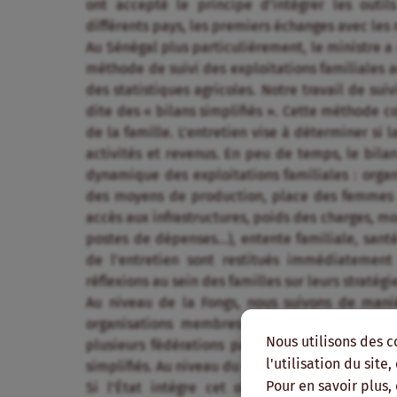
ont accepté le principe d’intégrer les outi
différents pays, les premiers échanges avec les m
Au Sénégal plus particulièrement, le ministre a
méthode de suivi des exploitations familiales au
des statistiques agricoles. Notre travail de sui
dite des « bilans simplifiés ». Cette méthode c
de la famille. L’entretien vise à déterminer si l
activités et revenus. En peu de temps, le bilan
dynamique des exploitations familiales : organis
des moyens de production, place des femmes et
accès aux infrastructures, poids des charges, m
postes de dépenses…), entente familiale, santé 
de l’entretien sont restitués immédiatement
réflexions au sein des familles sur leurs stratégi
Au niveau de la Fongs, nous suivons de manièr
organisations membres du Conseil national 
Nous utilisons des c
plusieurs fédérations paysannes sénégalaises 
l'utilisation du site
simplifiés. Au niveau du CNCR, ce sont 2000 explo
Pour en savoir plus,
Si l’État intègre cet outil, cela nous perme