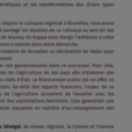
éristiques et les transformations des divers types
.
Depuis le colloque organisé à Bruxelles, nous avons
d partagé les résultats de ce colloque au sein de nos
n de Niamey du Roppa pour élargir l’adhésion à cette
nous a rejoints dans notre démarche.
claration de Bruxelles en Déclaration de Dakar pour
ement.
er nos gouvernements dans ce processus. Pour cela,
res de l’Agriculture de nos pays afin d’élaborer des
 chefs d’État. Le financement public est en effet un
ions. Au-delà des aspects financiers, l’enjeu de ce
s de l’agriculture acceptent de travailler avec les
 des exploitations familiales. Cela garantirait une
proche paysanne en matière d’accompagnement des
au Sénégal.
Au niveau régional, la Cedeao et l’Uemoa