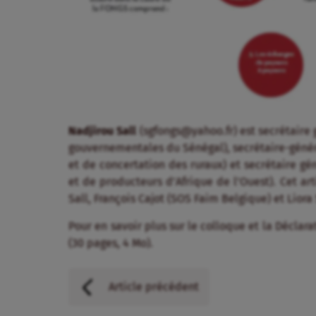
Nadjirou Sall
(sgfongs@yahoo.fr) est secrétaire 
gouvernementales du Sénégal), secrétaire-génér
et de concertation des ruraux) et secrétaire g
et de producteurs d’Afrique de l’Ouest). Cet art
Sall, François Cajot (SOS Faim Belgique) et Liora 
Pour en savoir plus sur le colloque et la Déclar
(30 pages, 4 Mo).
Article précédent