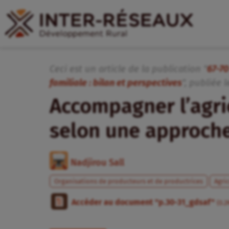
Ceci est un article de la publication "
67-70
familiale : bilan et perspectives
", publiée
l
Accompagner l’agric
selon une approch
Nadjirou Sall
Organisations de producteurs et de productrices
Agric
Accéder au document "p.30-31_gdsaf"
(0.