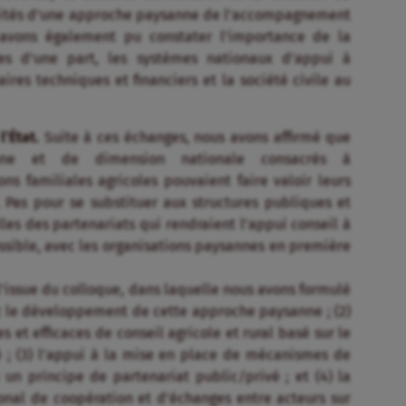
ificités d’une approche paysanne de l’accompagnement
s avons également pu constater l’importance de la
nes d’une part, les systèmes nationaux d’appui à
naires techniques et financiers et la société civile au
’État.
Suite à ces échanges, nous avons affirmé que
anne et de dimension nationale consacrés à
s familiales agricoles pouvaient faire valoir leurs
Pas pour se substituer aux structures publiques et
les des partenariats qui rendraient l’appui conseil à
essible, avec les organisations paysannes en première
issue du colloque, dans laquelle nous avons formulé
t le développement de cette approche paysanne ; (2)
et efficaces de conseil agricole et rural basé sur le
 ; (3) l’appui à la mise en place de mécanismes de
un principe de partenariat public/privé ; et (4) la
onal de coopération et d’échanges entre acteurs sur