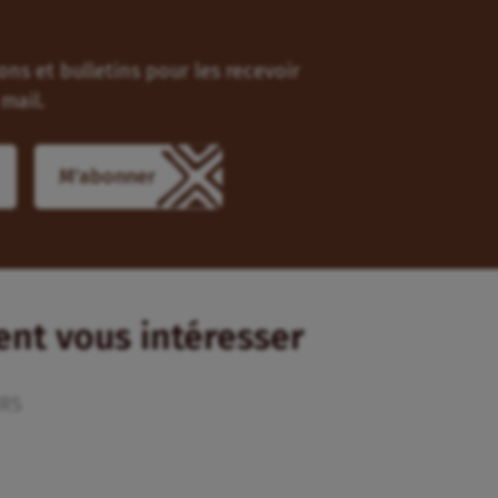
ns et bulletins pour les recevoir
mail.
ient vous intéresser
RS