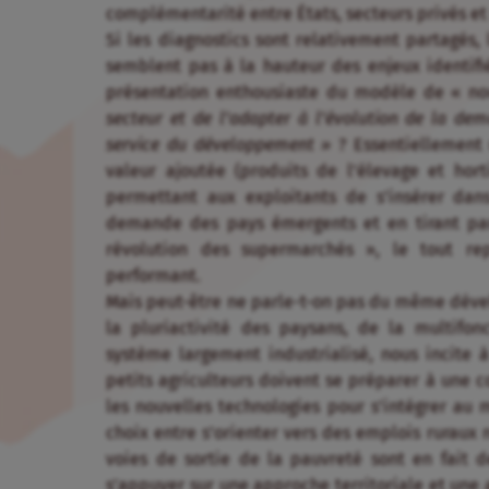
complémentarité entre États, secteurs privés et 
Si les diagnostics sont relativement partagés,
semblent pas à la hauteur des enjeux identifié
présentation enthousiaste du modèle de « n
secteur et de l’adapter à l’évolution de la de
service du développement »
? Essentiellement
valeur ajoutée (produits de l’élevage et horti
permettant aux exploitants de s’insérer dan
demande des pays émergents et en tirant part
révolution des supermarchés », le tout rep
performant.
Mais peut-être ne parle-t-on pas du même dével
la pluriactivité des paysans, de la multifonc
système largement industrialisé, nous incite à
petits agriculteurs doivent se préparer à une co
les nouvelles technologies pour s’intégrer au 
choix entre s’orienter vers des emplois ruraux n
voies de sortie de la pauvreté sont en fait de
s’appuyer sur une approche territoriale et une