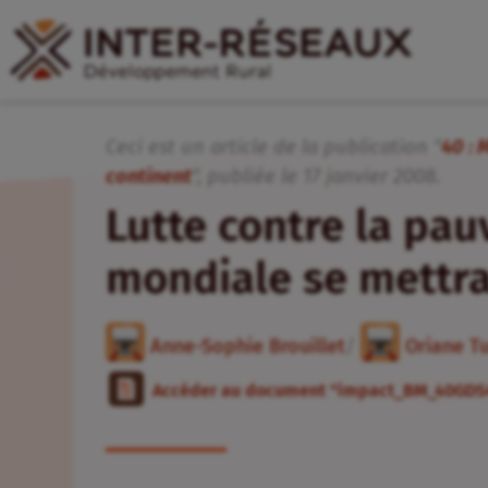
Ceci est un article de la publication "
40 : 
continent
", publiée
le
17
janvier
2008
.
Lutte contre la pau
mondiale se mettrai
Anne-Sophie Brouillet
/
Oriane T
Accéder au document "impact_BM_40GD