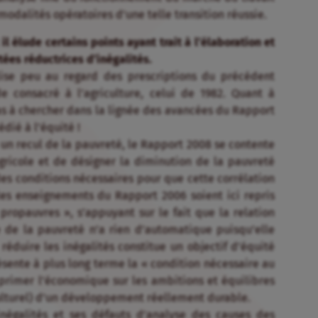
modalités opératoires d’une telle transition réussie.
il élude certains points ayant trait à l’élaboration et
tées réductrices d’inégalités.
alise peu au regard des prescriptions du précédent
consacré à l’agriculture, celui de 1982. Quant à
as à chercher dans la lignée des avancées du Rapport
ié à l’équité !
 un recul de la pauvreté, le Rapport 2008 se contente
agricole et de désigner la diminution de la pauvreté
des conditions nécessaires pour que cette corrélation
les enseignements du Rapport 2006 soient ici repris
propauvres », s’appuyant sur le fait que la relation
 de la pauvreté n’a rien d’automatique puisqu’elle
éduire les inégalités constitue un objectif d’équité
résente à plus long terme la « condition nécessaire au
primer l’économique sur les ambitions et équilibres
culturel) d’un développement réellement durable.
inégalités et ses défauts d’analyse des causes des