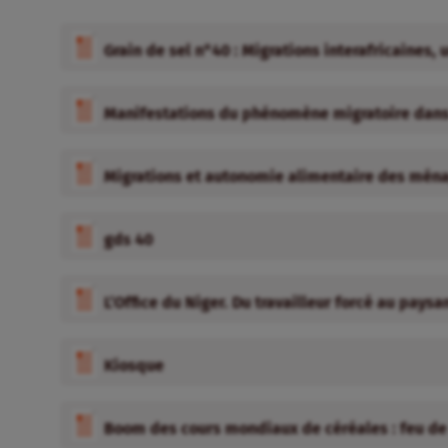
Grain de sel n°40 : Migrations interafricaines, 
Manifestations du phénomène migratoire dans u
Migrations et autonomie alimentaire des ména
gds 40
L’Office du Niger. Du travailleur forcé au pays
Kiosque
Boom des cours mondiaux de céréales : feu de 