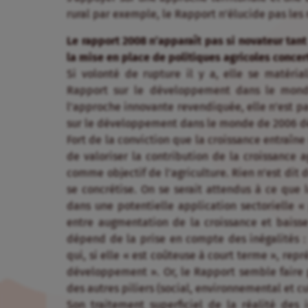
rural par exemple, le Rapport n’élucide pas les 
Le rapport 2008 n’apparaît pas si novateur tant 
la mise en place de politiques agricoles concer
Si volonté de rupture il y a, elle se matéri
Rapport sur le développement dans le monde 
l’approche innovante revendiquée, elle n’est p
sur le développement dans le monde de 2006 déd
Fort de la conviction que la croissance entraîne
de valoriser la contribution de la croissance 
comme objectif de l’agriculture. Rien n’est dit 
se concrétise. On se serait attendus à ce que 
dans une potentielle application sectorielle « 
entre augmentation de la croissance et baisse
dépend de la prise en compte des inégalités : r
qui, si elle « est coûteuse à court terme », rep
développement ». Or, le Rapport semble faire 
des autres piliers (social, environnemental et 
Son traitement superficiel de la réalité des 