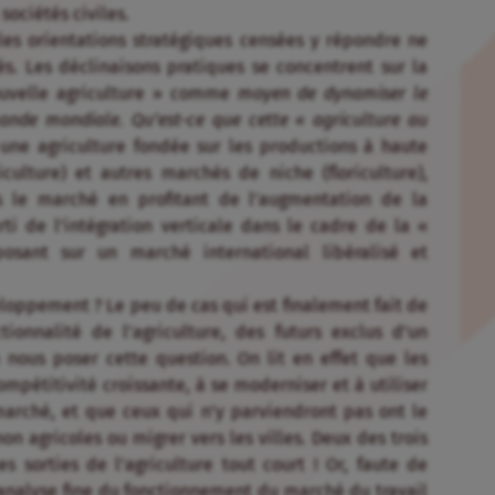
sociétés civiles.
 les orientations stratégiques censées y répondre ne
s. Les déclinaisons pratiques se concentrent sur la
ouvelle agriculture » comme
moyen de dynamiser le
mande mondiale. Qu’est-ce que cette « agriculture au
 une agriculture fondée sur les productions à haute
culture) et autres marchés de niche (floriculture),
s le marché en profitant de l’augmentation de la
i de l’intégration verticale dans le cadre de la «
osant sur un marché international libéralisé et
oppement ? Le peu de cas qui est finalement fait de
tionnalité de l’agriculture, des futurs exclus d’un
 nous poser cette question. On lit en effet que les
mpétitivité croissante, à se moderniser et à utiliser
marché, et que ceux qui n’y parviendront pas ont le
on agricoles ou migrer vers les villes. Deux des trois
s sorties de l’agriculture tout court ! Or, faute de
 analyse fine du fonctionnement du marché du travail