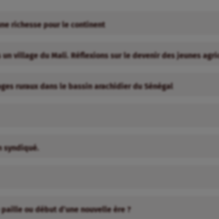
une richesse pour le continent
n village du Mali. Réflexions sur le devenir des jeunes agri
ges ruraux dans le bassin arachidier du Sénégal
an syndiqué.
paille ou début d’une nouvelle ère ?