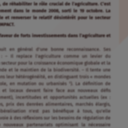
e réhabiliter le rôle crucial de l’agriculture. C’est
ement dans le monde 2008, sorti le 19 octobre. La
et renverser le relatif désintérêt pour le secteur
IMPACT.
aveur de forts investissements dans l’agriculture et
jouit en général d’une bonne reconnaissance. Ses
 : – Il replace l’agriculture comme un levier du
secteur pour la croissance économique globale et la
de et le maintien de la biodiversité. – Il tente une
ans leur hétérogénéité, en distinguant trois « mondes
ole, en mutation ou urbanisés ¹). La définition de
x et locaux devant faire face aux nouveaux défis
nt), incertitudes et opportunités actuelles (ex :
, prix des denrées alimentaires, marchés élargis,
ibéralisation n’est pas bénéfique à tous, qu’elle
oie à des réflexions sur les besoins de régulation de
 nouveaux partenariats optimisant la nécessaire