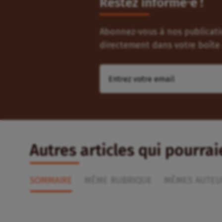
Restez informé⸱e !
Abonnez-vous à nos publicatio
directement dans votre boîte 
Autres articles qui pourra
SOMMAIRE
MÊME RUBRIQUE
MÊMES AUTEU