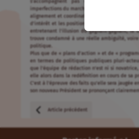
s’accompagnent pas de modalités pratique
imperfections du marché et des pouvoirs publics.
alignement et coordination sont simplement invo
d’intérêt et les positions dominantes de cert
entretenant l’illusion du gagnant-gagnant, le 
trouve condamné à une réelle ambiguïté, voire
politique.
Plus que de « plans d’action » et de « program
en termes de politiques publiques pluri-acteur
que l’équipe de rédaction n’est ni si novatrice
elle alors dans la redéfinition en cours de sa 
C’est à l’épreuve des faits qu’elle sera jaugée e
son nouveau Président se prononçant clairement
Article précédent