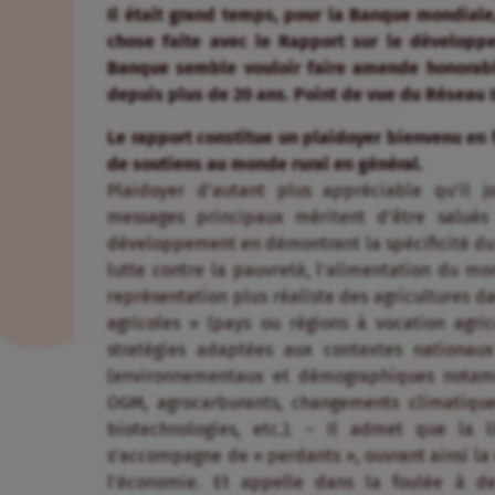
Il était grand temps, pour la Banque mondiale, d
chose faite avec le Rapport sur le développ
Banque semble vouloir faire amende honorable 
depuis plus de 20 ans. Point de vue du Réseau 
Le rapport constitue un plaidoyer bienvenu en f
de soutiens au monde rural en général.
Plaidoyer d’autant plus appréciable qu’il 
messages principaux méritent d’être salués
développement en démontrant la spécificité du 
lutte contre la pauvreté, l’alimentation du mon
représentation plus réaliste des agricultures d
agricoles » (pays ou régions à vocation agric
stratégies adaptées aux contextes nationau
(environnementaux et démographiques notamme
OGM, agrocarburants, changements climatiques
biotechnologies, etc.). – Il admet que la l
s’accompagne de « perdants », ouvrant ainsi la v
l’économie. Et appelle dans la foulée à de