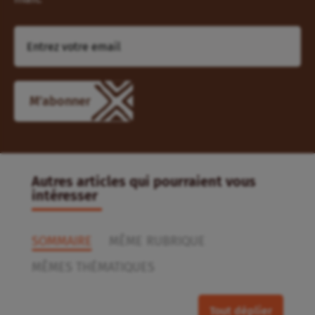
Autres articles qui pourraient vous
intéresser
SOMMAIRE
MÊME RUBRIQUE
MÊMES THÉMATIQUES
Tout déplier