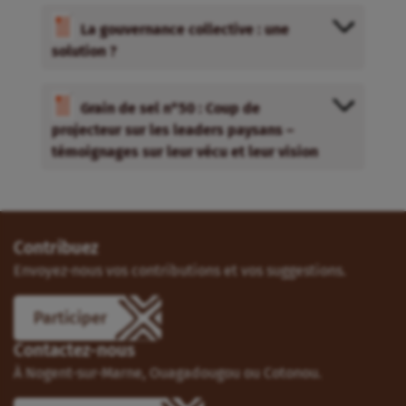
La gouvernance collective : une
solution ?
Grain de sel n°50 : Coup de
projecteur sur les leaders paysans –
témoignages sur leur vécu et leur vision
Contribuez
Envoyez-nous vos contributions et vos suggestions.
Participer
Contactez-nous
À Nogent-sur-Marne, Ouagadougou ou Cotonou.