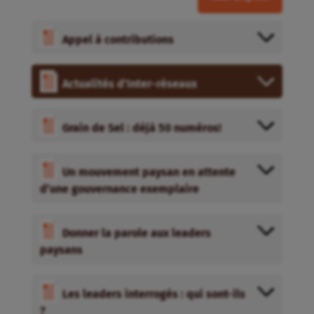
Appel à contributions
Actualités d’Inter-réseaux
Grain de Sel : déjà 50 numéros!
Un mouvement paysan en attente
d’une gouvernance exemplaire
Donner la parole aux leaders
paysans
Les leaders interrogés : qui sont-ils
?