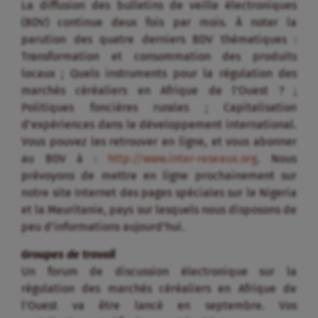
La diffusion des bulletins de veille électroniques
(BDV) continue deux fois par mois. À noter la
parution des quatre derniers BDV thématiques :
Transformation et consommation des produits
locaux ; Quels instruments pour la régulation des
marchés céréaliers en Afrique de l’Ouest ? ;
Politiques foncières rurales ; Capitalisation
d’expériences dans le développement international.
Vous pouvez les retrouver en ligne, et vous abonner
au BDV à :
http://www.inter-reseaux.org
. Nous
prévoyons de mettre en ligne prochainement sur
notre site Internet des pages spéciales sur le Nigeria
et la Mauritanie, pays sur lesquels nous disposons de
peu d’informations aujourd’hui.
Groupes de travail
Un forum de discussion électronique sur la
régulation des marchés céréaliers en Afrique de
l’Ouest va être lancé en septembre. Vos