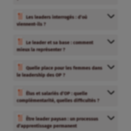
Les leaders interrogés : d’où
viennent-ils ?
Le leader et sa base : comment
mieux la représenter ?
Quelle place pour les femmes dans
le leadership des OP ?
Élus et salariés d’OP : quelle
complémentarité, quelles difficultés ?
Être leader paysan : un processus
d’apprentissage permanent