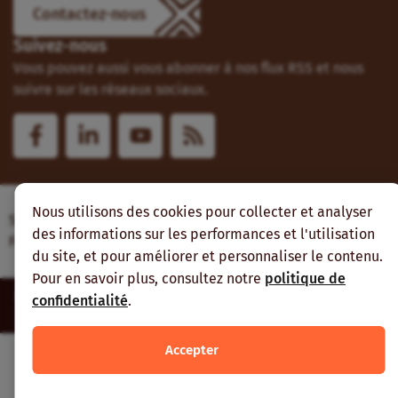
Contactez-nous
Suivez-nous
Vous pouvez aussi vous abonner à nos flux RSS et nous
suivre sur les réseaux sociaux.
Nous utilisons des cookies pour collecter et analyser
Site web réalisé avec le soutien de l’Agence
des informations sur les performances et l'utilisation
Française de Développement
du site, et pour améliorer et personnaliser le contenu.
Pour en savoir plus, consultez notre
politique de
Inter-réseaux | Tous droits réservés |
Mentions légales
|
Plan du
confidentialité
.
site
Accepter