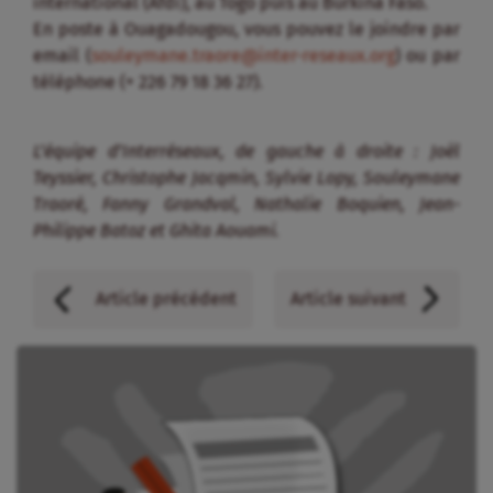
international (Afdi), au Togo puis au Burkina Faso.
En poste à Ouagadougou, vous pouvez le joindre par
email (
souleymane.traore@inter-reseaux.org
) ou par
téléphone (+ 226 79 18 36 27).
L’équipe d’Interréseaux, de gauche à droite : Joël
Teyssier, Christophe Jacqmin, Sylvie Lopy, Souleymane
Traoré, Fanny Grandval, Nathalie Boquien, Jean-
Philippe Batoz et Ghita Aouami.
Article précédent
Article suivant