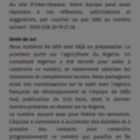
du site d’Inter-réseaux. Notre équipe peut aussi
répondre à vos réflexions, sollicitations et
suggestions, par courrier ou par SMS au numéro
suivant : 0033 (0)6 20 79 21 38
Grain de sel
Deux numéros de GDS sont déjà en préparation. Le
prochain porte sur l’agriculture du Nigeria. Un
consultant nigérian a été recruté pour aider à
construire ce numéro, et notamment valoriser les
ressources et compétences locales. Nous partageons
aussi nos connaissances sur le sujet avec l’Agence
française de développement et l’équipe de
Défis
Sud
, publication de SOS Faim, dont le dernier
numéro présente un dossier sur le Nigeria.
Le numéro suivant aura pour thème les semences.
L’équipe a commencé à accumuler des données et à
prendre des contacts pour construire
progressivement ce numéro qui paraîtra en fin