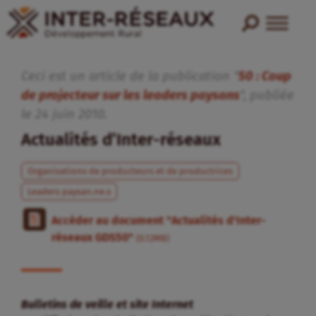
Ceci est un article de la publication "
50 : Coup
de projecteur sur les leaders paysans
", publiée
le
24
juin
2010
.
Actualités d’Inter-réseaux
Organisations de producteurs et de productrices
Leaders paysan.ne.s
Accéder au document "Actualités d'Inter-
réseaux GDS50"
(0.12MB)
Bulletins de veille et site Internet