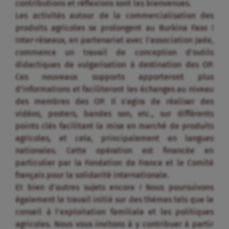
contributions et réflexions sont les bienvenues.
Les activités autour de la commercialisation des
produits agricoles se prolongent au Burkina Faso !
Inter-réseaux, en partenariat avec l’association Jade,
commence un travail de conception d’outils
didactiques de vulgarisation à destination des OP.
Ces nouveaux supports apporteront plus
d’informations et faciliteront les échanges au niveau
des membres des OP. Il s’agira de réaliser des
vidéos, posters, bandes son, etc., sur différents
points clés facilitant la mise en marché de produits
agricoles, et cela, principalement en langues
nationales. Cette opération est financée en
particulier par la Fondation de France et le Comité
français pour la solidarité internationale.
Et bien d’autres sujets encore ! Nous poursuivons
également le travail initié sur des thèmes tels que le
conseil à l’exploitation familiale et les politiques
agricoles. Nous vous invitons à y contribuer à partir