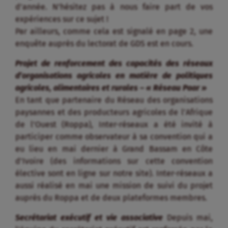
d’année. N’hésitez pas à nous faire part de vos
expériences sur ce sujet !
Par ailleurs, comme cela est signalé en page 2, une
enquête auprès du lectorat de GDS est en cours.
Projet de renforcement des capacités des réseaux
d’organisations agricoles en matière de politiques
agricoles, alimentaires et rurales – « Réseau Paar »
En tant que partenaire du Réseau des organisations
paysannes et des producteurs agricoles de l’Afrique
de l’Ouest (Roppa), Inter-réseaux a été invité à
participer comme observateur à sa convention qui a
eu lieu en mai dernier à Grand Bassam en Côte
d’Ivoire (des informations sur cette convention
élective sont en ligne sur notre site). Inter-réseaux a
aussi réalisé en mai une mission de suivi du projet
auprès du Roppa et de deux plateformes membres.
Secrétariat exécutif et vie associative
Depuis mai,