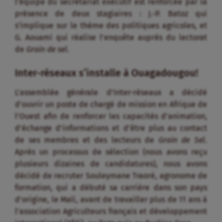
l’équipe du secrétariat exécutif est renforcée par la
présence de deux stagiaires : J.-P. Batoz qui
s’implique sur le thème des politiques agricoles, et
G. Aouami qui réalise l’enquête auprès du lectorat
de
Grain de sel
.
Inter-réseaux s’installe à Ouagadougou!
L’assemblée générale d’Inter-réseaux a décidé
d’ouvrir un poste de chargé de mission en Afrique de
l’Ouest afin de renforcer les capacités d’animation,
d’échange d’informations et d’être plus au contact
de ses membres et des lecteurs de
Grain de Sel
.
Après un processus de sélection (nous avons reçu
plusieurs dizaines de candidatures), nous avons
décidé de recruter Souleymane Traoré, agronome de
formation, qui a débuté sa carrière dans son pays
d’origine, le Mali, avant de travailler plus de 11 ans à
l’association Agriculteurs français et développement