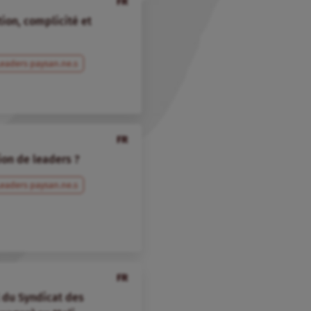
FR
ion, complicité et
Leaders paysan.ne.s
FR
ion de leaders ?
Leaders paysan.ne.s
FR
l du Syndicat des