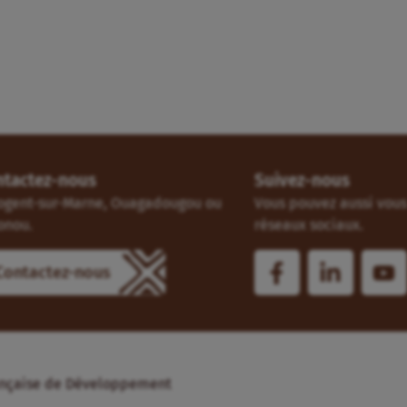
ntactez-nous
Suivez-nous
ogent-sur-Marne, Ouagadougou ou
Vous pouvez aussi vous 
onou.
réseaux sociaux.
Contactez-nous
Française de Développement