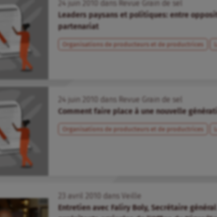
24
juin
2010
dans
Revue Grain de sel
Leaders paysans et politiques: entre opposit
partenariat
Organisations de producteurs et de productrices
24
juin
2010
dans
Revue Grain de sel
Comment faire place à une nouvelle générat
Organisations de producteurs et de productrices
23
avril
2010
dans
Veille
Entretien avec Faliry Boly, Secrétaire généra