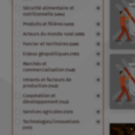
Sécurité alimentaire et
nutritionnelle
(494)
Produits et filières
(453)
Acteurs du monde rural
(255)
Foncier et territoires
(220)
Enjeux géopolitiques
(151)
Marchés et
commercialisation
(148)
Intrants et facteurs de
production
(143)
Coopération et
développement
(142)
Services agricoles
(121)
Technologies/innovations
(117)