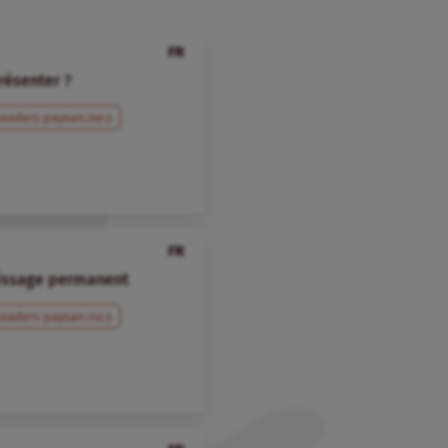
FR
résenter ?
Leaders paysan.ne.s
FR
tissage permanent
Leaders paysan.ne.s