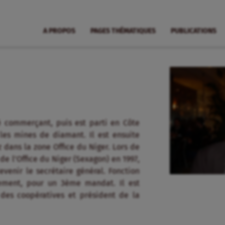
A PROPOS
PAGES THÉMATIQUES
PUBLICATIONS
té commerçant, puis est parti en Côte
t les mines de diamant. Il est ensuite
z dans la zone Office du Niger. Lors de
de l’Office du Niger (Sexagon) en 1997,
venir le secrétaire général. Fonction
llement, pour un 3ème mandat. Il est
des coopératives et président de la