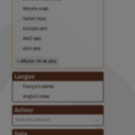
Monde
(138)
Sahel
(124)
Europe
(97)
Mali
(86)
Asie
(83)
+ Afficher 99 de plus
Langue
Langue
Français
(2019)
Anglais
(399)
Auteur
Auteur
Auteur
Date