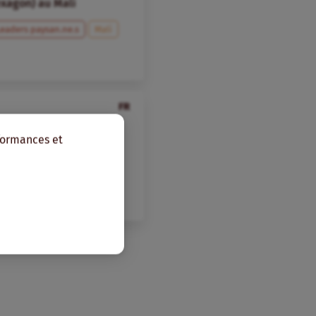
exagon) au Mali
Leaders paysan.ne.s
Mali
FR
constructives
rformances et
es