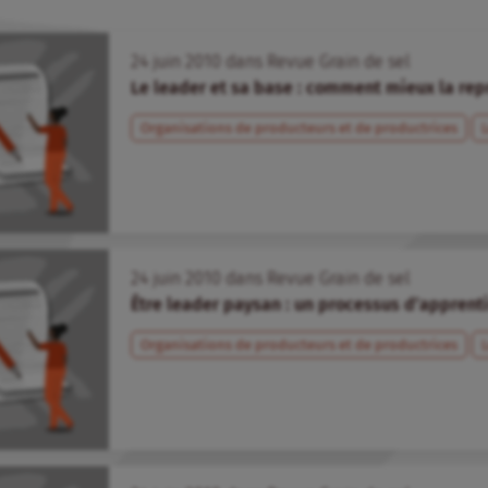
24
juin
2010
dans
Revue Grain de sel
Le leader et sa base : comment mieux la rep
Organisations de producteurs et de productrices
24
juin
2010
dans
Revue Grain de sel
Être leader paysan : un processus d’appren
Organisations de producteurs et de productrices