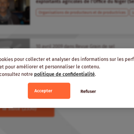
exploitants agricoles de l’Office du Niger (S
Organisations de producteurs et de productrices
10
avril
2009
dans
Revue Grain de sel
Une Plate-forme riz pour des concertations 
ookies pour collecter et analyser des informations sur les pe
Riz
Organisations de producteurs et de productric
, et pour améliorer et personnaliser le contenu.
 consultez notre
politique de confidentialité
Organisations interprofessionnelles
.
Mali
Accepter
Refuser
 la suite
(2330)