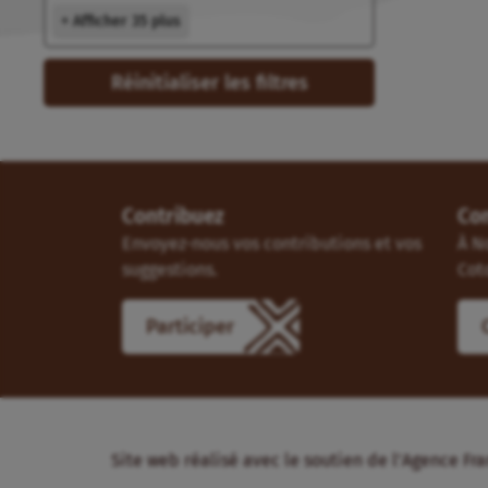
+ Afficher 35 plus
Réinitialiser les filtres
Contribuez
Co
Envoyez-nous vos contributions et vos
À N
suggestions.
Cot
Participer
Site web réalisé avec le soutien de l’Agence 