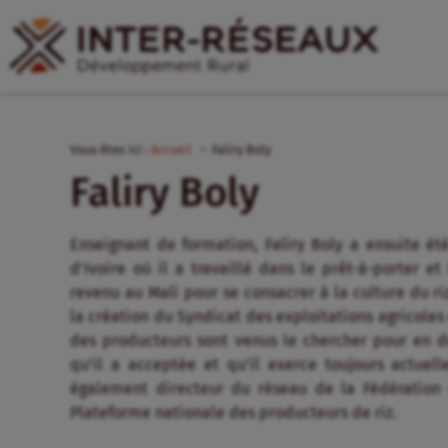
Vous êtes ici :
Accueil
Faliry Boly
Faliry Boly
Enseignant de formation, Faliry Boly a ensuite é
d’Ivoire où il a travaillé dans le prêt-à-porter e
revenu au Mali pour se consacrer à la culture du ri
la création du Syndicat des exploitations agricoles 
des producteurs sont venus le chercher pour en de
qu’il a acceptée et qu’il exerce toujours actue
également directeur du réseau de la Fédération 
Plateforme nationale des producteurs de riz.