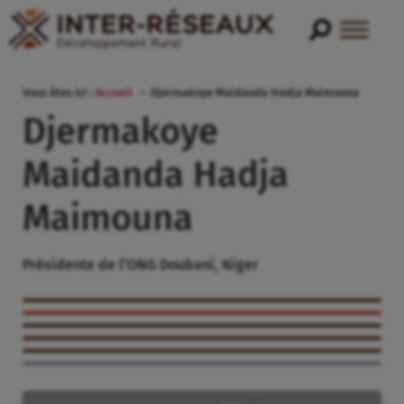
Vous êtes ici :
Accueil
Djermakoye Maidanda Hadja Maimouna
Djermakoye
Maidanda Hadja
Maimouna
Présidente de l’ONG Doubani, Niger