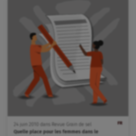
FR
24
juin
2010
dans
Revue Grain de sel
Quelle place pour les femmes dans le