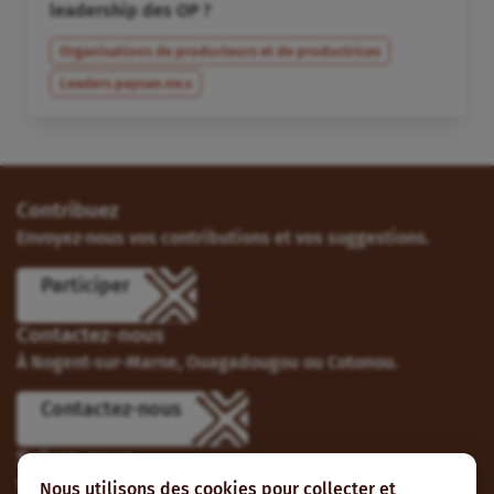
leadership des OP ?
Organisations de producteurs et de productrices
Leaders paysan.ne.s
Contribuez
Envoyez-nous vos contributions et vos suggestions.
Participer
Contactez-nous
À Nogent-sur-Marne, Ouagadougou ou Cotonou.
Contactez-nous
Suivez-nous
Vous pouvez aussi vous abonner à nos flux RSS et nous
Nous utilisons des cookies pour collecter et