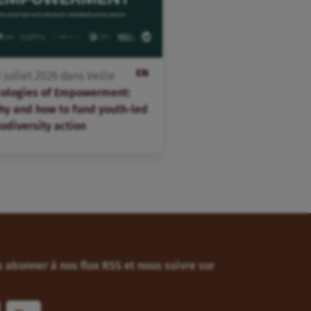
EN
3
juillet
2026
dans
Veille
cologies of Empowerment:
hy and how to fund youth-led
odiversity action
 abonner à nos flux RSS et nous suivre sur