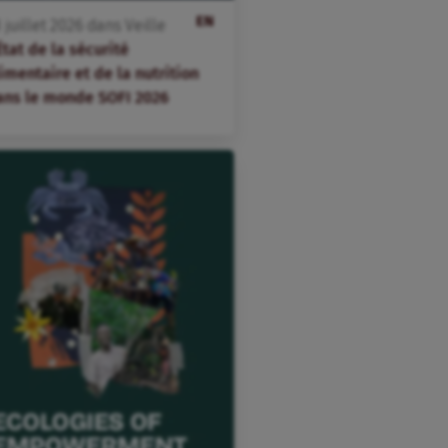
EN
3
juillet
2026
dans
Veille
État de la sécurité
imentaire et de la nutrition
ans le monde SOFI 2026