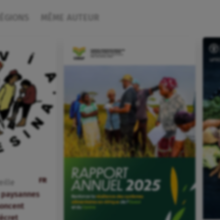
ÉGIONS
MÊME AUTEUR
FR
eille
s paysannes
oncent
écret