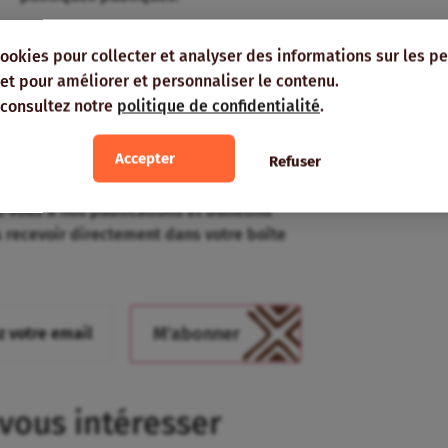
Etude, Forum Rural
cookies pour collecter et analyser des informations sur les p
Mondial, mai 2026
e, et pour améliorer et personnaliser le contenu.
 consultez notre
politique de confidentialité
.
tez informé⸱e !
Accepter
Refuser
-vous à nos publications et bulletins
s recevoir directement dans votre boîte
 vous intéresser