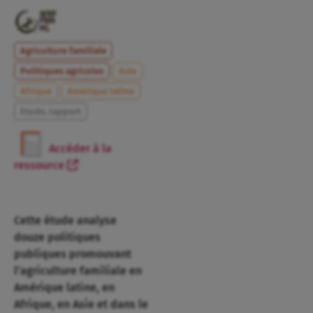
Agriculture familiale
Politiques agricoles
Asie
Afrique
Amérique latine
Etude, rapport
Accéder à la
ressource
Cette étude analyse
douze politiques
publiques promouvant
l’agriculture familiale en
Amérique latine, en
Afrique, en Asie et dans le