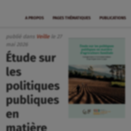
A PROPOS
PAGES THÉMATIQUES
PUBLICATIONS
publié dans
Veille
le
27
mai
2026
Étude sur
les
politiques
publiques
en
matière