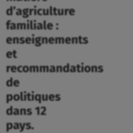
d’agriculture
familiale :
enseignements
et
recommandations
de
politiques
dans 12
pays.