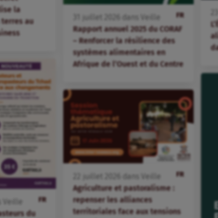
lise la
2
FR
31
juillet
2026
dans
Veille
terres au
L’
Rapport annuel 2025 du CORAF
siness
al
– Renforcer la résilience des
d
systèmes alimentaires en
Afrique de l’Ouest et du Centre
FR
22
juillet
2026
dans
Veille
Agriculture et pastoralisme :
repenser les alliances
FR
s
Veille
territoriales face aux tensions
asteurs du