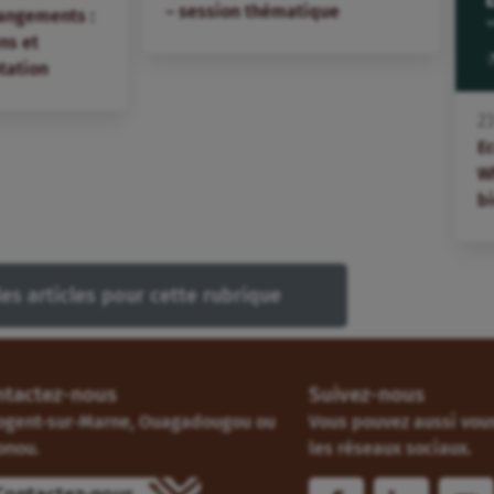
– session thématique
angements :
ns et
tation
2
E
W
bi
les articles pour cette rubrique
ntactez-nous
Suivez-nous
ogent-sur-Marne, Ouagadougou ou
Vous pouvez aussi vous
onou.
les réseaux sociaux.