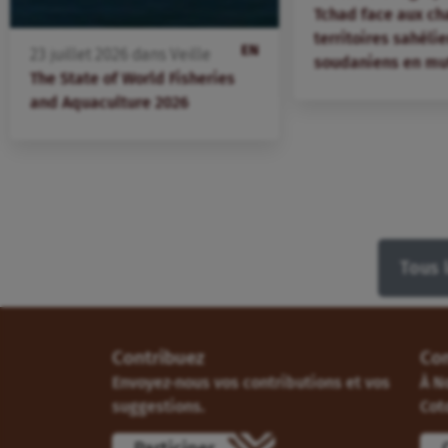
Tchad face aux ch
territoires sahélie
EN
23
juillet
2026
dans
Veille
soudaniens en mu
The State of World Fisheries
and Aquaculture 2026
Tous 
Contribuez
Co
Envoyez-nous vos contributions et vos
À N
suggestions.
Cot