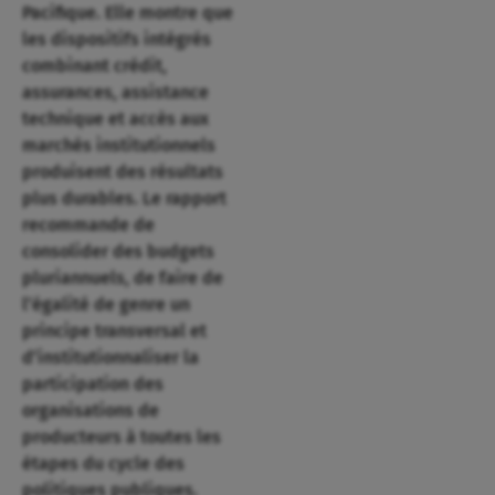
Pacifique. Elle montre que
les dispositifs intégrés
combinant crédit,
assurances, assistance
technique et accès aux
marchés institutionnels
produisent des résultats
plus durables. Le rapport
recommande de
consolider des budgets
pluriannuels, de faire de
l’égalité de genre un
principe transversal et
d’institutionnaliser la
participation des
organisations de
producteurs à toutes les
étapes du cycle des
politiques publiques.