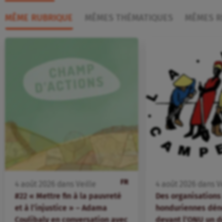
MÊME RUBRIQUE
MÊMES THÉMATIQUES
MÊMES R
FR
4
août
2026
dans
Veille
4
août
2026
dans
V
#22 « Mettre fin à la pauvreté
Des organisation
et à l’injustice » – Adama
honduriennes dén
Coulibaly en conversation avec
devant l’ONU un d