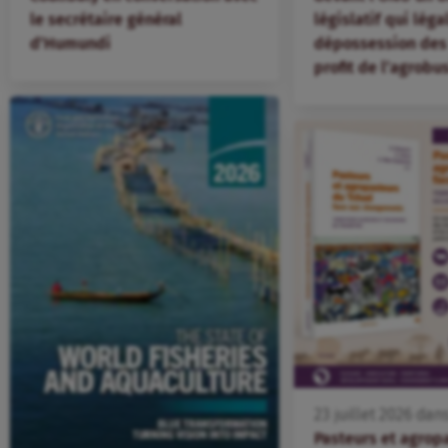
le secrétaire général
législatif qui léga
d’Humundi
dépossession des 
profit de l’agrobu
23
juillet
2026
dan
Pasteurs et agrop