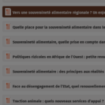
Vers une souveraineté alimentaire régionale ? Un enjeu
Quelle place pour la souveraineté alimentaire dans l
Souveraineté alimentaire, quelle prise en compte dan
Politiques rizicoles en Afrique de l’Ouest : petite rev
Souveraineté alimentaire : des principes aux réalités
Face au désengagement de l’Etat, quel renouvellement
Traction animale : quels nouveaux services d’appui ?