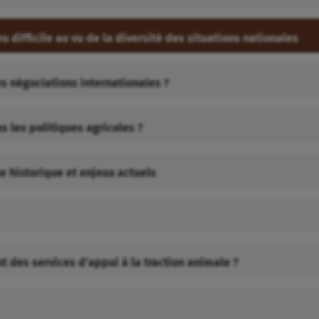
 difficile au vu de la diversité des situations nationales
es négociations internationales ?
s les politiques agricoles ?
ue historique et enjeux actuels
 des services d’appui à la traction animale ?