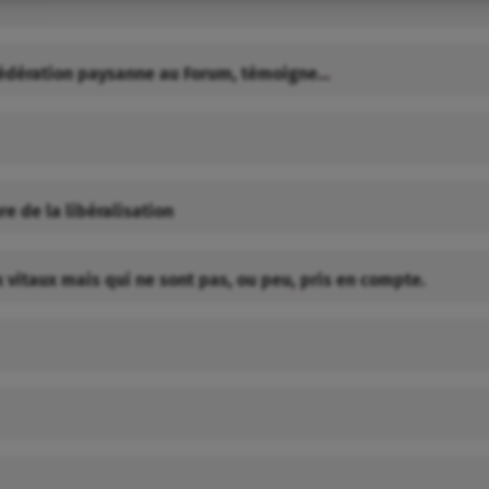
nfédération paysanne au Forum, témoigne…
re de la libéralisation
x vitaux mais qui ne sont pas, ou peu, pris en compte.