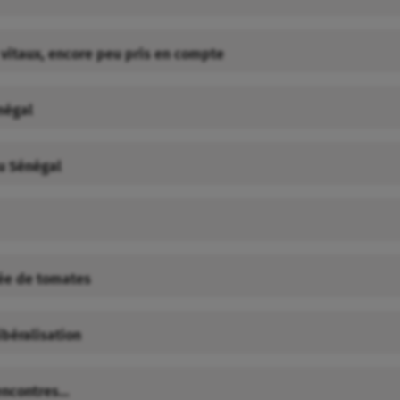
x vitaux, encore peu pris en compte
négal
au Sénégal
pée de tomates
ibéralisation
rencontres…