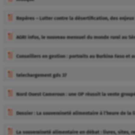
Repères – Lutter contre la désertification, des enjeu
AGRI infos, le nouveau mensuel du monde rural au Sé
Conseillers en gestion : portraits au Burkina Faso et 
telechargement gds 37
Nord Ouest Cameroun : une OP réussit la vente grou
Dossier : La souveraineté alimentaire à l’heure de la l
La souveraineté alimentaire en débat : livres, sites, 