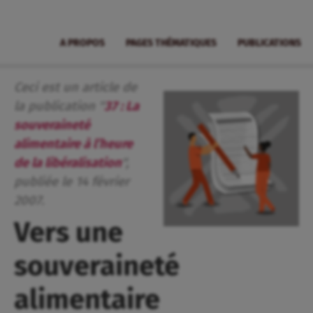
A PROPOS
PAGES THÉMATIQUES
PUBLICATIONS
Ceci est un article de
la publication "
37 : La
souveraineté
alimentaire à l’heure
de la libéralisation
",
publiée
le
14
février
2007
.
Vers une
souveraineté
alimentaire