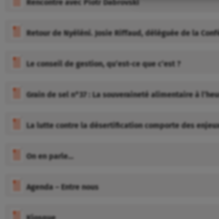
Rencontre avec Piotr Dabrovski
Retour de Nyéléni. Josie Riffaud, déléguée de la Co
Le conseil de gestion, qu’est-ce que c’est ?
Grain de sel n°37 : La souveraineté alimentaire à l’heu
La lutte contre la désertification comporte des enjeu
On en parle…
Agenda – Entre nous
Kiosque