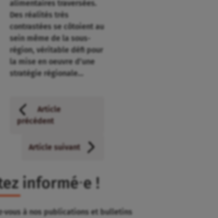
alimentaires traversées.
Des réalités très
contrastées se côtoient au
sein même de la sous-
région, véritable défi pour
la mise en oeuvre d’une
stratégie régionale…
Article
précédent
Article suivant
tez informé⸱e !
-vous à nos publications et bulletins