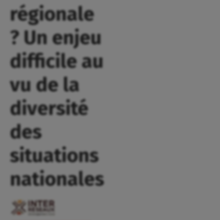
régionale
? Un enjeu
difficile au
vu de la
diversité
des
situations
nationales