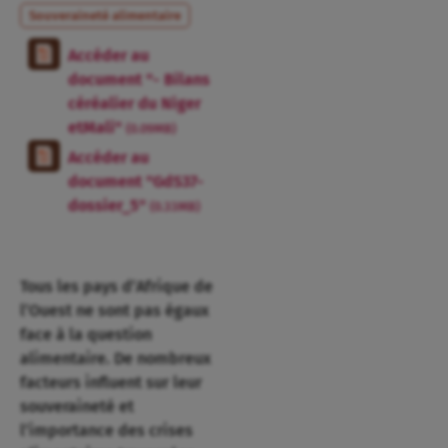
Souveraineté alimentaire
Accéder au
document "- Bilans
céréalier du Niger
etMali"
(0.09MB)
Accéder au
document "GdS37-
dossier_5"
(0.33MB)
Tous les pays d’Afrique de
l’Ouest ne sont pas égaux
face à la question
alimentaire. De nombreux
facteurs influent sur leur
souveraineté et
l’importance des crises