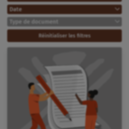
Date
Type de document
Réinitialiser les filtres