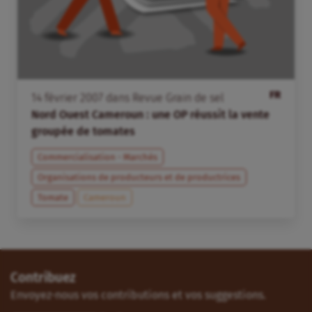
FR
14
février
2007
dans
Revue Grain de sel
Nord Ouest Cameroun : une OP réussit la vente
groupée de tomates
Commercialisation - Marchés
Organisations de producteurs et de productrices
Tomate
Cameroun
Contribuez
Envoyez-nous vos contributions et vos suggestions.