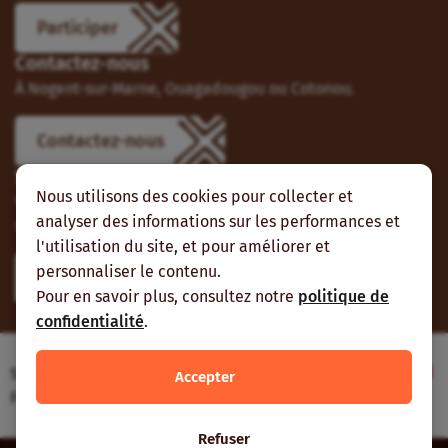
Participer
Contactez-nous
À Nogent-sur-Marne, Ouagadougou ou Cotonou.
Contactez-nous
Suivez-nous
Nous utilisons des cookies pour collecter et
Vous pouvez aussi vous abonner à nos flux RSS et nous
analyser des informations sur les performances et
suivre sur les réseaux sociaux.
l'utilisation du site, et pour améliorer et
personnaliser le contenu.
Pour en savoir plus, consultez notre
politique de
confidentialité
.
Site web réalisé avec le soutien de l’Agence
Accepter
Française de Développement
Refuser