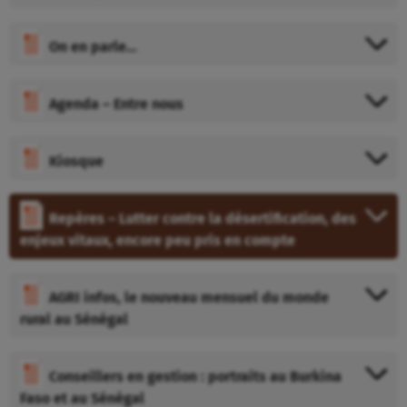
On en parle…
Agenda – Entre nous
Kiosque
Repères – Lutter contre la désertification, des
enjeux vitaux, encore peu pris en compte
AGRI infos, le nouveau mensuel du monde
rural au Sénégal
Conseillers en gestion : portraits au Burkina
Faso et au Sénégal