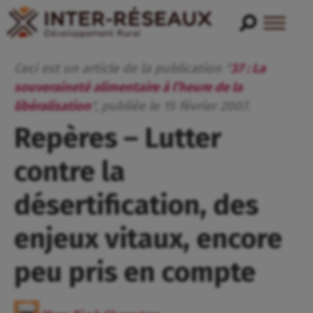
Ceci est un article de la publication "
37 : La
souveraineté alimentaire à l’heure de la
libéralisation
", publiée
le
15
février
2007
.
Repères – Lutter
contre la
désertification, des
enjeux vitaux, encore
peu pris en compte