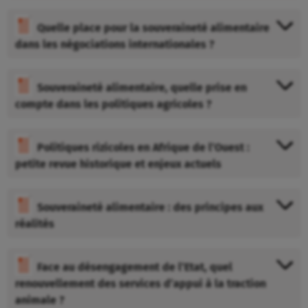
Quelle place pour la souveraineté alimentaire
dans les négociations internationales ?
Souveraineté alimentaire, quelle prise en
compte dans les politiques agricoles ?
Politiques rizicoles en Afrique de l’Ouest :
petite revue historique et enjeux actuels
Souveraineté alimentaire : des principes aux
réalités
Face au désengagement de l’Etat, quel
renouvellement des services d’appui à la traction
animale ?