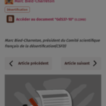
Marc Bied-Charreton
Désertification
Accéder au document "GdS37-10"
(0.22MB)
Marc Bied-Charreton, président du Comité scientifique
français de la désertification(CSFD)
Article précédent
Article suivant