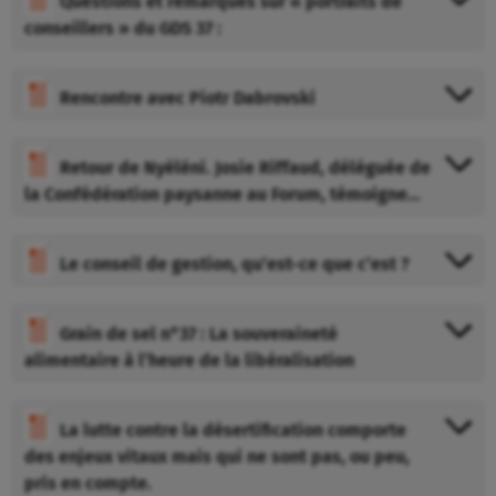
Questions et remarques sur « portraits de
conseillers » du GDS 37 :
Rencontre avec Piotr Dabrovski
Retour de Nyéléni. Josie Riffaud, déléguée de
la Confédération paysanne au Forum, témoigne…
Le conseil de gestion, qu’est-ce que c’est ?
Grain de sel n°37 : La souveraineté
alimentaire à l’heure de la libéralisation
La lutte contre la désertification comporte
des enjeux vitaux mais qui ne sont pas, ou peu,
pris en compte.