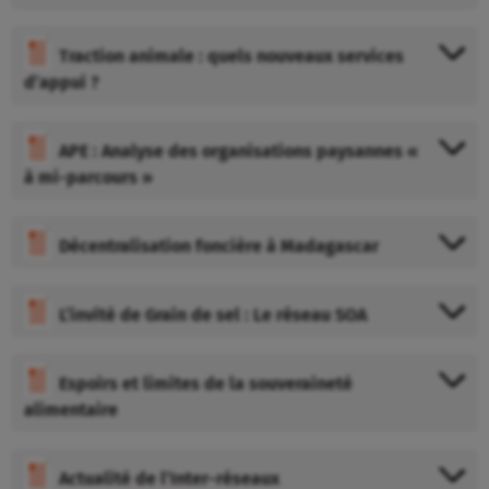
Traction animale : quels nouveaux services
d’appui ?
APE : Analyse des organisations paysannes «
à mi-parcours »
Décentralisation foncière à Madagascar
L’invité de Grain de sel : Le réseau SOA
Espoirs et limites de la souveraineté
alimentaire
Actualité de l’Inter-réseaux