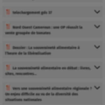
telechargement gds 37
Nord Ouest Cameroun : une OP réussit la
vente groupée de tomates
Dossier : La souveraineté alimentaire à
l’heure de la libéralisation
La souveraineté alimentaire en débat : livres,
sites, rencontres…
Vers une souveraineté alimentaire régionale ?
Un enjeu difficile au vu de la diversité des
situations nationales