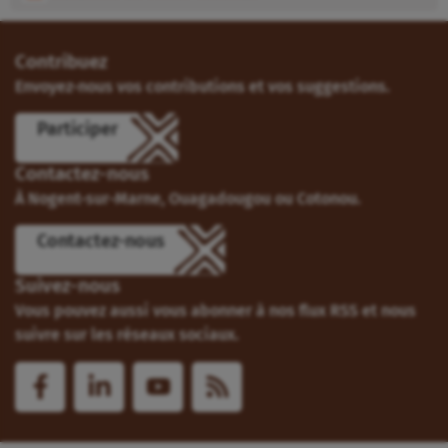
Contribuez
Envoyez-nous vos contributions et vos suggestions.
Participer
Contactez-nous
À Nogent-sur-Marne, Ouagadougou ou Cotonou.
Contactez-nous
Suivez-nous
Vous pouvez aussi vous abonner à nos flux RSS et nous
suivre sur les réseaux sociaux.