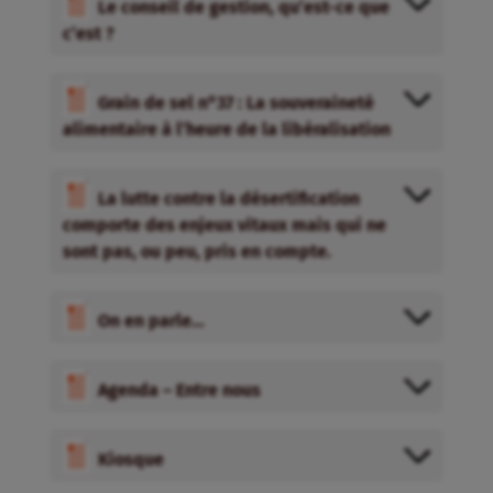
Le conseil de gestion, qu’est-ce que
c’est ?
Grain de sel n°37 : La souveraineté
alimentaire à l’heure de la libéralisation
La lutte contre la désertification
comporte des enjeux vitaux mais qui ne
sont pas, ou peu, pris en compte.
On en parle…
Agenda – Entre nous
Kiosque