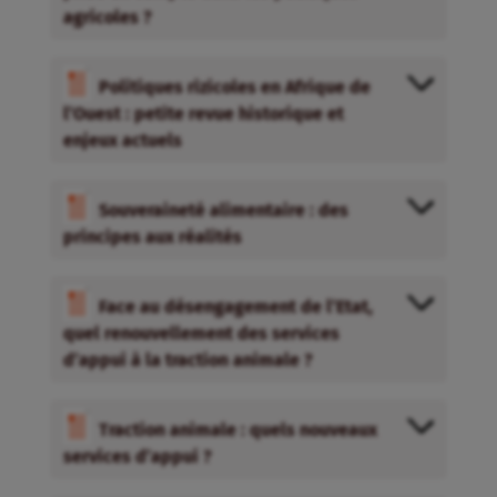
agricoles ?
Politiques rizicoles en Afrique de
l’Ouest : petite revue historique et
enjeux actuels
Souveraineté alimentaire : des
principes aux réalités
Face au désengagement de l’Etat,
quel renouvellement des services
d’appui à la traction animale ?
Traction animale : quels nouveaux
services d’appui ?