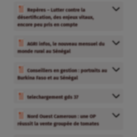
Repères – Lutter contre la
désertification, des enjeux vitaux,
encore peu pris en compte
AGRI infos, le nouveau mensuel du
monde rural au Sénégal
Conseillers en gestion : portraits au
Burkina Faso et au Sénégal
telechargement gds 37
Nord Ouest Cameroun : une OP
réussit la vente groupée de tomates