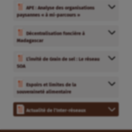
APE : Analyse des organisations
paysannes « à mi-parcours »
Décentralisation foncière à
Madagascar
L’invité de Grain de sel : Le réseau
SOA
Espoirs et limites de la
souveraineté alimentaire
Actualité de l’Inter-réseaux