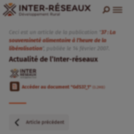
Ceci est un article de la publication "
37 : La
souveraineté alimentaire à l’heure de la
libéralisation
", publiée
le
14
février
2007
.
Actualité de l’Inter-réseaux
Accéder au document "GdS37_1"
(0.2MB)
Article précédent