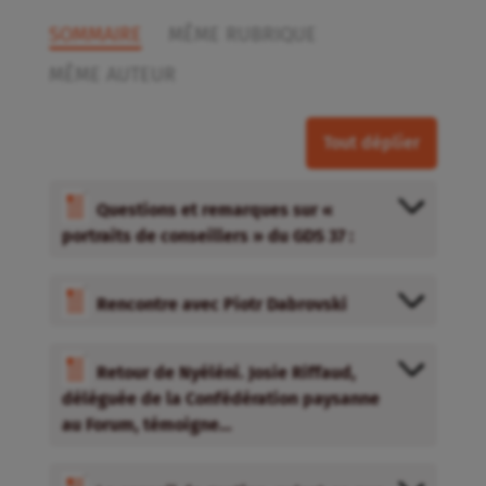
SOMMAIRE
MÊME RUBRIQUE
MÊME AUTEUR
Tout déplier
Questions et remarques sur «
portraits de conseillers » du GDS 37 :
Rencontre avec Piotr Dabrovski
Retour de Nyéléni. Josie Riffaud,
déléguée de la Confédération paysanne
au Forum, témoigne…