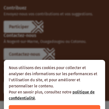
Contribuez
Envoyez-nous vos contributions et vos suggestions.
Participer
Contactez-nous
À Nogent-sur-Marne, Ouagadougou ou Cotonou.
Contactez-nous
Suivez-nous
Nous utilisons des cookies pour collecter et
Vous pouvez aussi vous abonner à nos flux RSS et nous
analyser des informations sur les performances et
suivre sur les réseaux sociaux.
l'utilisation du site, et pour améliorer et
personnaliser le contenu.
Pour en savoir plus, consultez notre
politique de
confidentialité
.