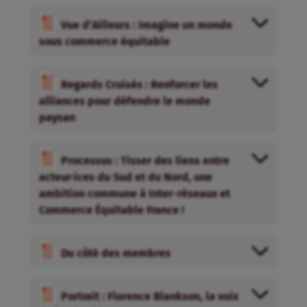
Vue d’Ailleurs : Imagine un monde
sous commerce équitable
Regards Croisés : Renforcer les
alliances pour défendre le monde
paysan
Processus : Tisser des liens entre
acteur·ices du Sud et du Nord, une
ambition commune à Inter-réseaux et
Commerce Équitable France !
Du côté des membres
Portrait : Florence Blankson, la voix