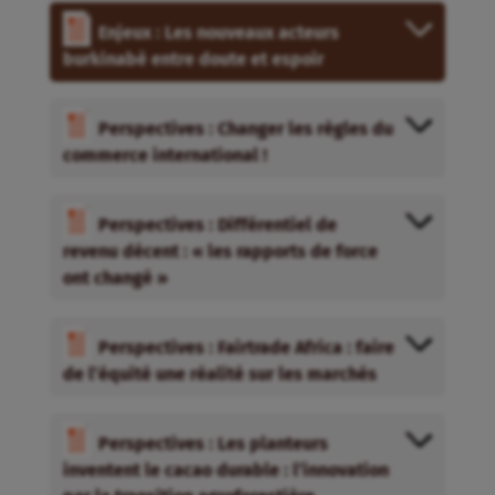
Enjeux : Les nouveaux acteurs
burkinabè entre doute et espoir
Perspectives : Changer les règles du
commerce international !
Perspectives : Différentiel de
revenu décent : « les rapports de force
ont changé »
Perspectives : Fairtrade Africa : faire
de l’équité une réalité sur les marchés
Perspectives : Les planteurs
inventent le cacao durable : l’innovation