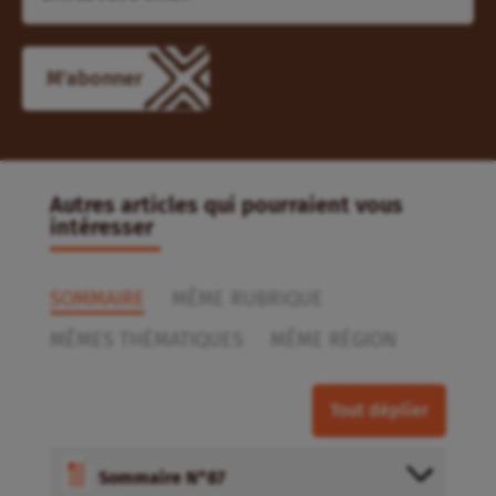
M'abonner
Autres articles qui pourraient vous
intéresser
SOMMAIRE
MÊME RUBRIQUE
MÊMES THÉMATIQUES
MÊME RÉGION
Tout déplier
Sommaire N°87