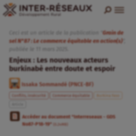
Ceci est un article de la publication "
Grain de
sel N°87 : Le commerce équitable en action(s)
",
publiée
le
11
mars
2025
.
Enjeux : Les nouveaux acteurs
burkinabè entre doute et espoir
Issaka Sommandé (PNCE-BF)
Conflits, insécurité
Commerce équitable
Burkina Faso
Article
Accéder au document "Interreseaux - GDS
No87-P18-19"
(0.24MB)