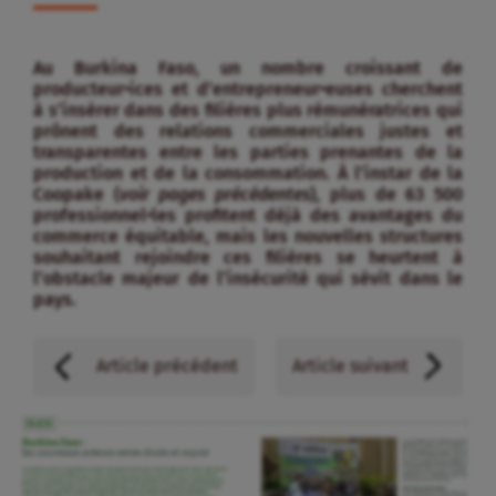
Au Burkina Faso, un nombre croissant de
producteur•ices et d’entrepreneur•euses cherchent
à s’insérer dans des filières plus rémunératrices qui
prônent des relations commerciales justes et
transparentes entre les parties prenantes de la
production et de la consommation. À l’instar de la
Coopake (
voir pages précédentes
), plus de 63 500
professionnel•les profitent déjà des avantages du
commerce équitable, mais les nouvelles structures
souhaitant rejoindre ces filières se heurtent à
l’obstacle majeur de l’insécurité qui sévit dans le
pays.
Article précédent
Article suivant