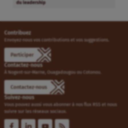
du leadership
Contribuez
Envoyez-nous vos contributions et vos suggestions.
Participer
Contactez-nous
À Nogent-sur-Marne, Ouagadougou ou Cotonou.
Contactez-nous
Suivez-nous
Vous pouvez aussi vous abonner à nos flux RSS et nous
suivre sur les réseaux sociaux.