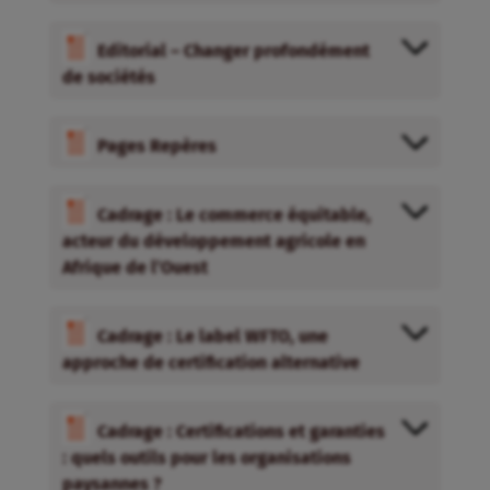
Editorial – Changer profondément
de sociétés
Pages Repères
Cadrage : Le commerce équitable,
acteur du développement agricole en
Afrique de l’Ouest
Cadrage : Le label WFTO, une
approche de certification alternative
Cadrage : Certifications et garanties
: quels outils pour les organisations
paysannes ?