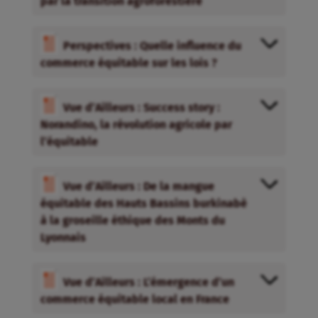
par la transition agroforestière
Perspectives : Quelle influence du
commerce équitable sur les lois ?
Vue d’Ailleurs : Success story :
Norandino, la révolution agricole par
l’équitable
Vue d’Ailleurs : De la mangue
équitable des Hauts Bassins burkinabè
à la groseille éthique des Monts du
Lyonnais
Vue d’Ailleurs : L’émergence d’un
commerce équitable local en France