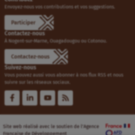
Envoyez-nous vos contributions et vos suggestions.
Participer
Contactez-nous
À Nogent-sur-Marne, Ouagadougou ou Cotonou.
Contactez-nous
Suivez-nous
Vous pouvez aussi vous abonner à nos flux RSS et nous
suivre sur les réseaux sociaux.
Site web réalisé avec le soutien de l’Agence
Française de Développement