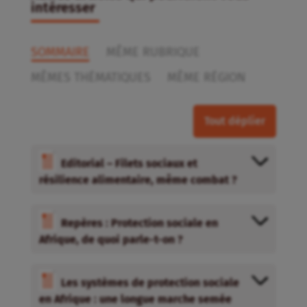
intéresser
SOMMAIRE
MÊME RUBRIQUE
MÊMES THÉMATIQUES
MÊME RÉGION
Tout déplier
Editorial – Filets sociaux et
résilience alimentaire, même combat ?
Repères : Protection sociale en
Afrique, de quoi parle-t-on ?
Les systèmes de protection sociale
en Afrique : une longue marche semée