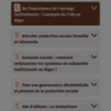
De l’importance de l’ancrage
institutionnel : l’exemple de l’I3N au
Niger
Articuler protection sociale formelle
et informelle
Inclusion sociale : comment
redynamiser les systèmes de solidarités
traditionnels au Niger ?
Pour une gouvernance décentralisée
et pérenne de la protection sociale
Vue d’ailleurs : Le mutualisme