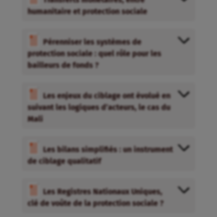
humanitaire et protection sociale
Pérenniser les systèmes de
protection sociale : quel rôle pour les
bailleurs de fonds ?
Les enjeux du ciblage ont évolué en
suivant les logiques d’acteurs, le cas du
Mali
Les bilans simplifiés : un instrument
de ciblage qualitatif
Les Registres Nationaux Uniques,
clé de voûte de la protection sociale ?