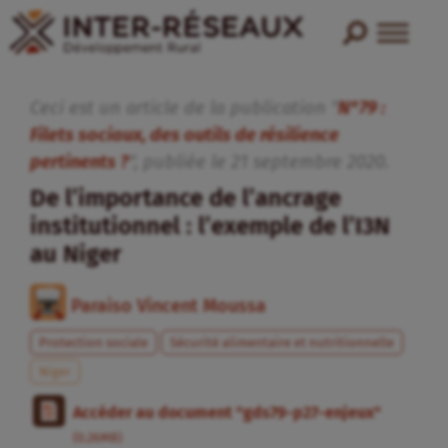
Ceci est un article de la publication "
N°79 :
Filets sociaux, des outils de résilience
pertinents ?
", publiée
le
21
septembre
2020
.
De l’importance de l’ancrage
institutionnel : l’exemple de l’I3N
au Niger
Paraiso Vincent Moussa
Protection sociale
Sécurité alimentaire et nutritionnelle
Niger
Accéder au document "gds79-p27-enjeux"
(0.26MB)