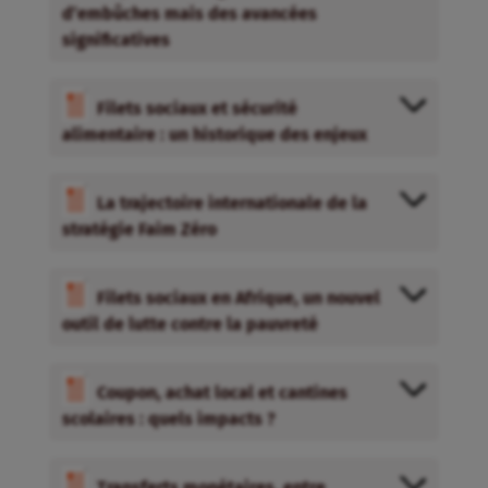
d’embûches mais des avancées
significatives
Filets sociaux et sécurité
alimentaire : un historique des enjeux
La trajectoire internationale de la
stratégie Faim Zéro
Filets sociaux en Afrique, un nouvel
outil de lutte contre la pauvreté
Coupon, achat local et cantines
scolaires : quels impacts ?
Transferts monétaires, entre