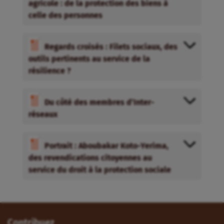
agricole : de la protection des biens à
celle des personnes
Regards croisés : Filets sociaux, des
outils pertinents au service de la
résilience ?
Du côté des membres d’Inter-
réseaux
Portrait : Aboubakar Koto-Yerima,
des revendications citoyennes au
service du droit à la protection sociale
Contribuez