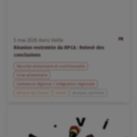
FR
5
mai
2026
dans
Veille
Réunion restreinte du RPCA : Relevé des
conclusions
Sécurité alimentaire et nutritionnelle
Crise alimentaire
Commerce régional / intégration régionale
Afrique de l’Ouest
Sahel
Analyse, synthèse