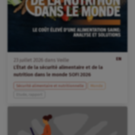
EN
23
juillet
2026
dans
Veille
L’État de la sécurité alimentaire et de la
nutrition dans le monde SOFI 2026
Sécurité alimentaire et nutritionnelle
Monde
Etude, rapport