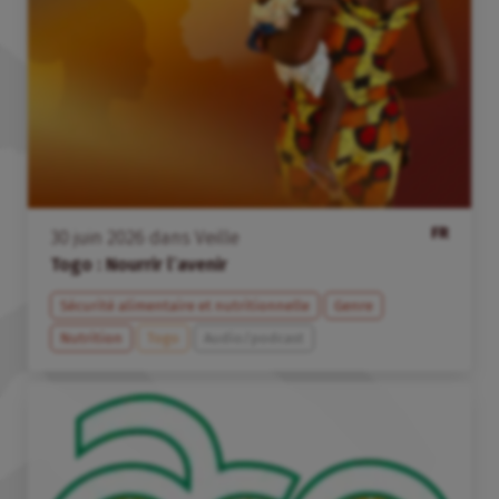
FR
30
juin
2026
dans
Veille
Togo : Nourrir l’avenir
Sécurité alimentaire et nutritionnelle
Genre
Nutrition
Togo
Audio/podcast