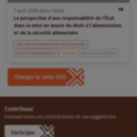
FR
1
avril
2026
dans
Veille
La perspective d’une responsabilité de l’État
dans la mise en œuvre du droit à l’alimentation
et de la sécurité alimentaire
Sécurité alimentaire et nutritionnelle
Droit à l’alimentation
Monde
Article scientifique
Charger la suite
(86)
Contribuez
Envoyez-nous vos contributions et vos suggestions.
Participer