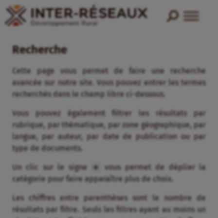
Recherche
Cette page vous permet de faire une recherche
avancée sur notre site. Vous pouvez entrer les termes
recherchés dans le champ libre ci-dessous.
Vous pouvez également filtrer les résultats par
rubrique, par thématique, par zone géographique, par
langue, par auteur, par date de publication ou par
type de documents.
Un clic sur le signe
vous permet de déplier la
catégorie pour faire apparaître plus de choix.
Les chiffres entre parenthèses sont le nombre de
résultats par filtre. Seuls les filtres ayant au moins un