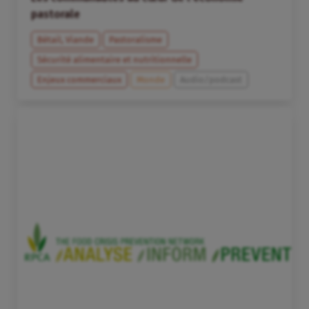
pastorale
Bétail, Viande
Pastoralisme
Sécurité alimentaire et nutritionnelle
Enjeux commerciaux
Monde
Audio/podcast