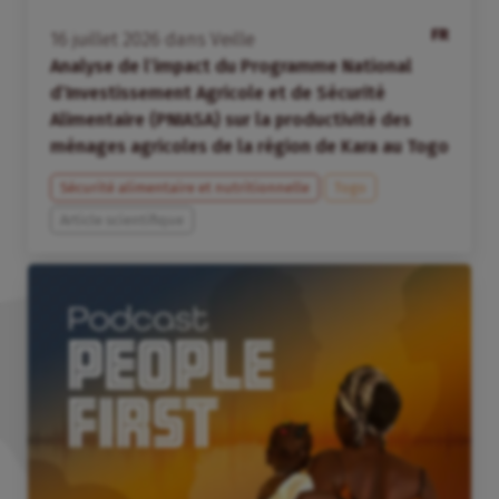
FR
16
juillet
2026
dans
Veille
Analyse de l’impact du Programme National
d’Investissement Agricole et de Sécurité
Alimentaire (PNIASA) sur la productivité des
ménages agricoles de la région de Kara au Togo
Sécurité alimentaire et nutritionnelle
Togo
Article scientifique