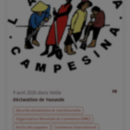
FR
9
avril
2026
dans
Veille
Déclaration de Yaounde
Sécurité alimentaire et nutritionnelle
Organisation Mondiale du Commerce (OMC)
Droits des paysans
Commerce international