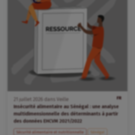
FR
21
juillet
2026
dans
Veille
Insécurité alimentaire au Sénégal : une analyse
multidimensionnelle des déterminants à partir
des données EHCVM 2021/2022
Sécurité alimentaire et nutritionnelle
Sénégal