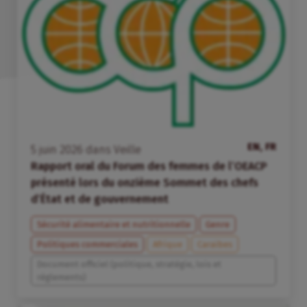
EN, FR
5
juin
2026
dans
Veille
Rapport oral du Forum des femmes de l’OEACP
présenté lors du onzième Sommet des chefs
d’État et de gouvernement
Sécurité alimentaire et nutritionnelle
Genre
Politiques commerciales
Afrique
Caraïbes
Document officiel (politique, stratégie, lois et
règlements)