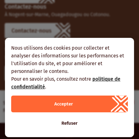
Contactez-nous
À Nogent-sur-Marne, Ouagadougou ou Cotonou.
Contactez-nous
Suivez-nous
Nous utilisons des cookies pour collecter et
Vous pouvez aussi vous abonner à nos flux RSS et nous
analyser des informations sur les performances et
suivre sur les réseaux sociaux.
l'utilisation du site, et pour améliorer et
personnaliser le contenu.
Pour en savoir plus, consultez notre
politique de
confidentialité
.
Site web réalisé avec le soutien de l’Agence
Accepter
Française de Développement
Refuser
Inter-réseaux | Tous droits réservés |
Mentions légales
|
Plan du
site