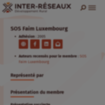
SOS Faim Luxembourg
Adhésion
:
2005
Auteurs recensés pour le membre
:
SOS
Faim Luxembourg
Représenté par
Présentation du membre
Présentation succincte