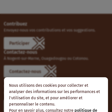
Contribuez
Envoyez-nous vos contributions et vos suggestions.
Participer
Contactez-nous
À Nogent-sur-Marne, Ouagadougou ou Cotonou.
Contactez-nous
Suivez-nous
Nous utilisons des cookies pour collecter et
Vous pouvez aussi vous abonner à nos flux RSS et nous
analyser des informations sur les performances et
suivre sur les réseaux sociaux.
l'utilisation du site, et pour améliorer et
personnaliser le contenu.
Pour en savoir plus, consultez notre
politique de