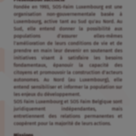
Fondée en 1993, SOS-Faim Luxembourg est une
organisation non-gouvernementale basée à
Luxembourg, active tant au Sud qu’au Nord. Au
Sud, elle entend donner la possibilité aux
populations d’assurer elles-mêmes
l’amélioration de leurs conditions de vie et de
prendre en main leur devenir en soutenant des
initiatives visant à satisfaire les besoins
fondamentaux, épanouir la capacité des
citoyens et promouvoir la construction d’acteurs
autonomes. Au Nord (au Luxembourg), elle
entend sensibiliser et informer la population sur
les enjeux du développement.
SOS Faim Luxembourg et SOS Faim Belgique sont
juridiquement indépendantes, mais
entretiennent des relations permanentes et
coopèrent pour la majorité de leurs actions.
Missions