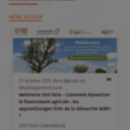
MÊME AUTEUR
FR
23
octobre
2025
dans
Agenda du
développement rural
Webinaire SOS Faim – Comment dynamiser
le financement agricole : les
apprentissages tirés de la démarche AGRI+
?
SOS Faim Luxembourg