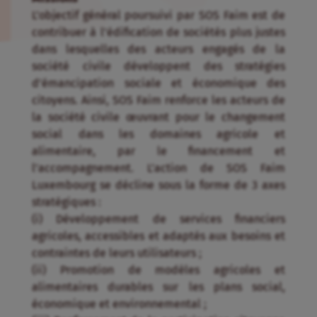
L’objectif général poursuivi par SOS Faim est de
contribuer à l’édification de sociétés plus justes
dans lesquelles des acteurs engagés de la
société civile développent des stratégies
d’émancipation sociale et économique des
citoyens. Ainsi, SOS Faim renforce les acteurs de
la société civile œuvrant pour le changement
social dans les domaines agricole et
alimentaire, par le financement et
l’accompagnement. L’action de SOS Faim
Luxembourg se décline sous la forme de 3 axes
stratégiques :
(i) Développement de services financiers
agricoles, accessibles et adaptés aux besoins et
contraintes de leurs utilisateurs ;
(ii) Promotion de modèles agricoles et
alimentaires durables sur les plans social,
économique et environnemental ;