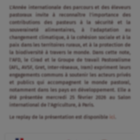
L’Année internationale des parcours et des éleveurs
pastoraux invite à reconnaître l’importance des
contributions des pasteurs à la sécurité et la
souveraineté alimentaires, à l’adaptation au
changement climatique, à la cohésion sociale et à la
paix dans les territoires ruraux, et à la protection de
la biodiversité à travers le monde. Dans cette note,
l’AFD, le Cirad et le Groupe de travail Pastoralisme
(AFL, AVSF, Gret, Inter-réseaux, Iram) expriment leurs
engagements communs à soutenir les acteurs privés
et publics qui accompagnent le monde pastoral,
notamment dans les pays en développement. Elle a
été présentée mercredi 25 février 2026 au Salon
international de l’Agriculture, à Paris.
Le replay de la présentation est disponible
ici
.