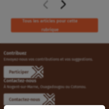
Tous les articles pour cette
rubrique
Contribuez
Envoyez-nous vos contributions et vos suggestions.
Participer
Contactez-nous
À Nogent-sur-Marne, Ouagadougou ou Cotonou.
Contactez-nous
Suivez-nous