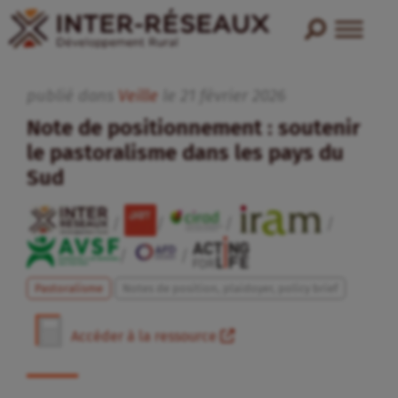
publié dans
Veille
le
21
février
2026
Note de positionnement : soutenir
le pastoralisme dans les pays du
Sud
/
/
/
/
/
/
Pastoralisme
Notes de position, plaidoyer, policy brief
Accéder à la ressource