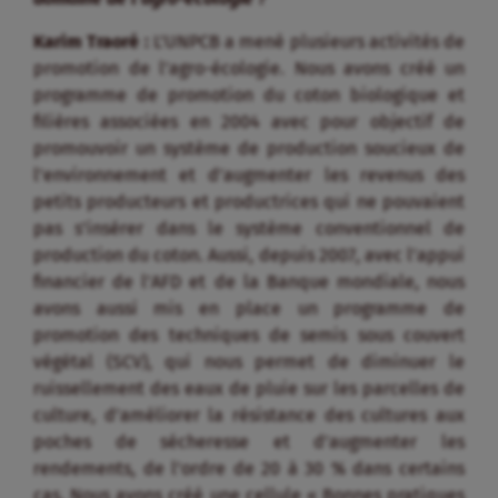
Karim Traoré :
L’UNPCB a mené plusieurs activités de
promotion de l’agro-écologie. Nous avons créé un
programme de promotion du coton biologique et
filières associées en 2004 avec pour objectif de
promouvoir un système de production soucieux de
l’environnement et d’augmenter les revenus des
petits producteurs et productrices qui ne pouvaient
pas s’insérer dans le système conventionnel de
production du coton. Aussi, depuis 2007, avec l’appui
financier de l’AFD et de la Banque mondiale, nous
avons aussi mis en place un programme de
promotion des techniques de semis sous couvert
végétal (SCV), qui nous permet de diminuer le
ruissellement des eaux de pluie sur les parcelles de
culture, d’améliorer la résistance des cultures aux
poches de sécheresse et d’augmenter les
rendements, de l’ordre de 20 à 30 % dans certains
cas. Nous avons créé une cellule « Bonnes pratiques