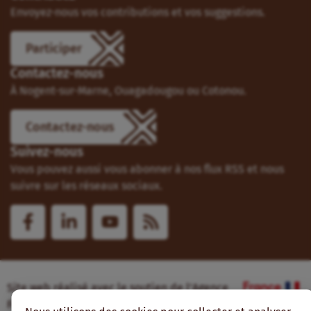
Envoyez-nous vos contributions et vos suggestions.
Participer
Contactez-nous
À Nogent-sur-Marne, Ouagadougou ou Cotonou.
Contactez-nous
Suivez-nous
Vous pouvez aussi vous abonner à nos flux RSS et nous
suivre sur les réseaux sociaux.
Site web réalisé avec le soutien de l’Agence
Française de Développement