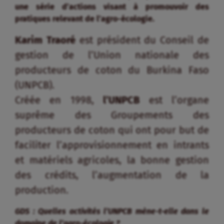
une série d’actions visant à promouvoir des
pratiques relevant de l’agro-écologie.
Karim Traoré
est président du Conseil de
gestion de l’Union nationale des
producteurs de coton du Burkina Faso
(UNPCB).
Créée en 1998,
l’UNPCB
est l’organe
suprême des Groupements des
producteurs de coton qui ont pour but de
faciliter l’approvisionnement en intrants
et matériels agricoles, la bonne gestion
des crédits, l’augmentation de la
production.
GDS : Quelles activités l’UNPCB mène-t-elle dans le
domaine de l’agro-écologie ?