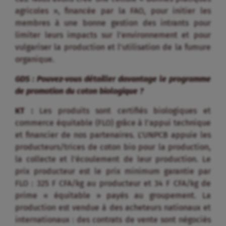
agricoles », financée par la FAO, pour initier les
membres à une bonne gestion des intrants pour
limiter leurs impacts sur l’environnement et pour
vulgariser la production et l’utilisation de la fumure
organique.
GDS : Pouvez-vous détailler davantage le programme
de promotion du coton biologique ?
KT :
Les produits sont certifiés biologiques et
commerce équitable (FLO) grâce à l’appui technique
et financier de nos partenaires. L’UNPCB appuie les
producteurs/trices de coton bio pour la production,
la collecte et l’écoulement de leur production. Le
prix producteur est le prix minimum garantie par
FLO : 325 F CFA/kg au producteur et 34 F CFA/kg de
prime « équitable » payés au groupement. La
production est vendue à des acheteurs nationaux et
internationaux : des contrats de vente sont négociés