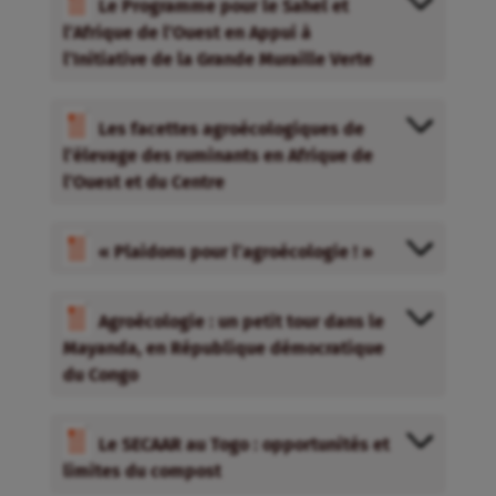
Le Programme pour le Sahel et
l’Afrique de l’Ouest en Appui à
l’Initiative de la Grande Muraille Verte
Les facettes agroécologiques de
l’élevage des ruminants en Afrique de
l’Ouest et du Centre
« Plaidons pour l’agroécologie ! »
Agroécologie : un petit tour dans le
Mayanda, en République démocratique
du Congo
Le SECAAR au Togo : opportunités et
limites du compost