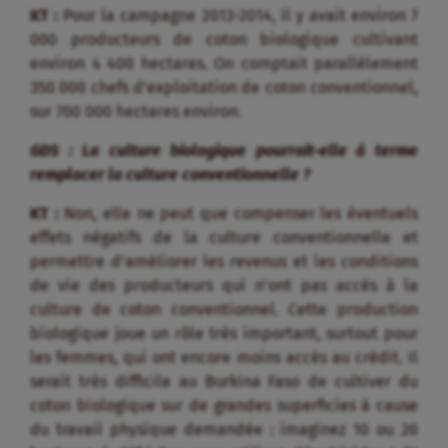
KT :
Pour la campagne 2013-2014, il y avait environ 7
000 producteurs de coton biologique cultivant
environ 4 400 hectares. On comptait parallèlement
350 000 chefs d’exploitation de coton conventionnel,
sur 700 000 hectares environ.
GDS : La culture biologique pourrait-elle à terme
remplacer la culture conventionnelle ?
KT :
Non, elle ne peut que compenser les éventuels
effets négatifs de la culture conventionnelle et
permettre d’améliorer les revenus et les conditions
de vie des producteurs qui n’ont pas accès à la
culture de coton conventionnel. Cette production
biologique joue un rôle très important, surtout pour
les femmes, qui ont encore moins accès au crédit. Il
serait très difficile au Burkina Faso de cultiver du
coton biologique sur de grandes superficies à cause
du travail physique demandée : imaginez 10 ou 20