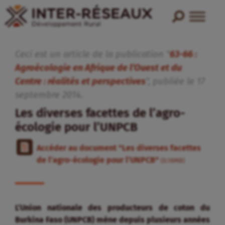
Ceci est un article de la publication "
63-66 :
Agroécologie en Afrique de l’Ouest et du
Centre : réalités et perspectives
", publiée
le
17
septembre
2014
.
Les diverses facettes de l’agro-
écologie pour l’UNPCB
Accéder au document "Les diverses facettes
de l’agro-écologie pour l’UNPCB"
(0.18MB)
L’Union nationale des producteurs de coton du
Burkina Faso (UNPCB) mène depuis plusieurs années