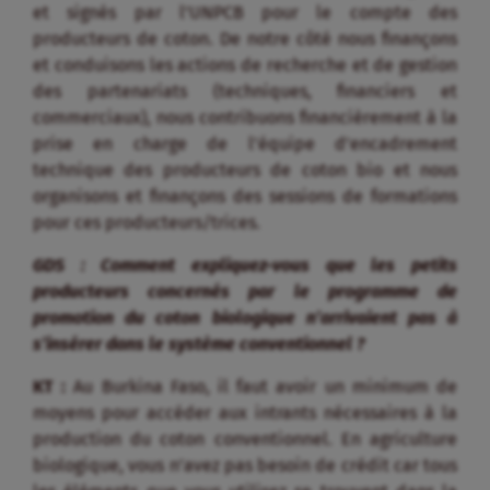
et signés par l’UNPCB pour le compte des
producteurs de coton. De notre côté nous finançons
et conduisons les actions de recherche et de gestion
des partenariats (techniques, financiers et
commerciaux), nous contribuons financièrement à la
prise en charge de l’équipe d’encadrement
technique des producteurs de coton bio et nous
organisons et finançons des sessions de formations
pour ces producteurs/trices.
GDS : Comment expliquez-vous que les petits
producteurs concernés par le programme de
promotion du coton biologique n’arrivaient pas à
s’insérer dans le système conventionnel ?
KT :
Au Burkina Faso, il faut avoir un minimum de
moyens pour accéder aux intrants nécessaires à la
production du coton conventionnel. En agriculture
biologique, vous n’avez pas besoin de crédit car tous