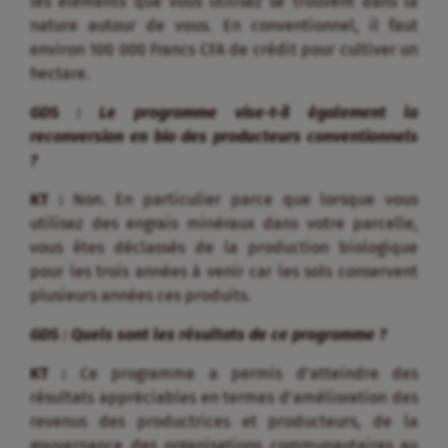
les éléments que vous utilisez se trouvent dans la
nature autour de vous. En conventionnel, il faut
environ 100 000 Francs CFA de crédit pour cultiver un
hectare.
GDS : Le programme vise-t-il également la
reconversion en bio des producteurs conventionnels
?
KT :
Non. En particulier parce que lorsque vous
utilisez des engrais minéraux dans votre parcelle,
vous êtes déclassés de la production biologique
pour les trois années à venir car les sols conservent
plusieurs années ces produits.
GDS : Quels sont les résultats de ce programme ?
KT :
Ce programme a permis d’atteindre des
résultats appréciables en termes d’amélioration des
revenus des productrices et producteurs, de la
gouvernance des organisations communautaires au