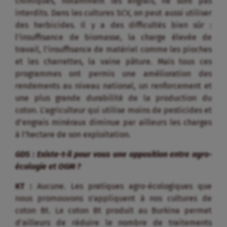
chimiques, notamment les engrais, ne sont pas
interdits. Dans les cultures SCV, on peut aussi utiliser
des herbicides. Il y a des difficultés bien sûr :
l’insuffisance de biomasse, la charge élevée de
travail, l’insuffisance de matériel comme les pioches
et les charrettes, la vaine pâture. Mais tous ces
programmes ont permis une amélioration des
rendements au niveau national, un renforcement et
une plus grande durabilité de la production du
coton. L’agriculteur qui utilise moins de pesticides et
d’engrais minéraux diminue par ailleurs les charges
à l’hectare de son exploitation.
GDS : Existe-t-il pour vous une opposition entre agro-
écologie et OGM ?
KT :
Aucune. Les pratiques agro-écologiques que
nous promouvons s’appliquent à nos cultures de
coton Bt. Le coton Bt produit au Burkina permet
d’ailleurs de réduire le nombre de traitements