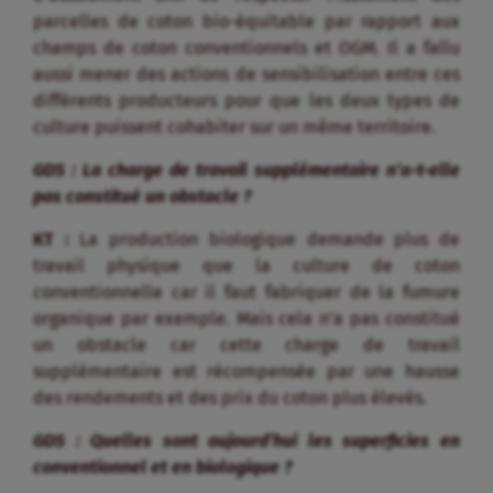
parcelles de coton bio-équitable par rapport aux
champs de coton conventionnels et OGM. Il a fallu
aussi mener des actions de sensibilisation entre ces
différents producteurs pour que les deux types de
culture puissent cohabiter sur un même territoire.
GDS : La charge de travail supplémentaire n’a-t-elle
pas constitué un obstacle ?
KT :
La production biologique demande plus de
travail physique que la culture de coton
conventionnelle car il faut fabriquer de la fumure
organique par exemple. Mais cela n’a pas constitué
un obstacle car cette charge de travail
supplémentaire est récompensée par une hausse
des rendements et des prix du coton plus élevés.
GDS : Quelles sont aujourd’hui les superficies en
conventionnel et en biologique ?