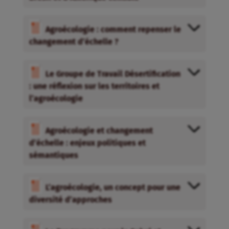
Agroécologie : comment repenser le
changement d’échelle ?
Le Groupe de Travail Désertification
: une réflexion sur les territoires et
l’agroécologie
Agroécologie et changement
d’échelle : enjeux politiques et
sémantiques
L’agroécologie, un concept pour une
diversité d’approches