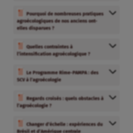
Pourquoi de nombreuses pratiques
agroécologiques de nos anciens ont-
elles disparues ?
Quelles contraintes à
l’intensification agroécologique ?
Le Programme Rime-PAMPA : des
SCV à l’agroécologie
Regards croisés : quels obstacles à
l’agroécologie ?
Changer d’échelle : expériences du
Brésil et d’Amérique centrale