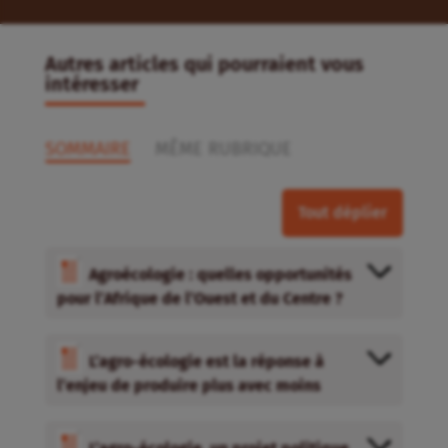
Autres articles qui pourraient vous
intéresser
SOMMAIRE
MÊME RUBRIQUE
Tout déplier
Agroécologie : quelles opportunités
pour l’Afrique de l’Ouest et du Centre ?
L’agro-écologie est la réponse à
l’enjeu de produire plus avec moins