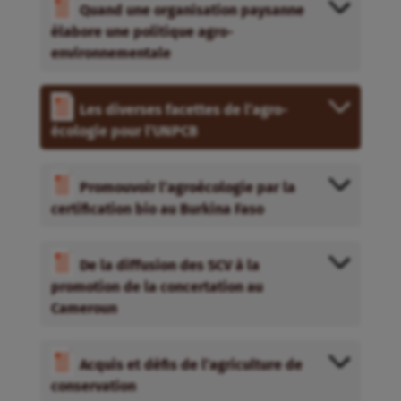
Quand une organisation paysanne
élabore une politique agro-
environnementale
Les diverses facettes de l’agro-
écologie pour l’UNPCB
Promouvoir l’agroécologie par la
certification bio au Burkina Faso
De la diffusion des SCV à la
promotion de la concertation au
Cameroun
Acquis et défis de l’agriculture de
conservation