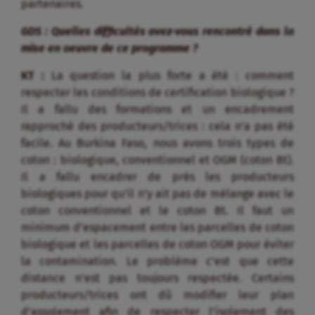
partenaires.
GDS : Quelles difficultés avez-vous rencontré dans la
mise en oeuvre de ce programme ?
KT :
La question la plus forte a été : comment
respecter les conditions de certification biologique ?
Il a fallu des formations et un encadrement
rapproché des producteurs/trices : cela n’a pas été
facile. Au Burkina Faso, nous avons trois types de
coton : biologique, conventionnel et OGM (coton Bt).
Il a fallu encadrer de près les producteurs
biologiques pour qu’il n’y ait pas de mélange avec le
coton conventionnel et le coton Bt. Il faut un
minimum d’espacement entre les parcelles de coton
biologique et les parcelles de coton OGM pour éviter
la contamination. Le problème c’est que cette
distance n’est pas toujours respectée. Certains
producteurs/trices ont dû modifier leur plan
d’assolement afin de respecter l’isolement des