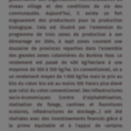
niveau village et des conditions de vie des
communautés. Aujourd’hui, il existe un fort
engouement des producteurs pour la production
biologique. Cela est illustré par l’extension du
programme de trois zones de production à son
démarrage en 2004, à sept zones couvrant une
douzaine de provinces reparties dans l’ensemble
des grandes zones cotonnières du Burkina Faso. Le
rendement est passé de 400 kg/hectare à une
moyenne de 500 à 550 kg/ha. En conventionnel, on a
un rendement moyen de 1 000 kg/ha mais le prix au
kilo du coton bio est au moins 100 Francs plus élevé
que celui du coton conventionnel. Des infrastructures
socio-économiques (centre d’alphabétisation,
réalisation de forage, cantines et fournitures
scolaires, infrastructures de stockage…) ont été
réalisées avec des investissements financés grâce à
la prime équitable et à l’appui de certains