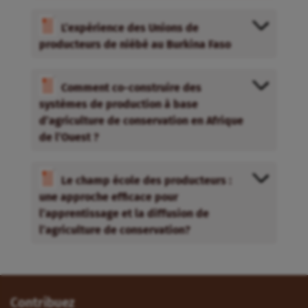
L’expérience des Unions de
producteurs de niébé au Burkina Faso
Comment co-construire des
systèmes de production à base
d’agriculture de conservation en Afrique
de l’Ouest ?
Le champ école des producteurs :
une approche efficace pour
l’apprentissage et la diffusion de
l’agriculture de conservation?
Contribuez