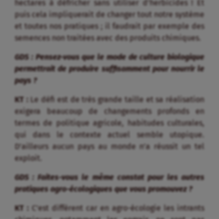
hectares à défricher sans utiliser d’herbicides ! Et
puis cela impliquerait de changer tout notre système
et toutes nos pratiques ; il faudrait par exemple des
semences non traitées avec des produits chimiques.
GDS : Pensez-vous que le mode de culture biologique
permettrait de produire suffisamment pour nourrir le
pays ?
KT :
Le défi est de très grande taille et sa réalisation
exigera beaucoup de changements profonds en
termes de politique agricole, habitudes culturales,
qui dans le contexte actuel semble utopique.
D’ailleurs aucun pays au monde n’a réussit un tel
exploit.
GDS : Faites-vous le même constat pour les autres
pratiques agro-écologiques que vous promouvez ?
KT :
C’est différent car en agro-écologie les intrants