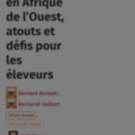
en Afrique
de l’Ouest,
atouts et
défis pour
les
éleveurs
Bernard Bonnet
/
Bertrand Guibert
Bétail, Viande
Afrique de l’Ouest