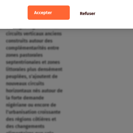
bétail constitue un
facteur important
Accepter
Refuser
d’intégration des
échanges régionaux. Aux
circuits verticaux anciens
construits autour des
complémentarités entre
zones pastorales
septentrionales et zones
littorales plus densément
peuplées, s’ajoutent de
nouveaux circuits
horizontaux nés autour de
la forte demande
nigériane ou encore de
l’urbanisation croissante
des régions côtières et
des changements