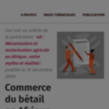
A PROPOS
PAGES THÉMATIQUES
PUBLICATIONS
Ceci est un article de
la publication "
48 :
Mécanisation et
motorisation agricole
en Afrique : entre
mythe et réalités
",
publiée
le
15
décembre
2009
.
Commerce
du bétail