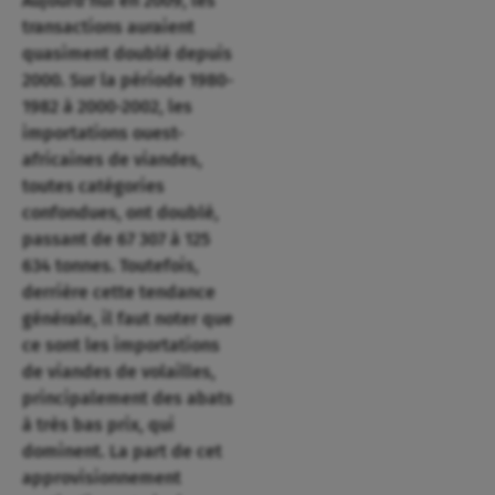
Aujourd’hui en 2009, les
transactions auraient
quasiment doublé depuis
2000. Sur la période 1980-
1982 à 2000-2002, les
importations ouest-
africaines de viandes,
toutes catégories
confondues, ont doublé,
passant de 67 307 à 125
634 tonnes. Toutefois,
derrière cette tendance
générale, il faut noter que
ce sont les importations
de viandes de volailles,
principalement des abats
à très bas prix, qui
dominent. La part de cet
approvisionnement