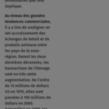
alimentaires que cela
implique.
Au niveau des grandes
tendances commerciales
,
il y a lieu de souligner un
net accroissement des
échanges de bétail et de
produits animaux entre
les pays de la sous-
région. Durant les deux
dernières décennies, les
transactions de l’élevage
sont en très nette
augmentation. De l’ordre
de 13 millions de dollars
US en 1970, elles sont
passées à 150 millions de
dollars en 2000.