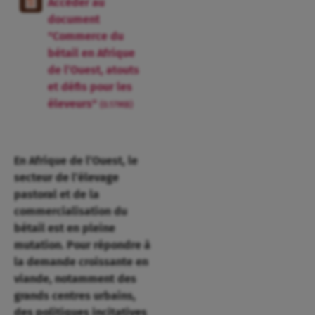
Accéder au
document
"Commerce du
bétail en Afrique
de l’Ouest, atouts
et défis pour les
éleveurs"
(0.17MB)
En Afrique de l’Ouest, le
secteur de l’élevage
pastoral et de la
commercialisation du
bétail est en pleine
mutation. Pour répondre à
la demande croissante en
viande, notamment des
grands centres urbains,
des politiques incitatives