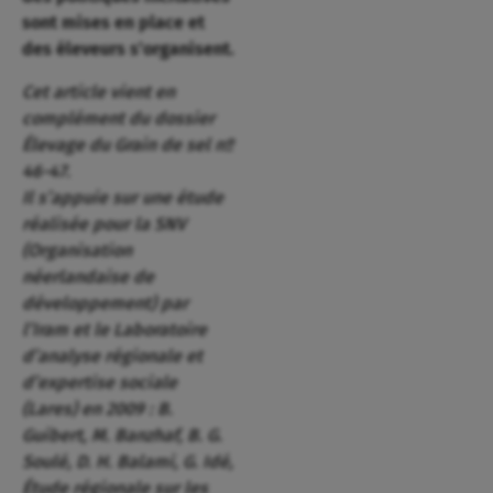
sont mises en place et
des éleveurs s’organisent.
Cet article vient en
complément du dossier
Élevage du Grain de sel nº
46-47.
Il s’appuie sur une étude
réalisée pour la SNV
(Organisation
néerlandaise de
développement) par
l’Iram et le Laboratoire
d’analyse régionale et
d’expertise sociale
(Lares) en 2009 : B.
Guibert, M. Banzhaf, B. G.
Soulé, D. H. Balami, G. Idé,
Étude régionale sur les