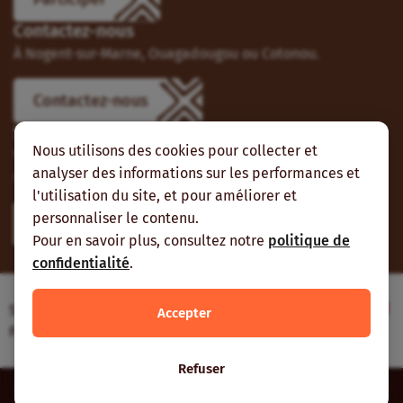
Contactez-nous
À Nogent-sur-Marne, Ouagadougou ou Cotonou.
Contactez-nous
Suivez-nous
Nous utilisons des cookies pour collecter et
Vous pouvez aussi vous abonner à nos flux RSS et nous
analyser des informations sur les performances et
suivre sur les réseaux sociaux.
l'utilisation du site, et pour améliorer et
personnaliser le contenu.
Pour en savoir plus, consultez notre
politique de
confidentialité
.
Site web réalisé avec le soutien de l’Agence
Accepter
Française de Développement
Refuser
Inter-réseaux | Tous droits réservés |
Mentions légales
|
Plan du