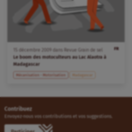
FR
15
décembre
2009
dans
Revue Grain de sel
Le boom des motoculteurs au Lac Alaotra à
Madagascar
Mécanisation - Motorisation
Madagascar
Contribuez
Envoyez-nous vos contributions et vos suggestions.
Participer