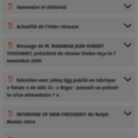
Sommaire et éditorial
Actualité de l’Inter-réseaux
Message de M. MANANGA JEAN HUBERT
TOUSSAINT, président du réseau Simba reçu le 7
novembre 2005
Entretien avec Johny Egg publié en rubrique
« forum » de GDS 33 : « Niger : pouvait-on prévoir
la crise alimentaire ? »
INTERVIEW OF GRIB PRESIDENT: Mr Ralph
Mends-Odro