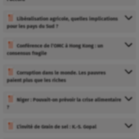
Libéralisation agricole, quelles implications
pour les pays du Sud ?
Conférence de l’OMC à Hong Kong : un
consensus fragile
Corruption dans le monde. Les pauvres
paient plus que les riches
Niger : Pouvait-on prévoir la crise alimentaire
?
L’invité de Grain de sel : K.-S. Gopal