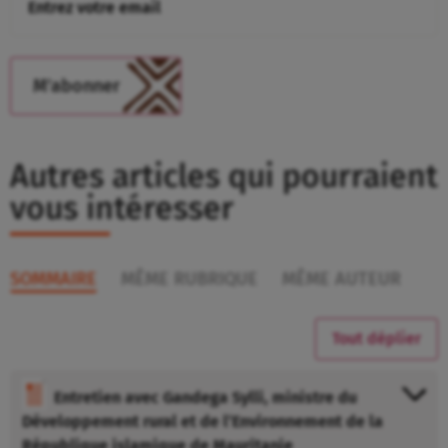
Autres articles qui pourraient
vous intéresser
SOMMAIRE
MÊME RUBRIQUE
MÊME AUTEUR
Tout déplier
Entretien avec Gandega Sylli, ministre du
Développement rural et de l’Environnement de la
République islamique de Mauritanie