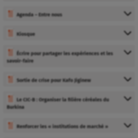
Agenda – Entre nous
Kiosque
Écrire pour partager les expériences et les
savoir-faire
Sortie de crise pour Kafo Jiginew
Le CIC-B : Organiser la filière céréales du
Burkina
Renforcer les « institutions de marché »