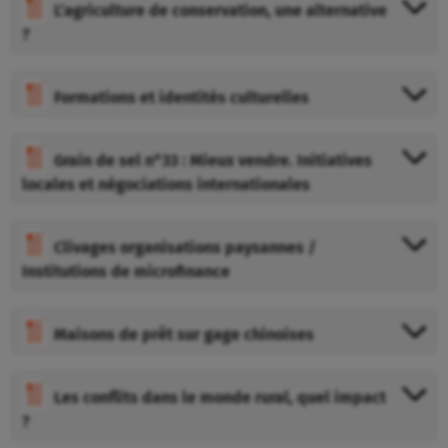
L’agriculture de conservation, une alternative
?
Formations et identités culturelles
Grain de sel n°33 : Mieux vendre. Initiatives
locales et négociations internationales
Clivages organisations paysannes /
Institutions de microfinance
Maisons de prêt sur gage chinoises
Les conflits dans le monde rural, quel impact
?