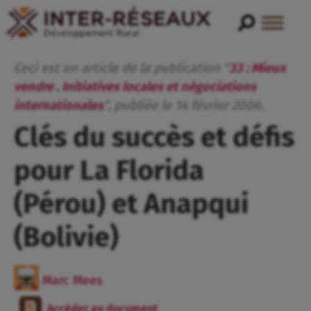
Ceci est un article de la publication "
33 : Mieux
vendre . Initiatives locales et négociations
internationales
", publiée
le
14
février
2006
.
Clés du succès et défis
pour La Florida
(Pérou) et Anapqui
(Bolivie)
Marc Mees
Accéder au document