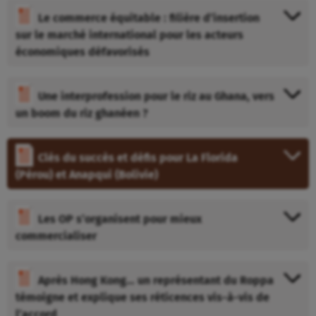
Le commerce équitable : filière d’insertion
sur le marché international pour les acteurs
économiques défavorisés
Une interprofession pour le riz au Ghana, vers
un boom du riz ghanéen ?
Clés du succès et défis pour La Florida
(Pérou) et Anapqui (Bolivie)
Les OP s’organisent pour mieux
commercialiser
Après Hong Kong… un représentant du Roppa
témoigne et explique ses réticences vis-à-vis de
l’accord