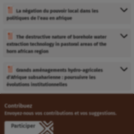
La négation du pouvoir local dans les
politiques de l’eau en afrique
The destructive nature of borehole water
extraction technology in pastoral areas of the
horn african region
Grands aménagements hydro-agricoles
d’Afrique subsaharienne : poursuivre les
évolutions institutionnelles
Contribuez
Envoyez-nous vos contributions et vos suggestions.
Participer