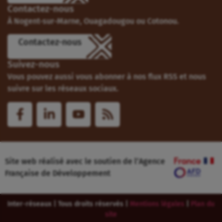
Contactez-nous
À Nogent-sur-Marne, Ouagadougou ou Cotonou.
Contactez-nous
Suivez-nous
Vous pouvez aussi vous abonner à nos flux RSS et nous
suivre sur les réseaux sociaux.
Site web réalisé avec le soutien de l’Agence
Française de Développement
Inter-réseaux | Tous droits réservés |
Mentions légales
|
Plan du
site