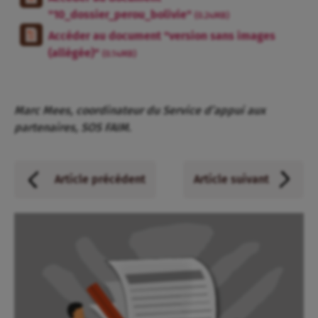
"10_dossier_perou_bolivie"
(0.24MB)
Accéder au document "version sans images
(allégée)"
(0.14MB)
Marc Mees, coordinateur du Service d’appui aux
partenaires, SOS FAIM.
Article précédent
Article suivant