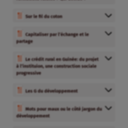
Sur le fil du coton
Capitaliser par l’échange et le
partage
Le crédit rural en Guinée: du projet
à l’instituion, une construction sociale
progressive
Les G du développement
Mots pour maux ou le côté jargon du
développement