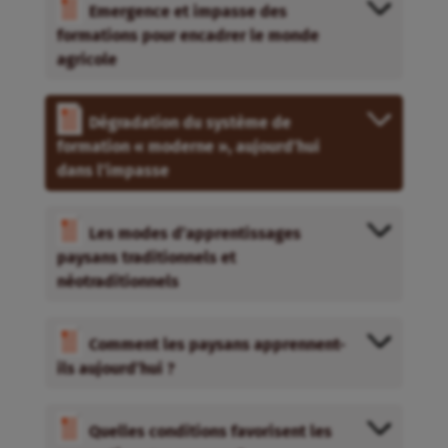
Emergence et impasse des
formations pour encadrer le monde
agricole
Dégradation du système de
formation « moderne », aujourd’hui
dans l’impasse
Les modes d’apprentissages
paysans traditionnels et
néotraditionnels
Comment les paysans apprennent-
ils aujourd’hui ?
Quelles conditions favorisent les