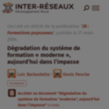
Ceci est un article de la publication "
26 :
Formations paysannes
", publiée
le
21
mars
2004
.
Dégradation du système de
formation « moderne »,
aujourd’hui dans l’impasse
Loic Barbedette
/
Denis Pesche
Formation
Accéder au document "Dégradation du
système de formation "moderne", aujourd’hui
dans l’impasse"
(0.16MB)