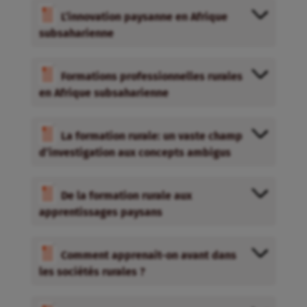
L’innovation paysanne en Afrique
subsaharienne
Formations professionnelles rurales
en Afrique subsaharienne
La formation rurale: un vaste champ
d’investigation aux concepts ambigus
De la formation rurale aux
apprentissages paysans
Comment apprenait-on avant dans
les sociétés rurales ?