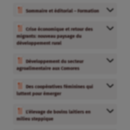
Sommaire et éditorial – Formation
Crise économique et retour des
migrants: nouveau paysage du
développement rural
Développement du secteur
agroalimentaire aux Comores
Des coopératives féminines qui
luttent pour émerger
L’élevage de bovins laitiers en
milieu steppique