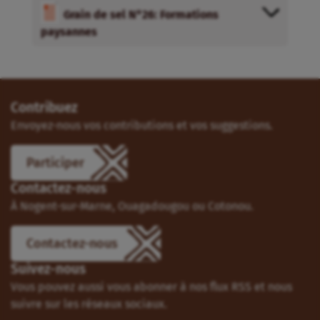
Grain de sel N°26: Formations
paysannes
Contribuez
Envoyez-nous vos contributions et vos suggestions.
Participer
Contactez-nous
À Nogent-sur-Marne, Ouagadougou ou Cotonou.
Contactez-nous
Suivez-nous
Vous pouvez aussi vous abonner à nos flux RSS et nous
suivre sur les réseaux sociaux.