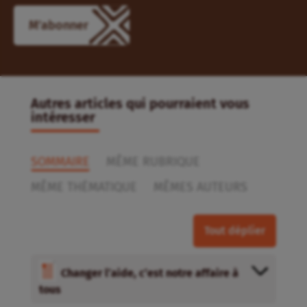
M'abonner
Autres articles qui pourraient vous
intéresser
SOMMAIRE
MÊME RUBRIQUE
MÊME THÉMATIQUE
MÊMES AUTEURS
Tout déplier
Changer l’aide, c’est notre affaire à
tous