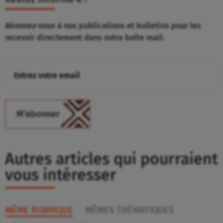
Abonnez-vous à nos publications et bulletins pour les
recevoir directement dans votre boîte mail.
Autres articles qui pourraient
vous intéresser
MÊME RUBRIQUE
MÊMES THÉMATIQUES