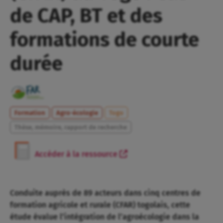
de CAP, BT et des
formations de courte
durée
Formation
Agro-écologie
Togo
Thèse, mémoire, rapport de recherche
Accéder à la ressource
Conduite auprès de 89 acteurs dans cinq centres de
formation agricole et rurale (CFAR) togolais, cette
étude évalue l’intégration de l’agroécologie dans la