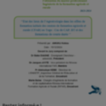
Restez informé⸱e !