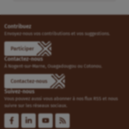
Contribuez
Envoyez-nous vos contributions et vos suggestions.
Participer
Contactez-nous
À Nogent-sur-Marne, Ouagadougou ou Cotonou.
Contactez-nous
Suivez-nous
Vous pouvez aussi vous abonner à nos flux RSS et nous
suivre sur les réseaux sociaux.