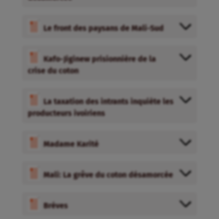
Le front des paysans de Mali-Sud
Kafo-Jiginew prisionnière de la
crise du coton
La taxation des intrants inquiète les
producteurs ivoiriens
Madame Karité
Mali: La grêve du coton désamorcée
Bréves