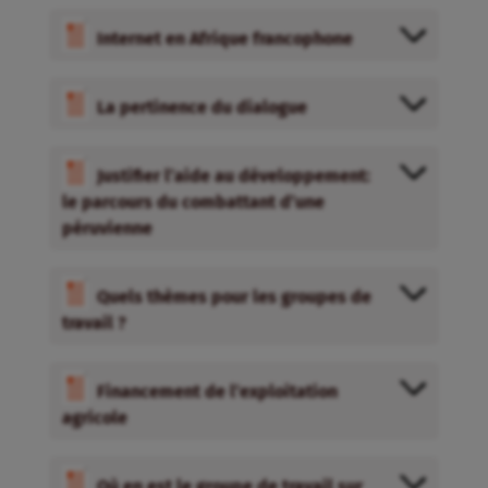
Internet en Afrique francophone
La pertinence du dialogue
Justifier l’aide au développement:
le parcours du combattant d’une
péruvienne
Quels thèmes pour les groupes de
travail ?
Financement de l’exploitation
agricole
Où en est le groupe de travail sur