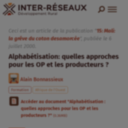
Ceci est un article de la publication "
15: Mali:
la grêve du coton desamorcée
", publiée
le
6
juillet
2000
.
Alphabétisation: quelles approches
pour les OP et les producteurs ?
Alain Bonnassieux
Formation
Afrique de l’Ouest
Accéder au document "Alphabétisation :
quelles approches pour les OP et les
producteurs ?"
(0.36MB)