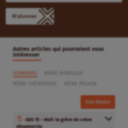
M'abonner
Autres articles qui pourraient vous
intéresser
SOMMAIRE
MÊME RUBRIQUE
MÊME THÉMATIQUE
MÊME RÉGION
Tout déplier
GDS 15 – Mali: la grêve du coton
désamorcée