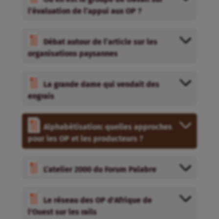
l’évaluation de l’appui aux OP ?
Débat autour de l’article sur les
organisations paysannes
La grande dame qui vendait des
engrais
Alphabétisation: quelles approches
pour les OP et les producteurs ?
L’atelier 2000 du Forum Palabre
Le réseau des OP d'Afrique de
l'Ouest sur les rails