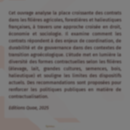
Cet ouvrage analyse la place croissante des contrats
dans les filières agricoles, forestières et halieutiques
françaises, à travers une approche croisée en droit,
économie et sociologie. Il examine comment les
contrats répondent à des enjeux de coordination, de
durabilité et de gouvernance dans des contextes de
transition agroécologique. L’étude met en lumière la
diversité des formes contractuelles selon les filières
(élevage, lait, grandes cultures, semences, bois,
halieutique) et souligne les limites des dispositifs
actuels. Des recommandations sont proposées pour
renforcer les politiques publiques en matière de
contractualisation.
Editions Quae, 2025