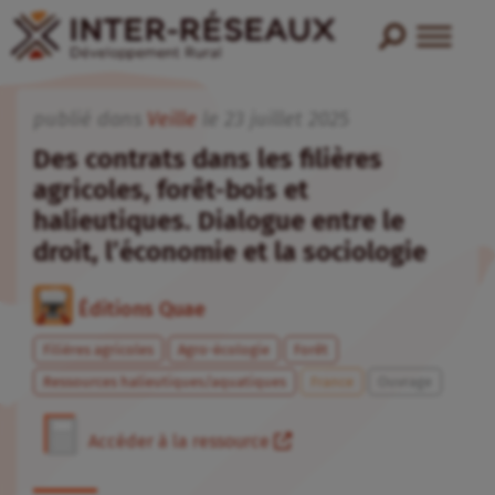
publié dans
Veille
le
23
juillet
2025
Des contrats dans les filières
agricoles, forêt-bois et
halieutiques. Dialogue entre le
droit, l’économie et la sociologie
Éditions Quae
Filières agricoles
Agro-écologie
Forêt
Ressources halieutiques/aquatiques
France
Ouvrage
Accéder à la ressource