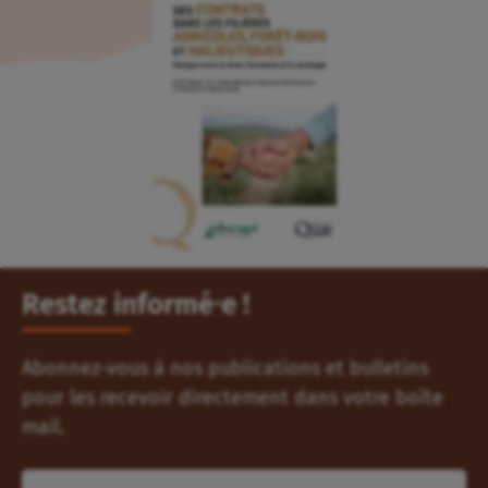
Restez informé⸱e !
Abonnez-vous à nos publications et bulletins
pour les recevoir directement dans votre boîte
mail.