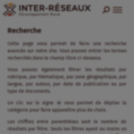
Recherche
Cette page vous permet de faire une recherche
avancée sur notre site. Vous pouvez entrer les termes
recherchés dans le champ libre ci-dessous.
Vous pouvez également filtrer les résultats par
rubrique, par thématique, par zone géographique, par
langue, par auteur, par date de publication ou par
type de documents.
Un clic sur le signe
vous permet de déplier la
catégorie pour faire apparaître plus de choix.
Les chiffres entre parenthèses sont le nombre de
résultats par filtre. Seuls les filtres ayant au moins un