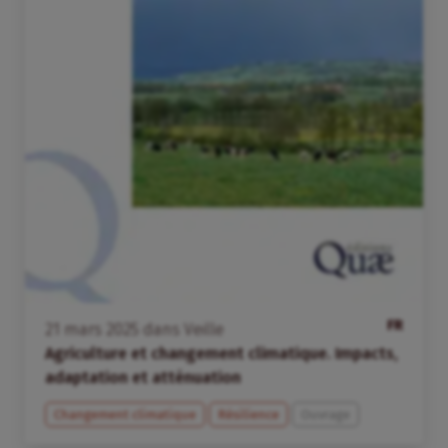
FR
21
mars
2025
dans
Veille
Agriculture et changement climatique. Impacts,
adaptation et atténuation
Changement climatique
Résilience
Ouvrage