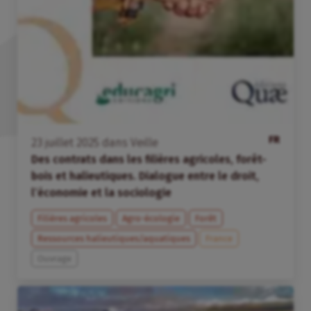
FR
23
juillet
2025
dans
Veille
Des contrats dans les filières agricoles, forêt-
bois et halieutiques. Dialogue entre le droit,
l’économie et la sociologie
Filières agricoles
Agro-écologie
Forêt
Ressources halieutiques/aquatiques
France
Ouvrage