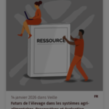
FR
14
janvier
2026
dans
Veille
Futurs de l’élevage dans les systèmes agri-