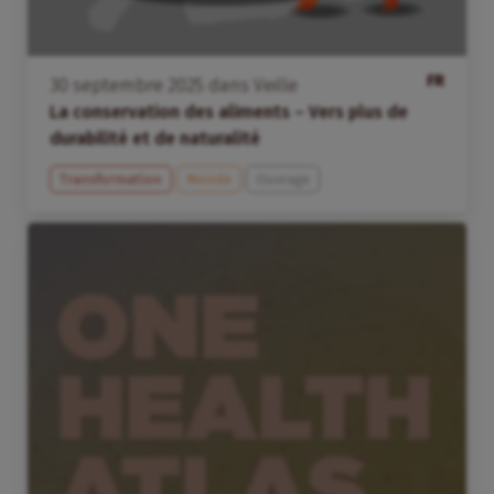
FR
30
septembre
2025
dans
Veille
La conservation des aliments – Vers plus de
durabilité et de naturalité
Transformation
Monde
Ouvrage