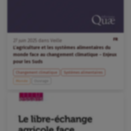
FR
27
juin
2025
dans
Veille
L’agriculture et les systèmes alimentaires du
monde face au changement climatique – Enjeux
pour les Suds
Changement climatique
Systèmes alimentaires
Monde
Ouvrage