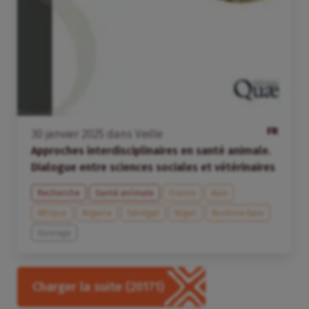
FR
30
janvier
2025
dans
Veille
Approches interdisciplinaires en santé animale.
Dialogue entre sciences sociales et vétérinaires
Recherche
Santé animale
France
Asie
Afrique
Nigeria
Sénégal
Niger
Burkina Faso
Ouvrage
Charger la suite
(20171)