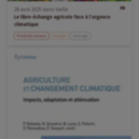
FR
28
avril
2025
dans
Veille
Le libre-échange agricole face à l’urgence
climatique
Produits locaux
Europe
Ouvrage