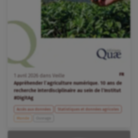
FR
1
avril
2026
dans
Veille
Appréhender l’agriculture numérique. 10 ans de
recherche interdisciplinaire au sein de l’Institut
#DigitAg
Accès aux données
Statistiques et données agricoles
Monde
Ouvrage