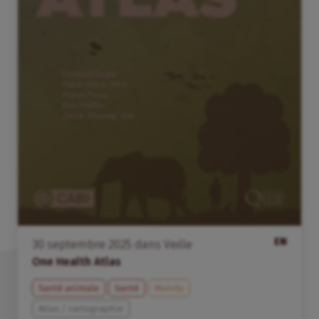
EN
30
septembre
2025
dans
Veille
One Health Atlas
Santé animale
Santé
Monde
Atlas / cartographie