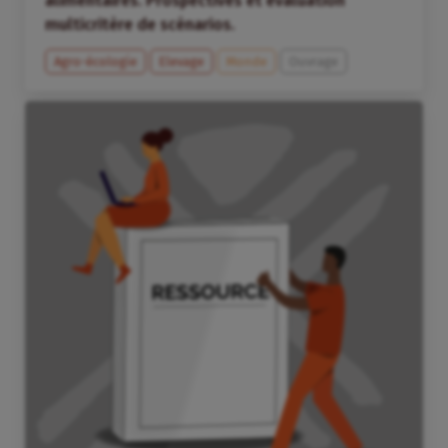
alimentaires. Prospectives et évaluation
multicritère de scénarios.
Agro-écologie
Elevage
Monde
Ouvrage