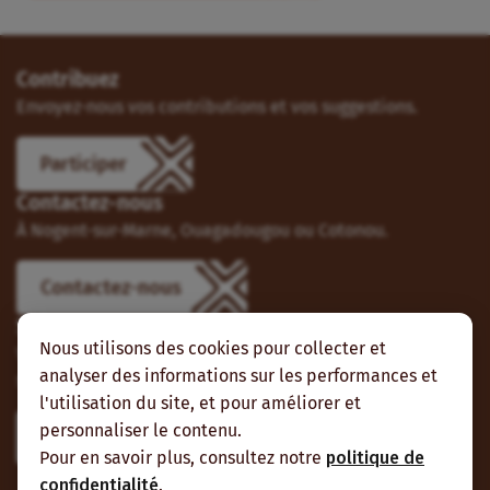
Contribuez
Envoyez-nous vos contributions et vos suggestions.
Participer
Contactez-nous
À Nogent-sur-Marne, Ouagadougou ou Cotonou.
Contactez-nous
Suivez-nous
Nous utilisons des cookies pour collecter et
Vous pouvez aussi vous abonner à nos flux RSS et nous
analyser des informations sur les performances et
suivre sur les réseaux sociaux.
l'utilisation du site, et pour améliorer et
personnaliser le contenu.
Pour en savoir plus, consultez notre
politique de
confidentialité
.