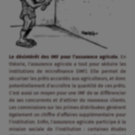
Le désintérêt des IMF pour l’assurance agricole.
En
théorie, l’assurance agricole a tout pour séduire les
institutions de microfinance (IMF). Elle permet de
sécuriser les prêts accordés aux agriculteurs, et donc
potentiellement d’accroître la quantité de ces prêts.
C’est aussi un moyen pour une IMF de se différencier
de ses concurrents et d’attirer de nouveaux clients.
Les commissions sur les primes distribuées génèrent
également un chiffre d’affaires supplémentaire pour
l’institution. Enfin, l’assurance agricole participe à la
mission sociale de l’institution : certaines études