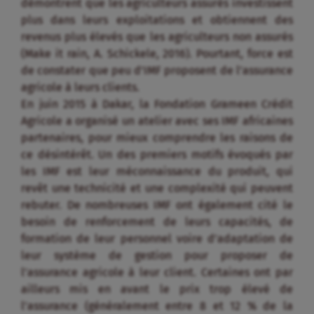
démontrent que les agriculteurs assurés investissent
plus dans leurs exploitations et obtiennent des
revenus plus élevés que les agriculteurs non assurés
(Make it rain, A. Schickele, 2016). Pourtant, force est
de constater que peu d’IMF proposent de l’assurance
agricole à leurs clients.
En juin 2015 à Dakar, la Fondation Grameen Crédit
Agricole a organisé un atelier avec ses IMF africaines
partenaires, pour mieux comprendre les raisons de
ce désintérêt. Un des premiers motifs évoqués par
les IMF est leur méconnaissance du produit, qui
revêt une technicité et une complexité qui peuvent
rebuter. De nombreuses IMF ont également cité le
besoin de renforcement de leurs capacités, de
formation de leur personnel voire d’adaptation de
leur système de gestion pour proposer de
l’assurance agricole à leur client. Certaines ont par
ailleurs mis en avant le prix trop élevé de
l’assurance (généralement entre 8 et 12 % de la