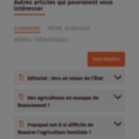
Autres articles qui pourraient vous
intéresser
SOMMAIRE
MÊME RUBRIQUE
MÊMES THÉMATIQUES
Tout déplier
Editorial : Vers un retour de l’État
Des agriculteurs en manque de
financement ?
Pourquoi est-il si difficile de
financer l’agriculture familiale ?