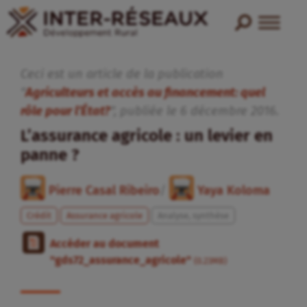
Ceci est un article de la publication
"
Agriculteurs et accès au financement: quel
rôle pour l’État?
", publiée
le
6
décembre
2016
.
L’assurance agricole : un levier en
panne ?
Pierre Casal Ribeiro
/
Yaya Koloma
Crédit
Assurance agricole
Analyse, synthèse
Accéder au document
"gds72_assurance_agricole"
(0.23MB)