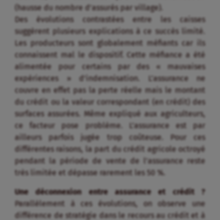
(hausse du nombre d’assurés par village).
Des évolutions contrastées entre les caisses
suggèrent plusieurs explications à ce succès limité.
Les producteurs sont globalement méfiants car ils
connaissent mal le dispositif. Cette méfiance a été
alimentée pour certains par des « mauvaises
expériences » d’indemnisation. L’assurance ne
couvre en effet pas la perte réelle mais le montant
du crédit ou la valeur correspondant (en crédit) des
surfaces assurées. Même expliqué aux agriculteurs,
ce facteur pose problème. L’assurance est par
ailleurs parfois jugée trop coûteuse. Pour ces
différentes raisons, la part du crédit agricole octroyé
pendant la période de vente de l’assurance reste
très limitée et dépasse rarement les 50 %.
Une déconnexion entre assurance et crédit ?
Parallèlement à ces évolutions, on observe une
différence de stratégie dans le recours au crédit et à