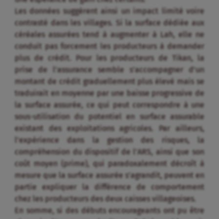
Les données suggèrent ainsi un impact limité voire
contrasté dans les villages. Si la surface dédiée aux
céréales assurées tend à augmenter à Lah, elle ne
conduit pas forcement les producteurs à demander
plus de crédit. Pour les producteurs de Tikan, la
prise de l’assurance semble s’accompagner d’un
montant de crédit graduellement plus élevé mais se
traduirait en moyenne par une baisse progressive de
la surface assurée, ce qui peut correspondre à une
sous-utilisation du potentiel en surface assurable
existant des exploitations agricoles. Par ailleurs,
l’expérience dans la gestion des risques, la
compréhension du dispositif de l’ARS, ainsi que son
coût moyen (prime), qui paradoxalement décroît à
mesure que la surface assurée s’agrandit, peuvent en
partie expliquer la différence de comportement
chez les producteurs des deux caisses villageoises.
En somme, si des débuts encourageants ont pu être