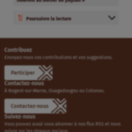
inhérent au métier de paysan »
Poursuivre la lecture
Contribuez
Envoyez-nous vos contributions et vos suggestions.
Participer
Contactez-nous
À Nogent-sur-Marne, Ouagadougou ou Cotonou.
Contactez-nous
Suivez-nous
Vous pouvez aussi vous abonner à nos flux RSS et nous
suivre sur les réseaux sociaux.