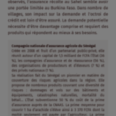
observés, l’assurance récolte au Sahel semble avoir
une portée limitée au Burkina Faso. Dans nombre de
villages, son impact sur la demande et l’octroi de
crédit est loin d’être assuré. La demande potentielle
nécessite d’être davantage comprise et requiert des
produits qui répondent au mieux à ses besoins.
Compagnie nationale d’assurance agricole du Sénégal
Créée en 2008 et fruit d’un partenariat public-privé, elle
réunit autour d’un capital de 1,5 milliard de FCFA l’État (36
%), les compagnies d’assurance et de réassurance (56 %),
des organisations de producteurs et d’éleveurs (7 %) et
des privés nationaux (1 %).
Sa réalisation fait du Sénégal un pionnier en matière de
couverture des risques agricoles dans la région. Elle
propose de nombreux produits couvrant une diversité de
risques : dommages et vols sur des bâtiments et
équipements, catastrophes naturelles, mortalité du
bétail… L’État subventionne 50 % du coût de la prime
d’assurance auprès de la CNAAS. La prime moyenne pour
couvrir 1 ha d’arachide s’élève ainsi à 3 370 FCFA dont la
moitié seulement est payée par l’agriculteur. La prime