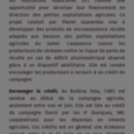
les institutions financières (IF) comme une
opportunité pour sécuriser leur financement en
direction des petites exploitations agricoles. Ce
projet conduit par Planet Guarantee vise à
développer des produits de microassurance récolte
adaptés aux besoins des petites exploitations
agricoles du Sahel. L’assurance couvre les
producteurs de céréales contre le risque de perte de
récolte en cas de déficit pluviométrique observé
grâce à un dispositif satellitaire. Elle est censée
encourager les producteurs à recourir à un crédit de
campagne.
Encourager le crédit.
Au Burkina Faso, l’ARS est
vendue au début de la campagne agricole,
seulement entre mai et juin. Elle est liée au crédit
de campagne fourni par les IF (banques, IMF,
coopératives) pour les dépenses en intrants
agricoles. Ces crédits ont en général une échéance