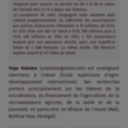
moyenne pour assurer un animal est de 5 % de la valeur
de l’animal soit 2,5 % à payer par l’éleveur.
La couverture de cette compagnie reste modeste mais
s’étend progressivement. En 2009-2010, les souscriptions
aux polices d’assurance s’élevaient à 10 millions de FCFA.
En 2013 elles ont fait un bond à FCFA 300 millions puis à
FCFA 400 millions en 2014. En 2012, 2 103 producteurs
avaient pris une assurance récolte, pour une superficie
totale de 4 688 hectares. La même année, 156 éleveurs
avaient assuré 61 571 têtes de bétail.
Yaya Koloma
(y.koloma@istom.net) est enseignant
chercheur à l’Istom (École supérieure d’agro-
développement international). Ses recherches
portent principalement sur les thèmes de la
microfinance, du financement de l’agriculture, de la
microassurance agricole, de la santé et de la
pauvreté, en particulier en Afrique de l’Ouest (Mali,
Burkina Faso, Sénégal).