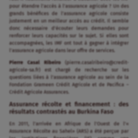
pour étendre l’accès à l’assurance agricole ? Un des
grands bénéfices de l’assurance agricole consiste
justement en un meilleur accès au crédit. Il semble
donc nécessaire d’écouter leurs demandes pour
renforcer leurs capacités sur le sujet. Si elles sont
accompagnées, les IMF ont tout à gagner à intégrer
l’assurance agricole dans leur offre de services.
Pierre Casal Ribeiro
(pierre.casalribeiro@credit-
agricole-sa.fr) est chargé de recherche sur les
questions liées à l’assurance agricole au sein de la
Fondation Grameen Crédit Agricole et de Pacifica –
Crédit Agricole Assurances.
Assurance récolte et financement : des
résultats contrastés au Burkina Faso
En 2011, l’arrivée en Afrique de l’Ouest de l’«
Assurance Récolte au Sahel» (ARS) a été perçue par