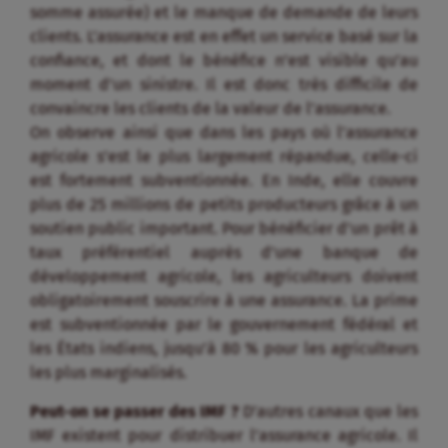
somme assurée) et le manque de demande de leurs
clients. L’assurance est en effet un service basé sur la
confiance, et dont le bénéfice n’est visible qu’au
moment d’un sinistre. Il est donc très difficile de
convaincre les clients de la valeur de l’assurance.
On observe ainsi que dans les pays où l’assurance
agricole s’est le plus largement répandue, celle-ci
est fortement subventionnée. En Inde, elle couvre
plus de 25 millions de petits producteurs grâce à un
soutien public important. Pour bénéficier d’un prêt à
taux préférentiel auprès d’une banque de
développement agricole, les agriculteurs doivent
obligatoirement souscrire à une assurance. La prime
est subventionnée par le gouvernement fédéral et
les États indiens, jusqu’à 80 % pour les agriculteurs
les plus marginalisés.
Peut-on se passer des IMF ?
D’autres canaux que les
IMF existent pour distribuer l’assurance agricole. Il