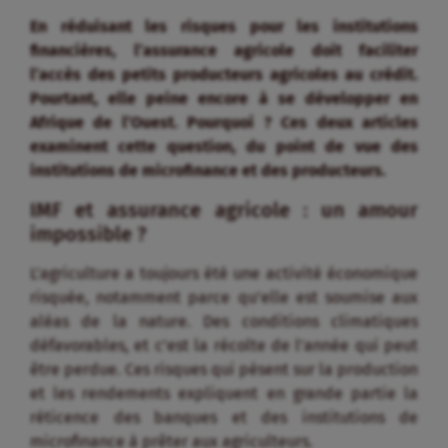
En réduisant les risques pour les institutions
financières, l’assurance agricole doit faciliter
l’accès des petits producteurs agricoles au crédit.
Pourtant, elle peine encore à se développer en
Afrique de l’Ouest. Pourquoi ? Ces deux articles
examinent cette question, du point de vue des
institutions de microfinance et des producteurs.
IMF et assurance agricole : un amour
impossible ?
L’agriculture a toujours été une activité économique
risquée, notamment parce qu’elle est soumise aux
aléas de la nature. Des conditions climatiques
défavorables, et c’est la récolte de l’année qui peut
être perdue. Ces risques qui pèsent sur la production
et les rendements expliquent en grande partie la
réticence des banques et des institutions de
microfinance à prêter aux agriculteurs.