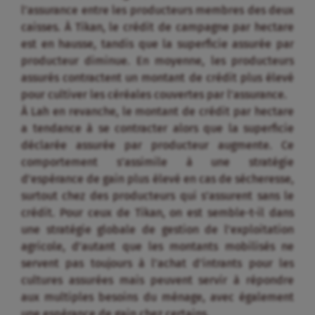
l’assurance entre les producteurs membres des deux
caisses. À Tikan, le crédit de campagne par hectare
est en hausse, tandis que la superficie assurée par
producteur diminue. En moyenne, les producteurs
assurés contractent un montant de crédit plus élevé
pour cultiver les céréales couvertes par l’assurance.
À Lah en revanche, le montant de crédit par hectare
a tendance à se contracter alors que la superficie
déclarée assurée par producteur augmente. Ce
comportement s’assimile à une stratégie
d’espérance de gain plus élevé en cas de sécheresse,
surtout chez des producteurs qui s’assurent sans le
crédit. Pour ceux de Tikan, on est semble-t-il dans
une stratégie globale de gestion de l’exploitation
agricole, d’autant que les montants mobilisés ne
servent pas toujours à l’achat d’intrants pour les
cultures assurées mais peuvent servir à répondre
aux multiples besoins du ménage, avec également
une espérance de gain chez certains.