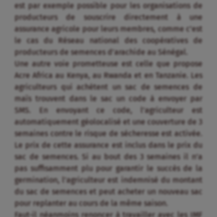
est par exemple possible pour les organisations de
producteurs de souscrire directement à une
assurance agricole pour leurs membres, comme c’est
le cas du Réseau national des coopératives de
producteurs de semences d’arachide au Sénégal.
Une autre voie prometteuse est celle que propose
Acre Africa au Kenya, au Rwanda et en Tanzanie. Les
agriculteurs qui achètent un sac de semences de
maïs trouvent dans le sac un code à envoyer par
SMS. En envoyant ce code, l’agriculteur est
automatiquement géolocalisé et une couverture de 3
semaines contre le risque de sécheresse est activée.
Le prix de cette assurance est inclus dans le prix du
sac de semences. Si au bout des 3 semaines il n’a
pas suffisamment plu pour garantir le succès de la
germination, l’agriculteur est indemnisé du montant
du sac de semences et peut acheter un nouveau sac
pour replanter au cours de la même saison.
Faut-il néanmoins renoncer à travailler avec les IMF