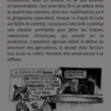
d’assurance, subir un sinistre, et ne pas recevoir
d’indemnisation. Ceci peut être lié à un défaut dans
la qualité des données, dans leur modélisation, ou à
la géographie. Cependant, lorsque ce risque de base
est faible et contrôlé, l’assurance indicielle constitue
une réponse pertinente pour gérer les risques,
notamment climatiques, qui pèsent sur la
production. L’assurance agricole réduit le défaut de
paiement des agriculteurs, et devrait donc faciliter
leur accès au crédit. Pourtant, elle peine encore à se
diffuser.