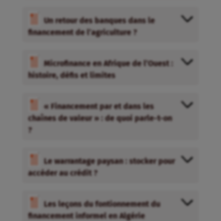
Un retour des banques dans le
financement de l’agriculture ?
Microfinance en Afrique de l’Ouest :
histoire, défis et limites
« Financement par et dans les
chaînes de valeur » : de quoi parle-t-on
?
Le warrantage paysan : stocker pour
accéder au crédit ?
Les leçons du fontionnement du
financement informel en Algérie