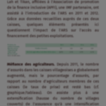
Lah et Tikan, affiliées à l’Association de promotion
de la finance inclusive (APFI), une IMF partenaire, ont
assisté à l’introduction de l’ARS en 2011 et 2012.
Grâce aux données recueillies auprès de ces deux
caisses, quelques éléments présentés ici
questionnent l’impact de l’ARS sur l’accès au
financement des petites exploitations.
Méfiance des agriculteurs.
Depuis 2011, le nombre
d’assurés dans les caisses villageoises a globalement
augmenté, mais le pourcentage d’assurés, par
rapport au nombre d’agriculteurs membres de ces
caisses (le taux de prise) est resté bas (cf.
graphique/tableau). On assiste plus à une
extensification (hausse du nombre de villages
couverts) de l’assurance qu’à une intensification