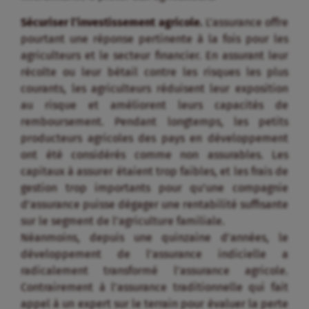
Sécuriser l’investissement agricole.
L’assurance offre
pourtant une réponse pertinente à la fois pour les
agriculteurs et le secteur financier. En assurant leur
récolte ou leur bétail contre les risques les plus
courants, les agriculteurs réduisent leur exposition
au risque et améliorent leurs capacités de
remboursement. Pendant longtemps, les petits
producteurs agricoles des pays en développement
ont été considérés comme non assurables. Les
capitaux à assurer étaient trop faibles, et les frais de
gestion trop importants pour qu’une compagnie
d’assurance puisse dégager une rentabilité suffisante
sur le segment de l’agriculture familiale.
Néanmoins, depuis une quinzaine d’années, le
développement de l’assurance indicielle a
radicalement transformé l’assurance agricole.
Contrairement à l’assurance traditionnelle qui fait
appel à un expert sur le terrain pour évaluer la perte