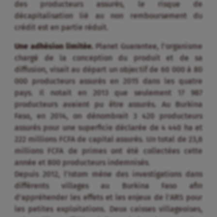
des producteurs assurés, le risque de
décapitalisation lié au non remboursement du
crédit est en partie réduit.
Une adhésion limitée.
Planet Guarantee, l’organisme
chargé de la conception du produit et de sa
diffusion, visait au départ un objectif de 60 000 à 80
000 producteurs assurés en 2015 dans les quatre
pays. Il notait en 2013 que seulement 17 987
producteurs avaient pu être assurés. Au Burkina
Faso, en 2014, on dénombrait 3 420 producteurs
assurés pour une superficie déclarée de 4 440 ha et
222 millions FCFA de capital assurés. Un total de 23,8
millions FCFA de primes ont été collectées cette
année et 800 producteurs indemnisés.
Depuis 2012, l’Istom mène des investigations dans
différents villages au Burkina Faso afin
d’appréhender les effets et les enjeux de l’ARS pour
les petites exploitations. Deux caisses villageoises,