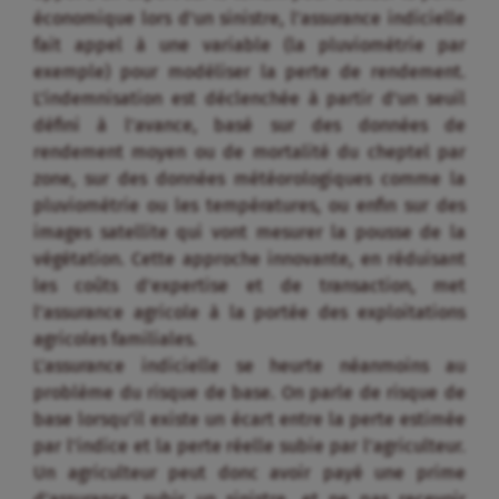
économique lors d’un sinistre, l’assurance indicielle
fait appel à une variable (la pluviométrie par
exemple) pour modéliser la perte de rendement.
L’indemnisation est déclenchée à partir d’un seuil
défini à l’avance, basé sur des données de
rendement moyen ou de mortalité du cheptel par
zone, sur des données météorologiques comme la
pluviométrie ou les températures, ou enfin sur des
images satellite qui vont mesurer la pousse de la
végétation. Cette approche innovante, en réduisant
les coûts d’expertise et de transaction, met
l’assurance agricole à la portée des exploitations
agricoles familiales.
L’assurance indicielle se heurte néanmoins au
problème du risque de base. On parle de risque de
base lorsqu’il existe un écart entre la perte estimée
par l’indice et la perte réelle subie par l’agriculteur.
Un agriculteur peut donc avoir payé une prime