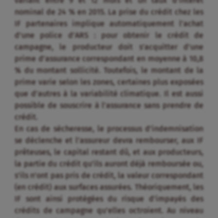
variant entre 9 et 12 mois et un taux d’intérêt
nominal de 24 % en 2015. La prise du crédit chez les
IF partenaires implique automatiquement l’achat
d’une police d’ARS : pour obtenir le crédit de
campagne, le producteur doit s’acquitter d’une
prime d’assurance correspondant en moyenne à 10,8
% du montant sollicité. Toutefois, le montant de la
prime varie selon les zones, certaines plus exposées
que d’autres à la variabilité climatique. Il est aussi
possible de souscrire à l’assurance sans prendre de
crédit.
En cas de sécheresse, le processus d’indemnisation
se déclenche et l’assureur devra rembourser, aux IF
prêteuses, le capital restant dû, et aux producteurs,
la partie du crédit qu’ils auront déjà remboursée ou,
s’ils n’ont pas pris de crédit, la valeur correspondant
(en crédit) aux surfaces assurées. Théoriquement, les
IF sont ainsi protégées du risque d’impayés des
crédits de campagne qu’elles octroient. Au niveau