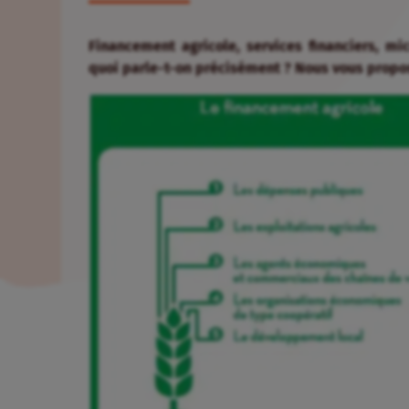
Financement agricole, services financiers, m
quoi parle-t-on précisément ? Nous vous propo