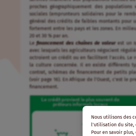
proches géographiquement des populations e
sociales (emprunteurs solidaires pour le remb
général des crédits de faibles montants pour u
fortement entre les pays et les zones. En milie
20 et 30 % par an.
Le
financement des chaînes de valeur
est un 
avec lesquels les agriculteurs négocient réguli
octroient un crédit ou en facilitent l’accès. L
la culture concernée. Il en existe différents t
contrat, schémas de financement de petits plan
(voir page 16). En Afrique de l’Ouest, c’est le 
financement.
Nous utilisons des c
l'utilisation du site
Pour en savoir plus,