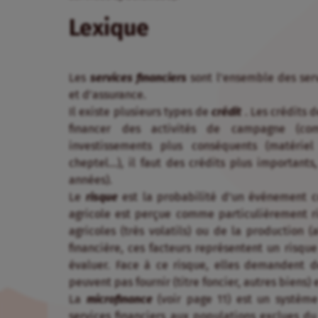
Lexique
Les
services financiers
sont l’ensemble des ser
et d’assurance.
Il existe plusieurs types de
crédit
. Les crédits
financer des activités de campagne (comm
investissements plus conséquents (matériel 
cheptel…), il faut des crédits plus important
années).
Le
risque
est la probabilité d’un événement 
agricole est perçue comme particulièrement ri
agricoles (très volatils) ou de la production (
financière, ces facteurs représentent un risqu
évaluer. Face à ce risque, elles demandent d
peuvent pas fournir (titre foncier, autres biens)
La
microfinance
(voir page 11) est un systèm
services financiers aux populations exclues du