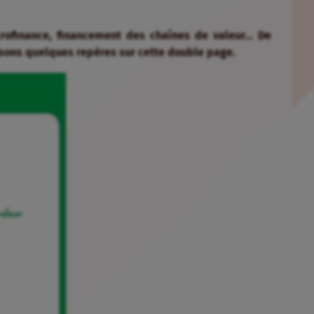
icrofinance, financement des chaînes de valeur… De
sons quelques repères sur cette double page.