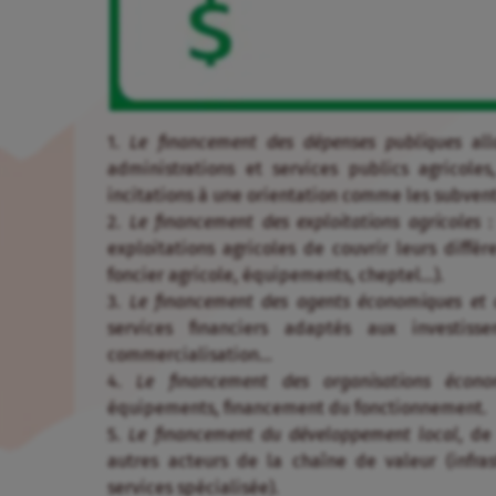
1.
Le financement des dépenses publiques
all
administrations et services publics agricoles
incitations à une orientation comme les subventi
2.
Le financement des exploitations agricoles
:
exploitations agricoles de couvrir leurs diff
foncier agricole, équipements, cheptel…).
3.
Le financement des agents économiques et 
services financiers adaptés aux investiss
commercialisation…
4.
Le financement des organisations écono
équipements, financement du fonctionnement.
5.
Le financement du développement local
, de
autres acteurs de la chaîne de valeur (infras
services spécialisée).