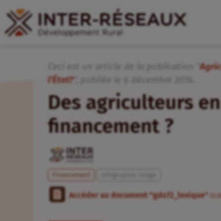
Ceci est un article de la publication "
Agric
l’État?
", publiée
le
6
décembre
2016
.
Des agriculteurs e
financement ?
Financement
Infographie, image
Accéder au document "gds72_lexique"
(0.