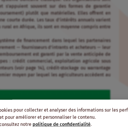
t s’appuient souvent sur des formes de garantie
oursement) plutôt que matérielles. Elles offrent en
ne courte durée. Les taux d’intérêts annuels varient
u rural en Afrique, ils sont en moyenne compris entre
système de financement dans lequel les partenaires
èrement — fournisseurs d’intrants et acheteurs — leur
e remboursement est garanti par la vente anticipée de
ypes : crédit commercial, exploitation agricole sous
teurs (voir page 14), crédit-stockage ou warrantage
premier moyen par lequel les agriculteurs accèdent au
ookies pour collecter et analyser des informations sur les pe
, et pour améliorer et personnaliser le contenu.
 consultez notre
politique de confidentialité
.