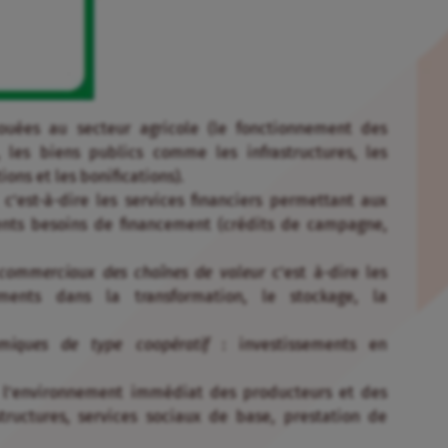
ouées au secteur agricole (le fonctionnement des
, les biens publics comme les infrastructures, les
ons et les bonifications).
 c’est-à-dire les services financiers permettant aux
érents besoins de financement (crédits de campagne,
commerciaux des chaînes de valeur
c’est à-dire les
ements dans la transformation, le stockage, la
miques de type coopératif
: investissements en
 l’environnement immédiat des producteurs et des
tructures, services sociaux de base, prestation de