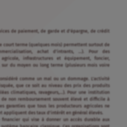
vices de paiement, de garde et d’épargne, de crédit
 de court terme (quelques mois) permettent surtout de
ercialisation, achat d’intrants, …). Pour des
agricole, infrastructures et équipement, foncier,
s, sur du moyen ou long terme (plusieurs mois voire
considéré comme un mal ou un dommage. L’activité
squée, que ce soit au niveau des prix des produits
aléas climatiques, ravageurs,…). Pour une institution
e de non remboursement souvent élevé et difficile à
es garanties que tous les producteurs agricoles ne
 et appliquent des taux d’intérêt en général élevés.
e financier qui vise à donner un accès durable aux
 système bancaire classique. Ces organisations sont