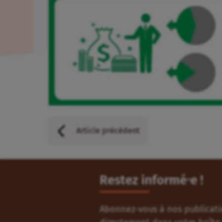
Article précédent
Restez informé⸱e !
Abonnez-vous à nos publicatio