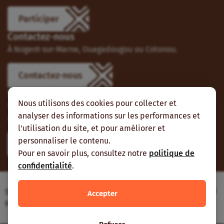
Participer
Contactez-nous
À Nogent-sur-Marne, Ouagadougou ou Cotonou.
Contactez-nous
Suivez-nous
Nous utilisons des cookies pour collecter et
Vous pouvez aussi vous abonner à nos flux RSS et nous
analyser des informations sur les performances et
suivre sur les réseaux sociaux.
l'utilisation du site, et pour améliorer et
personnaliser le contenu.
Pour en savoir plus, consultez notre
politique de
confidentialité
.
Site web réalisé avec le soutien de l’Agence
Accepter
Française de Développement