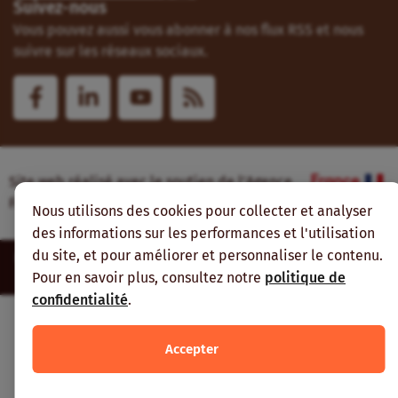
Suivez-nous
Vous pouvez aussi vous abonner à nos flux RSS et nous
suivre sur les réseaux sociaux.
Site web réalisé avec le soutien de l’Agence
Française de Développement
Nous utilisons des cookies pour collecter et analyser
des informations sur les performances et l'utilisation
du site, et pour améliorer et personnaliser le contenu.
Inter-réseaux | Tous droits réservés |
Mentions légales
|
Plan du
site
Pour en savoir plus, consultez notre
politique de
confidentialité
.
Accepter