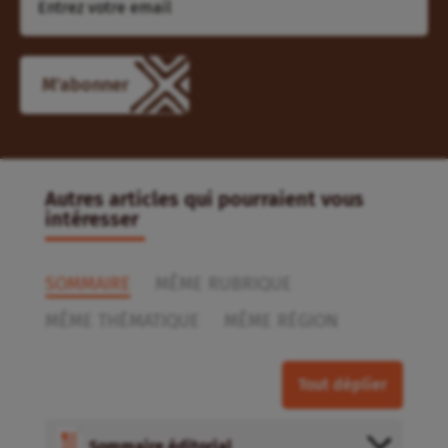
Autres articles qui pourraient vous
intéresser
SOMMAIRE
MÊME RUBRIQUE
MÊME THÉMATIQUE
MÊME RÉGION
Tout déplier
Sommaire éditorial