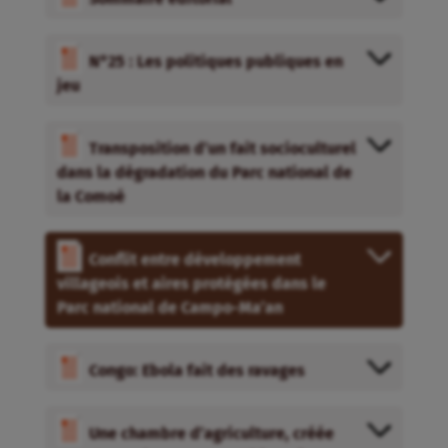
N°25 : Les politiques publiques en
jeu
Transposition d’un fait socioculturel
dans la dégradation du Parc national de
la Comoé
Conflit entre développement
villageois et aires protégées dans le
Parc national de Campo-Ma’an
Congo: Ebola fait des ravages
Une chambre d’agriculture, créée