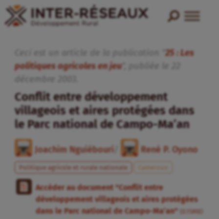
Ceci est un article de la publication "
25 : Les
politiques agricoles en jeu
", publiée
le
22
décembre
2003
.
Conflit entre développement
villageois et aires protégées dans
le Parc national de Campo-Ma’an
Joachim Nguiébouri
/
René P. Oyono
Politique agricole et rurale nationale
Cameroun
Accéder au document "Conflit entre
développement villageois et aires protégées
dans le Parc national de Campo-Ma’an"
(0.15MB)