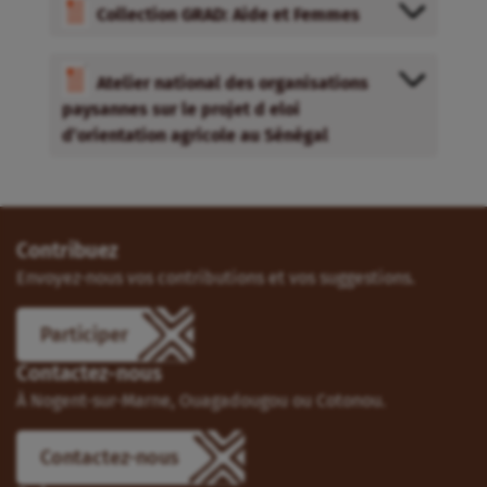
Collection GRAD: Aide et Femmes
Atelier national des organisations
paysannes sur le projet d eloi
d’orientation agricole au Sénégal
Contribuez
Envoyez-nous vos contributions et vos suggestions.
Participer
Contactez-nous
À Nogent-sur-Marne, Ouagadougou ou Cotonou.
Contactez-nous