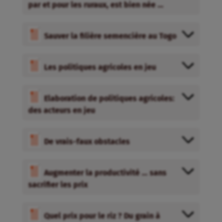
par et pour les ruraux, est bien née …
Sauver la filière semencière au Togo
Les politiques agricoles en jeu
Elaboration de politiques agricoles:
des acteurs en jeu
De vrais-faux obstacles
Augmenter la productivité … sans
sacrifier les prix
Quel prix pour le riz ? Du grain à