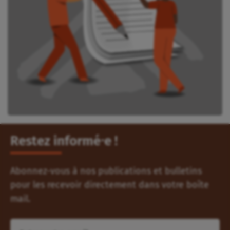
Restez informé⸱e !
Abonnez-vous à nos publications et bulletins
pour les recevoir directement dans votre boîte
mail.